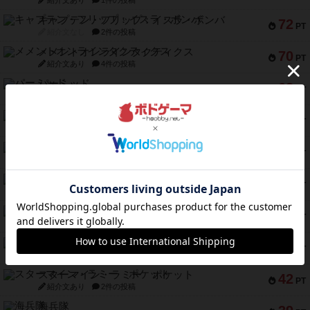
紹介文あり
1件の投稿
キャプテン・フリップ：イスラ・ボンバ
72
PT
紹介文なし
2件の投稿
メメントオンラインタクティクス
70
PT
紹介文あり
4件の投稿
パーミッド
68
PT
紹介文なし
1件の投稿
クリーグ
57
PT
紹介文あり
1件の投稿
セミファイナル ～お前はまだ生きている～
53
PT
紹介文あり
1件の投稿
ふたつの街の物語
52
PT
紹介文あり
18件の投稿
クランク! ：冒険者たち（拡張）
50
PT
紹介文あり
4件の投稿
とうほうの！
42
PT
紹介文なし
1件の投稿
スターマイン・ラミー ポケット
42
PT
紹介文あり
2件の投稿
海兵隊