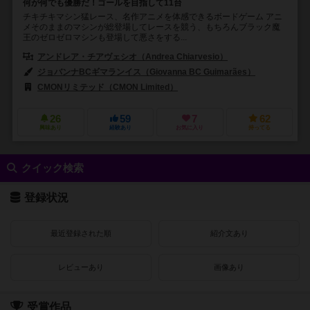
何が何でも優勝だ！ゴールを目指して11台
チキチキマシン猛レース、名作アニメを体感できるボードゲーム アニ
メそのままのマシンが総登場してレースを競う、もちろんブラック魔
王のゼロゼロマシンも登場して悪さをする...
アンドレア・チアヴェシオ（Andrea Chiarvesio）
ファビオ・トラ（Fa
ジョバンナBCギマランイス（Giovanna BC Guimarães）
CMONリミテッド（CMON Limited）
エッジ エンターテインメント（Edg
26
59
7
62
興味あり
経験あり
お気に入り
持ってる
クイック検索
登録状況
最近登録された順
紹介文あり
レビューあり
画像あり
受賞作品