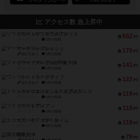
アクセス数 急上昇中
リワイルド：サウスアメリカ
552
PT
紹介文なし
2件の投稿
マーケットフレッシュ
170
PT
紹介文あり
1件の投稿
ファイアー・ブルズ / 火牛陣
141
PT
紹介文なし
1件の投稿
ワン・トゥ・ファイブ
122
PT
紹介文あり
1件の投稿
トランスオリエント・エクスプレス
119
PT
紹介文なし
1件の投稿
フラットアイアン
118
PT
紹介文なし
2件の投稿
エコーズ・オブ・タイム
118
PT
紹介文なし
8件の投稿
南北戦争
79
PT