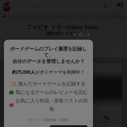
ログイン
ボドゲーマTOP
ボードゲームの検索
ファビオ トラ（Fabio Tola） 2個のボー
ファビオ トラ（Fabio Tola）
2個のボードゲーム
閉じる
ボードゲームのプレイ履歴を記録し
検索メニュー
て、
自分のデータを管理しませんか？
約75,000人
がボドゲーマを利用中！
遊んだボードゲームを記録する
ゾンビサイド リオZジャネイロ
気になるゲームのレビューを読む
Zombicide (2nd Edition): Rio Z Janeiro
お気に入り作品・所有リストの共
有
ログイン / 会員登録（10秒）
1～6人
60～120分
14歳～
0件