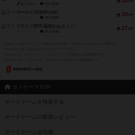
39
PT
紹介文あり
1件の投稿
スーパーストア3000
39
PT
紹介文なし
1件の投稿
フリップ７：復讐心とともに
37
PT
紹介文なし
2件の投稿
※Apple、Apple のロゴ は、米国および他の国々で登録されたApple Inc.の商標です。
※App Store は、Apple Inc.のサービスマークです。
※Android は、グーグル インコーポレイテッドの商標または登録商標です。
※Google Play とそのロゴは、Google Inc.の商標または登録商標です。
ボドゲーマTOP
ボードゲームを検索する
ボードゲームの新着レビュー
ボードゲーム会情報