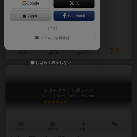
Google
X
作品説明文の編集者を募集中
Apple
Facebook
フェル・バロス（Fel Barros）
ファビオ・トラ（Fabio Tola）
または
マルセロ・エーコ（Marcelo Eco）
ニコラス・フラクタス（Nicolas F
CMONグローバル（CMON Global Limited）
ギロチンゲームズ（Guill
メールで会員登録
7
1
0
21
興味あり
経験あり
お気に入り
持ってる
しばらく表示しない
チキチキマシン猛レース
Wacky Races: The Board Game
6.0
2～6人
20分前後
14歳～
4件