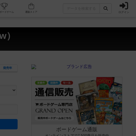
ログイン
カフェ/店舗
人気ボードゲーム
通販ストア
ow）
発売年
ます。マニュアルを読む時間や参加者へのルール説明時間は含まれていないため、初めて遊
できるよう、中世ファンタジー・クッキング・海賊同士の対決など、ゲームコンセプトを絞
にボードゲームに慣れている方向けの絞込機能です。例えば「ダイスロール」はランダム値
ボードゲーム通販
オンラインストアで7,500商品を販売中