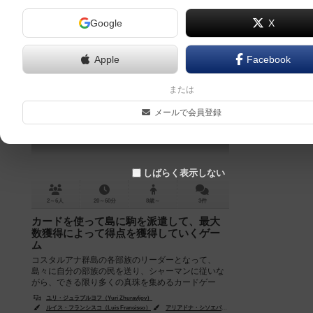
Google
X
Apple
Facebook
コスタ・ルアナ
または
Costa Ruana
メールで会員登録
6.0
しばらく表示しない
2～6人
20～60分
8歳～
3件
カードを使って島に駒を派遣して、最大
数獲得によって得点を獲得していくゲー
ム
コスタルアナ群島の各部族のリーダーとなって、
島々に自分の部族の民を送り、シャーマンに従いな
がら、できる限り多くの真珠を集めるカードゲー
ム。５ラウンド目が終了したら、ゲーム終了...
ユリ・ジュラブルヨフ（Yuri Zhuravljov）
ルイス・フランシスコ（Luis Francisco）
アリアドナ・シソエバ（Ariadna Sysoeva）
パム・ウィ