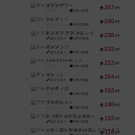
ギャンブラー
257
PT
紹介文なし
2件の投稿
コレクト！
240
PT
紹介文なし
1件の投稿
トリオンフ ア マレンゴ
236
PT
紹介文あり
1件の投稿
エレメンツ
232
PT
紹介文あり
4件の投稿
バー！パーティー
212
PT
紹介文なし
1件の投稿
ギョッと
154
PT
紹介文あり
1件の投稿
クルティボ
152
PT
紹介文なし
1件の投稿
ブラヴェスト
140
PT
紹介文なし
1件の投稿
ドブル：ポケットモンスター
122
PT
紹介文あり
4件の投稿
ジャンヌ・ダルク-オルレアン ドロー＆ライト
118
PT