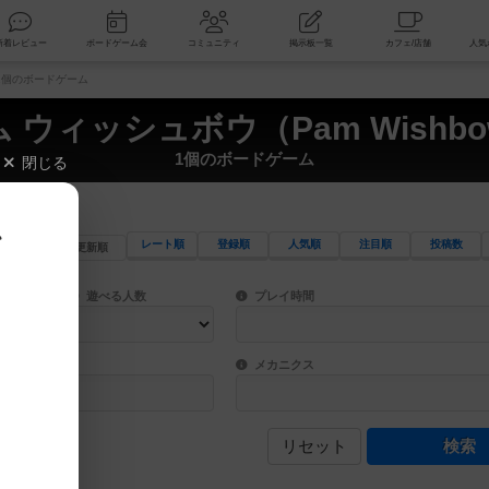
索
新着レビュー
ボードゲーム会
コミュニティ
掲示板一覧
 1個のボードゲーム
 ウィッシュボウ（Pam Wishb
1個のボードゲーム
閉じる
、
レート順
登録順
人気順
注目順
投稿数
更新順
ワード検索ができます。
検索できます。
プレイ対象人数に含まれるボードゲームを指定します。
目安となる所要時間を指定することができ
遊べる人数
プレイ時間
物などモチーフ・ストーリーを指定することができます。直感的にゲームシステムを理解
ゲーム性を構成するコアシステムです。主
バー
メカニクス
リセット