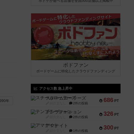
ボドゲが遊べる店舗を全国500店舗以上掲載中
ボドファン
ボードゲームに特化したクラウドファンディング
アクセス数 急上昇中
スチームローラーズ
686
PT
990年
紹介文なし
2件の投稿
テンプテーション
326
PT
紹介文なし
2件の投稿
アマナイト
300
PT
紹介文なし
1件の投稿