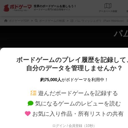
世界のボードゲームを楽しもう！
ボードゲーム専門の総合情報サイト
データベース
検
ボドゲーマTOP
ボードゲームの検索
パム ウィッシュボウ（Pam Wishbow）
パム
ボードゲームのプレイ履歴を記録して
さくさく表示
じっくり表示
自分のデータを管理しませんか？
商品名、商品説明文、デザイナー名、テーマ名、メカニクス名を対象にフリー
ゲームデザイナー名を指定して
フリーワード
ゲームデザイナー
約75,000人
がボドゲーマを利用中！
遊んだボードゲームを記録する
対象年齢を指定します。
世界観や登場人
対象年齢
テーマ/フレー
気になるゲームのレビューを読む
お気に入り作品・所有リストの共有
ログイン / 会員登録（10秒）