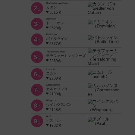
Die Siedler von Catan
2
カタン
位
3615名
Dominion
3
ドミニオン
位
2528名
Battle Line
4
バトルライン
位
2377名
Terraforming Mars
5
テラフォーミングマーズ
位
2369名
6 nimmt!
6
ニムト
位
2200名
Carcassonne
7
カルカソンヌ
位
2190名
Wingspan
8
ウイングスパン
位
2148名
Azul
9
アズール
位
1902名