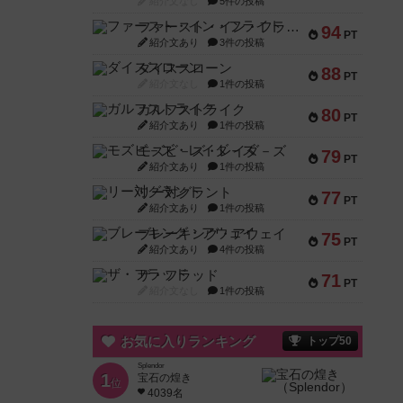
紹介文なし
5件の投稿
ファースト・イン・フライト
94
PT
紹介文あり
3件の投稿
ダイススローン
88
PT
紹介文なし
1件の投稿
ガルフストライク
80
PT
紹介文あり
1件の投稿
モズビ－ズ・レイダ－ズ
79
PT
紹介文あり
1件の投稿
リー対グラント
77
PT
紹介文あり
1件の投稿
ブレーキング・アウェイ
75
PT
紹介文あり
4件の投稿
ザ・フラッド
71
PT
紹介文なし
1件の投稿
お気に入りランキング
トップ50
Splendor
1
宝石の煌き
位
4039名