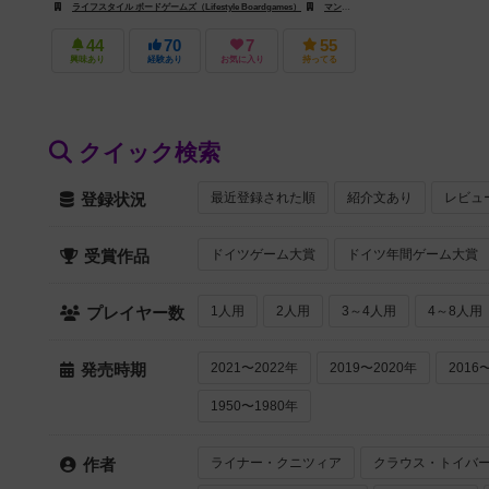
ライフスタイル ボードゲームズ（Lifestyle Boardgames）
マンダラ・ジョゴス（Mandala Jogos）
44
70
7
55
興味あり
経験あり
お気に入り
持ってる
クイック検索
最近登録された順
紹介文あり
レビュ
登録状況
ドイツゲーム大賞
ドイツ年間ゲーム大賞
受賞作品
1人用
2人用
3～4人用
4～8人用
プレイヤー数
2021〜2022年
2019〜2020年
2016
発売時期
1950〜1980年
ライナー・クニツィア
クラウス・トイバ
作者