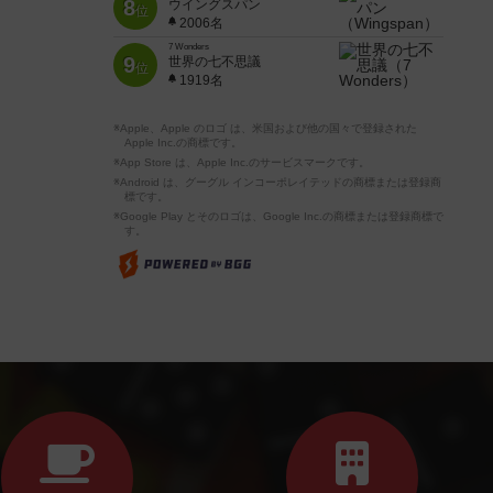
8
ウイングスパン
位
2006名
7 Wonders
9
世界の七不思議
位
1919名
※Apple、Apple のロゴ は、米国および他の国々で登録された
Apple Inc.の商標です。
※App Store は、Apple Inc.のサービスマークです。
※Android は、グーグル インコーポレイテッドの商標または登録商
標です。
※Google Play とそのロゴは、Google Inc.の商標または登録商標で
す。