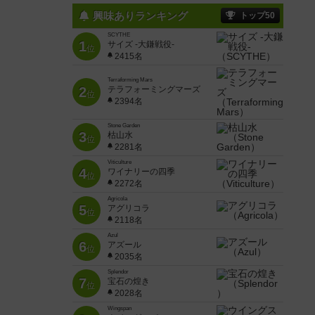
興味ありランキング
トップ50
SCYTHE
1
サイズ -大鎌戦役-
位
2415名
Terraforming Mars
2
テラフォーミングマーズ
位
2394名
Stone Garden
3
枯山水
位
2281名
Viticulture
4
ワイナリーの四季
位
2272名
Agricola
5
アグリコラ
位
2118名
Azul
6
アズール
位
2035名
Splendor
7
宝石の煌き
位
2028名
Wingspan