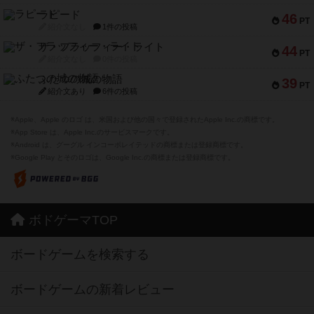
ラピード
46
PT
紹介文なし
1件の投稿
ザ・フラッフィー・ライト
44
PT
紹介文なし
0件の投稿
ふたつの城の物語
39
PT
紹介文あり
6件の投稿
※Apple、Apple のロゴ は、米国および他の国々で登録されたApple Inc.の商標です。
※App Store は、Apple Inc.のサービスマークです。
※Android は、グーグル インコーポレイテッドの商標または登録商標です。
※Google Play とそのロゴは、Google Inc.の商標または登録商標です。
ボドゲーマTOP
ボードゲームを検索する
ボードゲームの新着レビュー