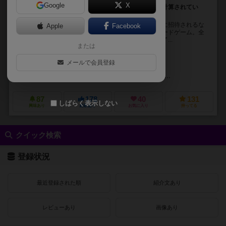
Google
X
繁栄か凋落か。女王を取り巻く宮廷人の未来は、全て計算されてい
た…
女王陛下の命によって王室の執事から宮廷での晩餐会に招待されるな
Apple
Facebook
か、なるべく女王の寵愛を受けられるように目指すカードゲーム。全
員の手札が無くなったら、ゲーム終了です。ゲーム終了...
または
ロマリック・ガロナー（Romaric Galonnier）
アンソニー・ペローネ（A
メールで会員登録
ノエミ・シュヴァリエ（Noëmie Chevalier）
キャッチアップ・ゲームズ（Catch Up Games）
パンダザウルス ゲーム
87
178
40
131
しばらく表示しない
興味あり
経験あり
お気に入り
持ってる
クイック検索
登録状況
最近登録された順
紹介文あり
レビューあり
画像あり