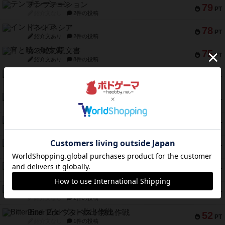
テンプテーション
79
PT
紹介文なし
2件の投稿
インドネシア
78
PT
紹介文あり
2件の投稿
宵と暁の呪文書
75
PT
紹介文あり
8件の投稿
リスボン・トラム 28
73
PT
紹介文あり
9件の投稿
アマナイト
73
PT
紹介文なし
1件の投稿
ブラヴェスト
66
PT
紹介文なし
1件の投稿
スペクタキュラー
60
PT
紹介文なし
1件の投稿
スモールワールド
59
PT
紹介文あり
13件の投稿
ギャンブラー
58
PT
紹介文なし
2件の投稿
Bitter End ブタペスト救出作戦
52
PT
紹介文なし
1件の投稿