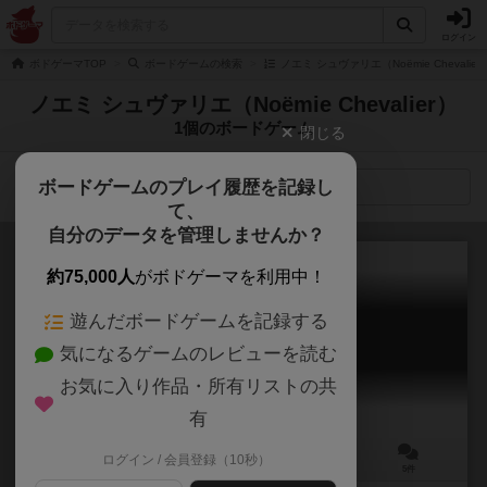
ログイン
ボドゲーマTOP
ボードゲームの検索
ノエミ シュヴァリエ（Noëmie Chevali
ノエミ シュヴァリエ（Noëmie Chevalier）
1個のボードゲーム
閉じる
ボードゲームのプレイ履歴を記録し
検索メニュー
て、
自分のデータを管理しませんか？
約75,000人
がボドゲーマを利用中！
遊んだボードゲームを記録する
クルティザン
気になるゲームのレビューを読む
Courtisans
6.5
お気に入り作品・所有リストの共
有
ログイン / 会員登録（10秒）
2～5人
20～30分
8歳～
5件