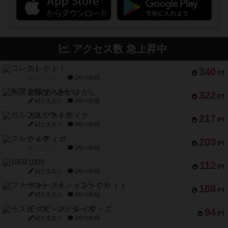
アクセス数 急上昇中
コレクト！
340
PT
紹介文なし
1件の投稿
無限まちがいさがし
322
PT
紹介文あり
2件の投稿
ガルフストライク
217
PT
紹介文あり
1件の投稿
クルティボ
203
PT
紹介文なし
1件の投稿
1809
112
PT
紹介文あり
1件の投稿
ファースト・イン・フライト
108
PT
紹介文あり
3件の投稿
モズビ－ズ・レイダ－ズ
94
PT
紹介文あり
1件の投稿