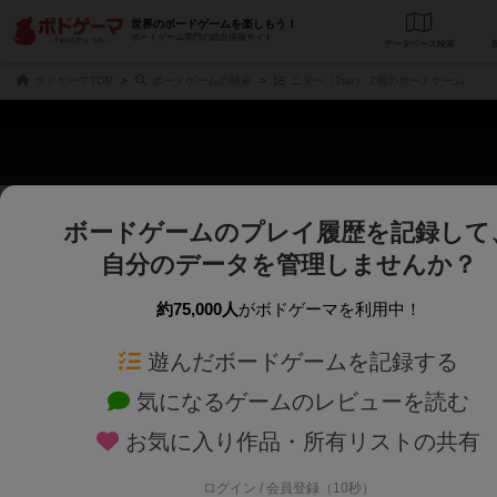
世界のボードゲームを楽しもう！
ボードゲーム専門の総合情報サイト
データベース
検
ボドゲーマTOP
ボードゲームの検索
ニター（2tar） 2個のボードゲーム
ボードゲームのプレイ履歴を記録して
さくさく表示
じっくり表示
自分のデータを管理しませんか？
商品名、商品説明文、デザイナー名、テーマ名、メカニクス名を対象にフリー
ゲームデザイナー名を指定して
フリーワード
ゲームデザイナー
約75,000人
がボドゲーマを利用中！
遊んだボードゲームを記録する
対象年齢を指定します。
世界観や登場人
対象年齢
テーマ/フレー
気になるゲームのレビューを読む
お気に入り作品・所有リストの共有
ログイン / 会員登録（10秒）