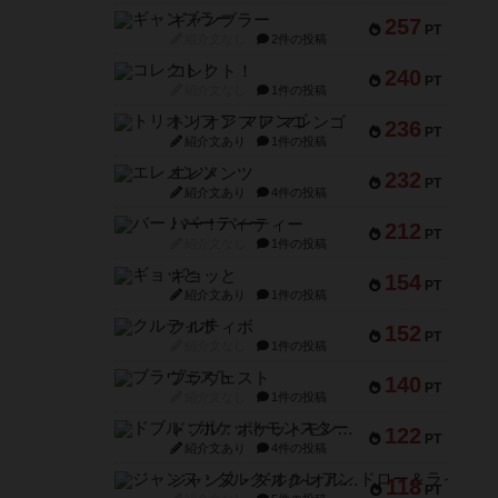
ギャンブラー
257
PT
紹介文なし
2件の投稿
コレクト！
240
PT
紹介文なし
1件の投稿
トリオンフ ア マレンゴ
236
PT
紹介文あり
1件の投稿
エレメンツ
232
PT
紹介文あり
4件の投稿
バー！パーティー
212
PT
紹介文なし
1件の投稿
ギョッと
154
PT
紹介文あり
1件の投稿
クルティボ
152
PT
紹介文なし
1件の投稿
ブラヴェスト
140
PT
紹介文なし
1件の投稿
ドブル：ポケットモンスター
122
PT
紹介文あり
4件の投稿
ジャンヌ・ダルク-オルレアン ドロー＆ライト
118
PT