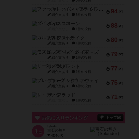
紹介文なし
5件の投稿
ファースト・イン・フライト
94
PT
紹介文あり
3件の投稿
ダイススローン
88
PT
紹介文なし
1件の投稿
ガルフストライク
80
PT
紹介文あり
1件の投稿
モズビ－ズ・レイダ－ズ
79
PT
紹介文あり
1件の投稿
リー対グラント
77
PT
紹介文あり
1件の投稿
ブレーキング・アウェイ
75
PT
紹介文あり
4件の投稿
ザ・フラッド
71
PT
紹介文なし
1件の投稿
お気に入りランキング
トップ50
Splendor
1
宝石の煌き
位
4040名