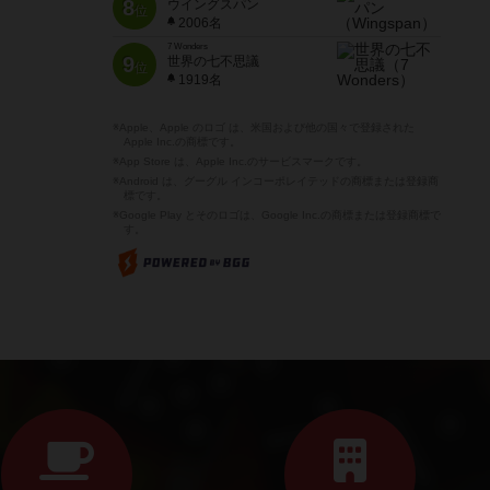
8
ウイングスパン
位
2006名
7 Wonders
9
世界の七不思議
位
1919名
※Apple、Apple のロゴ は、米国および他の国々で登録された
Apple Inc.の商標です。
※App Store は、Apple Inc.のサービスマークです。
※Android は、グーグル インコーポレイテッドの商標または登録商
標です。
※Google Play とそのロゴは、Google Inc.の商標または登録商標で
す。