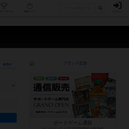
ログイン
カフェ/店舗
人気ボードゲーム
通販ストア
発売年
ます。マニュアルを読む時間や参加者へのルール説明時間は含まれていないため、初めて遊
できるよう、中世ファンタジー・クッキング・海賊同士の対決など、ゲームコンセプトを絞
にボードゲームに慣れている方向けの絞込機能です。例えば「ダイスロール」はランダム値
ボードゲーム通販
オンラインストアで7,500商品を販売中