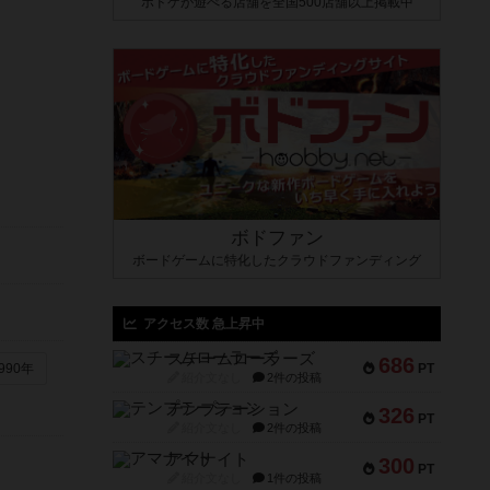
ボドゲが遊べる店舗を全国500店舗以上掲載中
ボドファン
ボードゲームに特化したクラウドファンディング
アクセス数 急上昇中
スチームローラーズ
686
PT
990年
紹介文なし
2件の投稿
テンプテーション
326
PT
紹介文なし
2件の投稿
アマナイト
300
PT
紹介文なし
1件の投稿