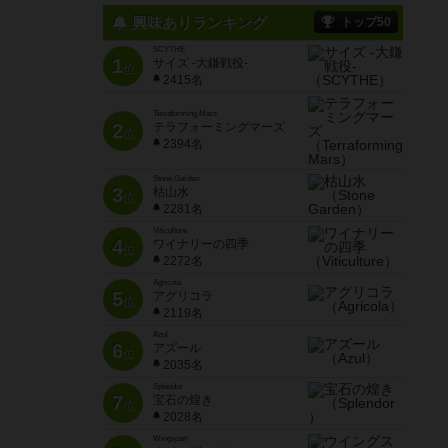
興味ありランキング
トップ50
SCYTHE
1
サイズ -大鎌戦役-
位
2415名
Terraforming Mars
2
テラフォーミングマーズ
位
2394名
Stone Garden
3
枯山水
位
2281名
Viticulture
4
ワイナリーの四季
位
2272名
Agricola
5
アグリコラ
位
2119名
Azul
6
アズール
位
2035名
Splendor
7
宝石の煌き
位
2028名
Wingspan