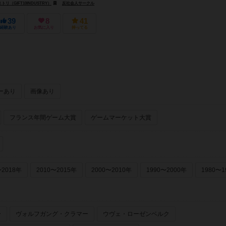
リ（GIFT10INDUSTRY）
反社会人サークル
39
8
41
経験あり
お気に入り
持ってる
ーあり
画像あり
フランス年間ゲーム大賞
ゲームマーケット大賞
〜2018年
2010〜2015年
2000〜2010年
1990〜2000年
1980〜1
ー
ヴォルフガング・クラマー
ウヴェ・ローゼンベルク