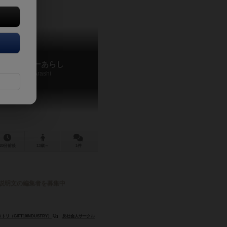
ールセンターあらし
Call Center Arashi
20分前後
13歳～
1件
説明文の編集者を募集中
リ（GIFT10INDUSTRY）
反社会人サークル