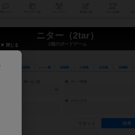
索
新着レビュー
ボードゲーム会
コミュニティ
掲示板一覧
ニター（2tar）
2個のボードゲーム
閉じる
、
更新順
レート順
登録順
人気順
注目順
投稿数
ワード検索ができます。
検索できます。
プレイ対象人数に含まれるボードゲームを指定します。
目安となる所要時間を指定することができ
遊べる人数
プレイ時間
物などモチーフ・ストーリーを指定することができます。直感的にゲームシステムを理解
ゲーム性を構成するコアシステムです。主
バー
メカニクス
リセット