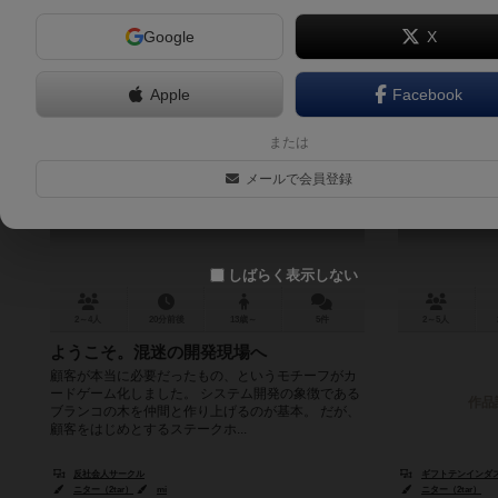
Google
X
Apple
Facebook
顧客が本当に必要だったもの
コ
または
Kokyaku ga Honto ni Hitsuyo Datta Mono
メールで会員登録
5.7
しばらく表示しない
2～4人
20分前後
13歳～
5件
2～5人
ようこそ。混迷の開発現場へ
顧客が本当に必要だったもの、というモチーフがカ
ードゲーム化しました。 システム開発の象徴である
作品
ブランコの木を仲間と作り上げるのが基本。 だが、
顧客をはじめとするステークホ...
反社会人サークル
ギフトテンインダスト
ニター（2tar）
mi
ニター（2tar）