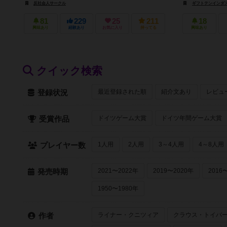
反社会人サークル
ギフトテンインダスト
81
229
25
211
18
興味あり
経験あり
お気に入り
持ってる
興味あり
クイック検索
最近登録された順
紹介文あり
レビュ
登録状況
ドイツゲーム大賞
ドイツ年間ゲーム大賞
受賞作品
1人用
2人用
3～4人用
4～8人用
プレイヤー数
2021〜2022年
2019〜2020年
2016
発売時期
1950〜1980年
ライナー・クニツィア
クラウス・トイバ
作者