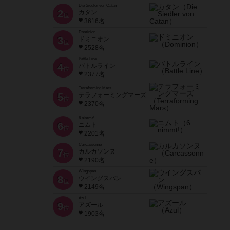
Die Siedler von Catan
2
カタン
位
3616名
Dominion
3
ドミニオン
位
2528名
Battle Line
4
バトルライン
位
2377名
Terraforming Mars
5
テラフォーミングマーズ
位
2370名
6 nimmt!
6
ニムト
位
2201名
Carcassonne
7
カルカソンヌ
位
2190名
Wingspan
8
ウイングスパン
位
2149名
Azul
9
アズール
位
1903名