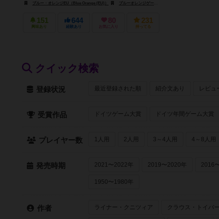
ブルー・オレンジEU（Blue Orange (EU)）
ブルーオレンジゲームズ（Blue Orange Games）
151
644
80
231
興味あり
経験あり
お気に入り
持ってる
クイック検索
最近登録された順
紹介文あり
レビュ
登録状況
ドイツゲーム大賞
ドイツ年間ゲーム大賞
受賞作品
1人用
2人用
3～4人用
4～8人用
プレイヤー数
2021〜2022年
2019〜2020年
2016
発売時期
1950〜1980年
ライナー・クニツィア
クラウス・トイバ
作者