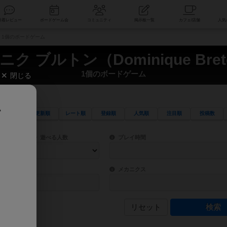
索
新着レビュー
ボードゲーム会
コミュニティ
掲示板一覧
n） 1個のボードゲーム
ニク ブルトン（Dominique Bret
1個のボードゲーム
閉じる
、
更新順
レート順
登録順
人気順
注目順
投稿数
ワード検索ができます。
検索できます。
プレイ対象人数に含まれるボードゲームを指定します。
目安となる所要時間を指定することができ
遊べる人数
プレイ時間
物などモチーフ・ストーリーを指定することができます。直感的にゲームシステムを理解
ゲーム性を構成するコアシステムです。主
バー
メカニクス
リセット