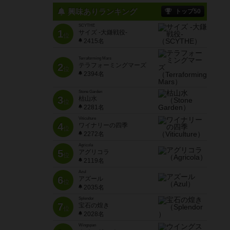
興味ありランキング
トップ50
SCYTHE
1
サイズ -大鎌戦役-
位
2415名
Terraforming Mars
2
テラフォーミングマーズ
位
2394名
Stone Garden
3
枯山水
位
2281名
Viticulture
4
ワイナリーの四季
位
2272名
Agricola
5
アグリコラ
位
2119名
Azul
6
アズール
位
2035名
Splendor
7
宝石の煌き
位
2028名
Wingspan