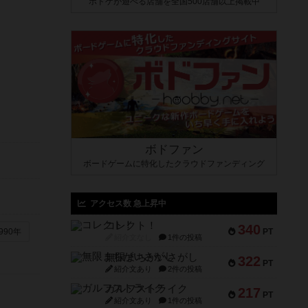
ボドゲが遊べる店舗を全国500店舗以上掲載中
ボドファン
ボードゲームに特化したクラウドファンディング
アクセス数 急上昇中
コレクト！
340
PT
990年
紹介文なし
1件の投稿
無限まちがいさがし
322
PT
紹介文あり
2件の投稿
ガルフストライク
217
PT
紹介文あり
1件の投稿