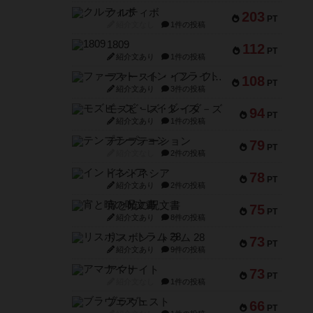
クルティボ
203
PT
紹介文なし
1件の投稿
1809
112
PT
紹介文あり
1件の投稿
ファースト・イン・フライト
108
PT
紹介文あり
3件の投稿
モズビ－ズ・レイダ－ズ
94
PT
紹介文あり
1件の投稿
テンプテーション
79
PT
紹介文なし
2件の投稿
インドネシア
78
PT
紹介文あり
2件の投稿
宵と暁の呪文書
75
PT
紹介文あり
8件の投稿
リスボン・トラム 28
73
PT
紹介文あり
9件の投稿
アマナイト
73
PT
紹介文なし
1件の投稿
ブラヴェスト
66
PT