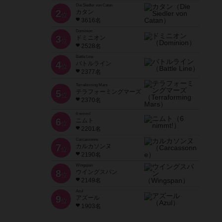
Die Siedler von Catan
2
カタン
位
3616名
Dominion
3
ドミニオン
位
2528名
Battle Line
4
バトルライン
位
2377名
Terraforming Mars
5
テラフォーミングマーズ
位
2370名
6 nimmt!
6
ニムト
位
2201名
Carcassonne
7
カルカソンヌ
位
2190名
Wingspan
8
ウイングスパン
位
2149名
Azul
9
アズール
位
1903名