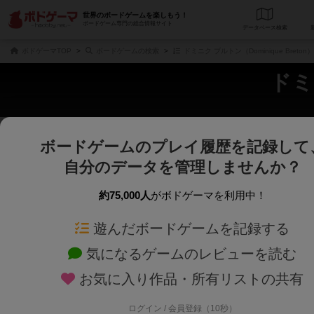
世界のボードゲームを楽しもう！
ボードゲーム専門の総合情報サイト
データベース
検
ボドゲーマTOP
ボードゲームの検索
ドミニク ブルトン（Dominique Breto
ドミ
ボードゲームのプレイ履歴を記録して
さくさく表示
じっくり表示
自分のデータを管理しませんか？
商品名、商品説明文、デザイナー名、テーマ名、メカニクス名を対象にフリー
ゲームデザイナー名を指定して
フリーワード
ゲームデザイナー
約75,000人
がボドゲーマを利用中！
遊んだボードゲームを記録する
対象年齢を指定します。
世界観や登場人
対象年齢
テーマ/フレー
気になるゲームのレビューを読む
お気に入り作品・所有リストの共有
ログイン / 会員登録（10秒）