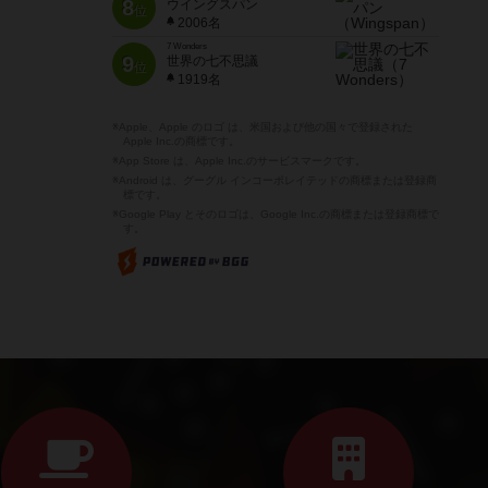
8
ウイングスパン
位
2006名
7 Wonders
9
世界の七不思議
位
1919名
※Apple、Apple のロゴ は、米国および他の国々で登録された
Apple Inc.の商標です。
※App Store は、Apple Inc.のサービスマークです。
※Android は、グーグル インコーポレイテッドの商標または登録商
標です。
※Google Play とそのロゴは、Google Inc.の商標または登録商標で
す。