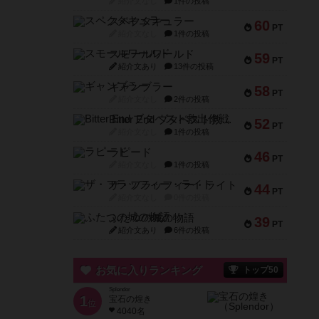
紹介文なし
1件の投稿
スペクタキュラー
60
PT
紹介文なし
1件の投稿
スモールワールド
59
PT
紹介文あり
13件の投稿
ギャンブラー
58
PT
紹介文なし
2件の投稿
Bitter End ブタペスト救出作戦
52
PT
紹介文なし
1件の投稿
ラピード
46
PT
紹介文なし
1件の投稿
ザ・フラッフィー・ライト
44
PT
紹介文なし
0件の投稿
ふたつの城の物語
39
PT
紹介文あり
6件の投稿
お気に入りランキング
トップ50
Splendor
1
宝石の煌き
位
4040名