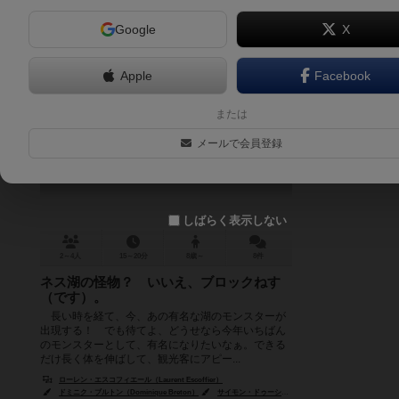
Google
X
Apple
Facebook
おじゃまっシー
または
Block Ness
メールで会員登録
6.3
しばらく表示しない
2～4人
15～20分
8歳～
8件
ネス湖の怪物？ いいえ、ブロックねす
（です）。
長い時を経て、今、あの有名な湖のモンスターが
出現する！ でも待てよ、どうせなら今年いちばん
のモンスターとして、有名になりたいなぁ。できる
だけ長く体を伸ばして、観光客にアピー...
ローレン・エスコフィエール（Laurent Escoffier）
ドミニク・ブルトン（Dominique Breton）
サイモン・ドゥーシー（Simon Douchy）