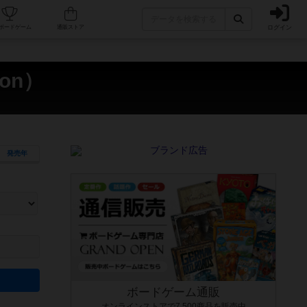
ログイン
カフェ/店舗
人気ボードゲーム
通販ストア
on）
発売年
ます。マニュアルを読む時間や参加者へのルール説明時間は含まれていないため、初めて遊
できるよう、中世ファンタジー・クッキング・海賊同士の対決など、ゲームコンセプトを絞
にボードゲームに慣れている方向けの絞込機能です。例えば「ダイスロール」はランダム値
ボードゲーム通販
オンラインストアで7,500商品を販売中