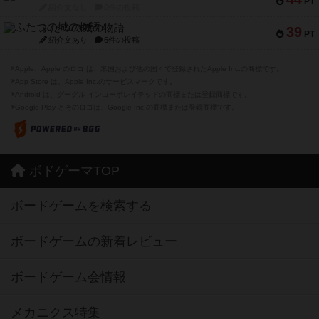
PT
紹介文なし
0件の投稿
ふたつの城の物語
39
PT
紹介文あり
6件の投稿
※Apple、Apple のロゴ は、米国および他の国々で登録されたApple Inc.の商標です。
※App Store は、Apple Inc.のサービスマークです。
※Android は、グーグル インコーポレイテッドの商標または登録商標です。
※Google Play とそのロゴは、Google Inc.の商標または登録商標です。
ボドゲーマTOP
ボードゲームを検索する
ボードゲームの新着レビュー
ボードゲーム会情報
メカニクス特集