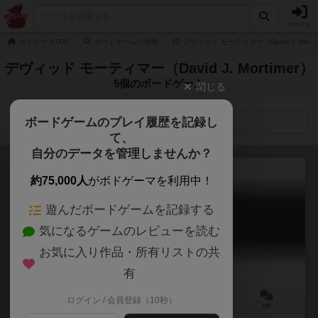
ログイン
ボドゲーマTOP
ボードゲームの検索
デヴィッド モーティマー（David J. Mort
デヴィッド モーティマー（David J. Mortimer）
5個のボードゲーム
閉じる
ボードゲームのプレイ履歴を記録し
検索メニュー
て、
自分のデータを管理しませんか？
約75,000人
がボドゲーマを利用中！
遊んだボードゲームを記録する
ポケットインペリウム
気になるゲームのレビューを読む
Pocket Imperium
お気に入り作品・所有リストの共
有
ログイン / 会員登録（10秒）
2～4人
30～45分
12歳～
0件