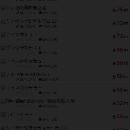
宵と暁の呪文書
75
PT
紹介文あり
8件の投稿
リスボン・トラム 28
73
PT
紹介文あり
9件の投稿
アマナイト
73
PT
紹介文なし
1件の投稿
ブラヴェスト
66
PT
紹介文なし
1件の投稿
スペクタキュラー
60
PT
紹介文なし
1件の投稿
スモールワールド
59
PT
紹介文あり
13件の投稿
ギャンブラー
58
PT
紹介文なし
2件の投稿
Bitter End ブタペスト救出作戦
52
PT
紹介文なし
1件の投稿
ラピード
46
PT
紹介文なし
1件の投稿
ザ・フラッフィー・ライト
44