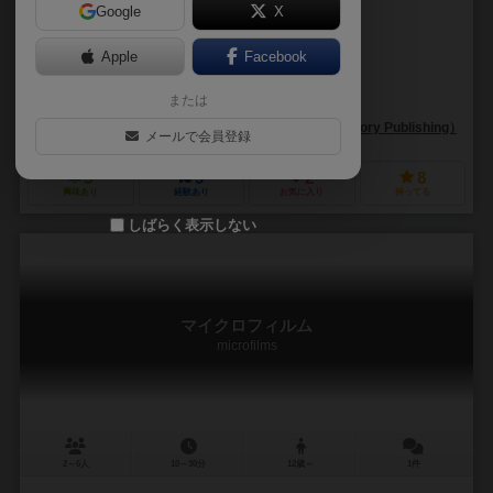
Google
X
作品説明文の編集者を募集中
Apple
Facebook
デヴィッド・モーティマー（David J. Mortimer）
または
ブレット・ギルバート（Brett J. Gilbert）
トッド・サンダース（Todd 
ゲームファクトリーパブリッシング（Games Factory Publishing）
メールで会員登録
5
9
2
8
興味あり
経験あり
お気に入り
持ってる
しばらく表示しない
マイクロフィルム
microfilms
2～6人
10～30分
12歳～
1件