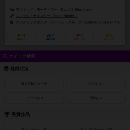
デヴィッド・モーティマー（David J. Mortimer）
スコット・ナイスリー（Scott Nicely）
アルデラックエンターテイメントグループ（Alderac Entertainment Gro
11
2
0
1
興味あり
経験あり
お気に入り
持ってる
クイック検索
登録状況
最近登録された順
紹介文あり
レビューあり
画像あり
受賞作品
ドイツゲーム大賞
ドイツ年間ゲーム大賞