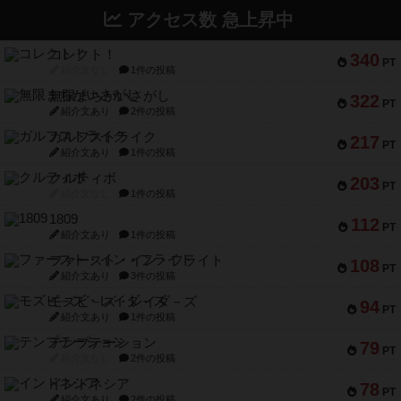
アクセス数 急上昇中
コレクト！
340
PT
紹介文なし
1件の投稿
無限まちがいさがし
322
PT
紹介文あり
2件の投稿
ガルフストライク
217
PT
紹介文あり
1件の投稿
クルティボ
203
PT
紹介文なし
1件の投稿
1809
112
PT
紹介文あり
1件の投稿
ファースト・イン・フライト
108
PT
紹介文あり
3件の投稿
モズビ－ズ・レイダ－ズ
94
PT
紹介文あり
1件の投稿
テンプテーション
79
PT
紹介文なし
2件の投稿
インドネシア
78
PT
紹介文あり
2件の投稿