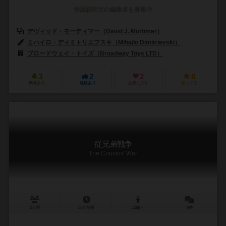
作品説明文の編集者を募集中
デヴィッド・モーティマー（David J. Mortimer）
デヴィッド・タージ（D
ミハイロ・ディミトリエフスキ（Mihajlo Dimitrievski）
カタリン・ニン
ブロードウェイ・トイズ（Broadway Toys LTD）
ルディクリエーション
3
2
2
8
興味あり
経験あり
お気に入り
持ってる
従兄弟戦争
The Cousins' War
2人用
30分前後
12歳～
0件