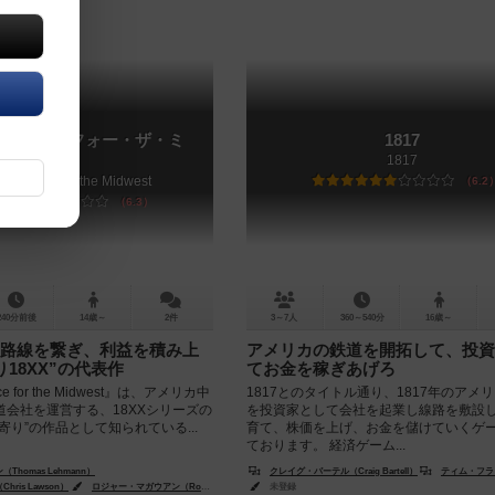
ザ・レース・フォー・ザ・ミ
1817
ト
1817
The Race for the Midwest
6.2
6.3
240分前後
14歳～
2件
3～7人
360～540分
16歳～
路線を繋ぎ、利益を積み上
アメリカの鉄道を開拓して、投資
18XX”の代表作
てお金を稼ぎあげろ
ace for the Midwest』は、アメリカ中
1817とのタイトル通り、1817年のアメ
道会社を運営する、18XXシリーズの
を投資家として会社を起業し線路を敷設
寄り”の作品として知られている...
育て、株価を上げ、お金を儲けていくゲ
ております。 経済ゲーム...
homas Lehmann）
クレイグ・バーテル（Craig Bartell）
ティム・フラワーズ（T
ris Lawson）
ロジャー・マガウアン（Rodger B. MacGowan）
未登録
カート・ミラー（Kurt Miller）