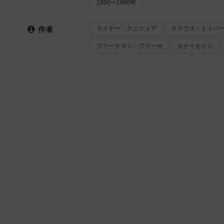
1950〜1980年
ライナー・クニツィア
クラウス・トイバ
作者
フリードマン・フリーゼ
カナイセイジ