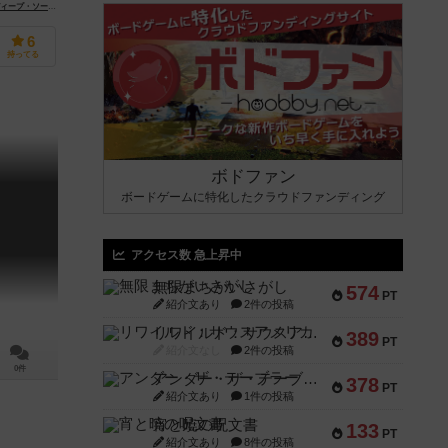
Spike Games）
ソート・ゲームズ（Deep Thought Games, LLC）
6
持ってる
ボドファン
ボードゲームに特化したクラウドファンディング
アクセス数 急上昇中
無限まちがいさがし
574
PT
紹介文あり
2件の投稿
リワイルド：サウスアメリカ
389
PT
紹介文なし
2件の投稿
0件
アンダー・ザ・テーブラー
378
PT
紹介文あり
1件の投稿
宵と暁の呪文書
133
PT
紹介文あり
8件の投稿