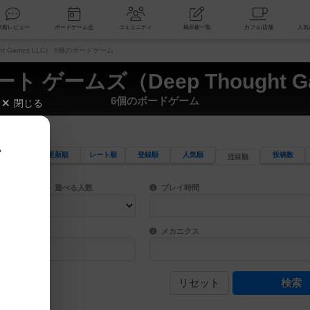
索
新着レビュー
ボードゲーム会
コミュニティ
掲示板一覧
t Games LLC） 6個のボードゲーム
ト ゲームズ（Deep Thought Ga
6個のボードゲーム
閉じる
、
更新順
レート順
登録順
人気順
投稿数
注目順
ワード検索ができます。
検索できます。
プレイ対象人数に含まれるボードゲームを指定します。
目安となる所要時間を指定することができ
遊べる人数
プレイ時間
物などモチーフ・ストーリーを指定することができます。直感的にゲームシステムを理解
ゲーム性を構成するコアシステムです。主
バー
メカニクス
リセット