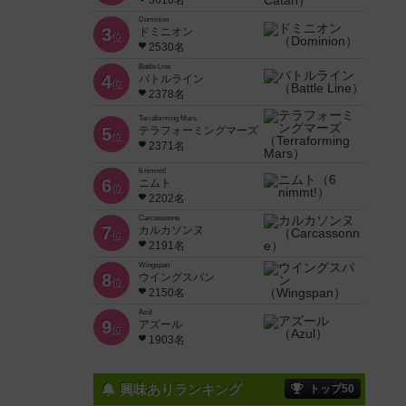
3616名
Dominion
3
ドミニオン
位
2530名
Battle Line
4
バトルライン
位
2378名
Terraforming Mars
5
テラフォーミングマーズ
位
2371名
6 nimmt!
6
ニムト
位
2202名
Carcassonne
7
カルカソンヌ
位
2191名
Wingspan
8
ウイングスパン
位
2150名
Azul
9
アズール
位
1903名
興味ありランキング
トップ50