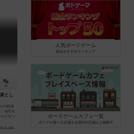
人気ボードゲーム
総合おすすめランキング
2件
家とし
リカの鉄道
し、会社を
ボードゲームカフェ一覧
ームとなっ
ボドゲが遊べる店舗を全国500店舗以上掲載中
im Flowers）