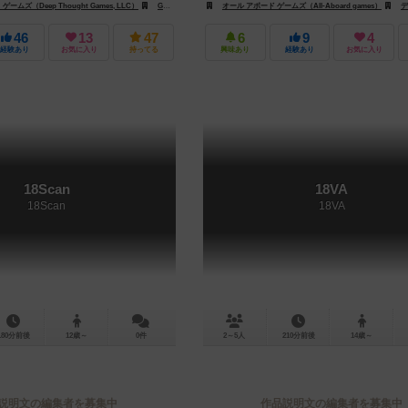
ムズ（Deep Thought Games, LLC）
ワイルド・ヘブン（Wild Heaven）
GMTゲームズ（GMT Games）
オール アボード ゲームズ（All-Aboard games）
ゴールデン・スパイク・ゲームズ（Golden 
ディープ・
46
13
47
6
9
4
経験あり
お気に入り
持ってる
興味あり
経験あり
お気に入り
18Scan
18VA
18Scan
18VA
180分前後
12歳～
0件
2～5人
210分前後
14歳～
説明文の編集者を募集中
作品説明文の編集者を募集中