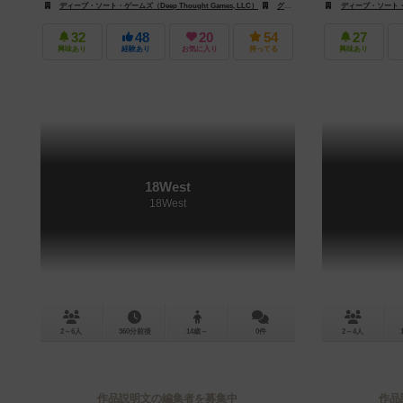
ディープ・ソート・ゲームズ（Deep Thought Games, LLC）
グランド・トランク・ゲームズ（Grand Trunk Games）
ディープ・ソート・ゲー
32
48
20
54
27
興味あり
経験あり
お気に入り
持ってる
興味あり
18West
18West
2～6人
360分前後
14歳～
0件
2～4人
作品説明文の編集者を募集中
作品