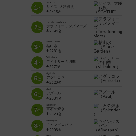
SCYTHE
1
サイズ -大鎌戦役-
位
2415名
Terraforming Mars
2
テラフォーミングマーズ
位
2394名
Stone Garden
3
枯山水
位
2281名
Viticulture
4
ワイナリーの四季
位
2272名
Agricola
5
アグリコラ
位
2120名
Azul
6
アズール
位
2034名
Splendor
7
宝石の煌き
位
2028名
Wingspan
8
ウイングスパン
位
2006名