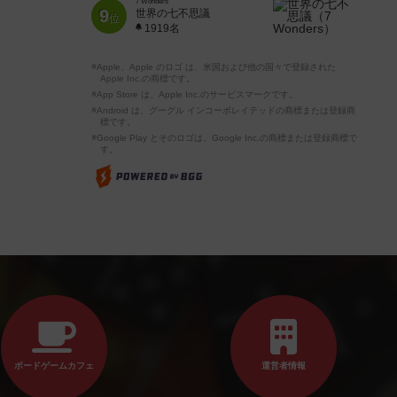
7 Wonders
9
世界の七不思議
位
1919名
※Apple、Apple のロゴ は、米国および他の国々で登録された
Apple Inc.の商標です。
※App Store は、Apple Inc.のサービスマークです。
※Android は、グーグル インコーポレイテッドの商標または登録商
標です。
※Google Play とそのロゴは、Google Inc.の商標または登録商標で
す。
ボードゲームカフェ
運営者情報