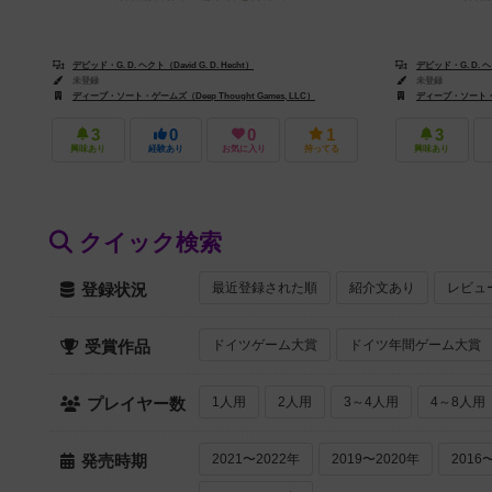
デビッド・G. D. ヘクト（David G. D. Hecht）
デビッド・G. D. ヘク
未登録
未登録
ディープ・ソート・ゲームズ（Deep Thought Games, LLC）
ディープ・ソート・ゲー
3
0
0
1
3
興味あり
経験あり
お気に入り
持ってる
興味あり
クイック検索
最近登録された順
紹介文あり
レビュ
登録状況
ドイツゲーム大賞
ドイツ年間ゲーム大賞
受賞作品
1人用
2人用
3～4人用
4～8人用
プレイヤー数
2021〜2022年
2019〜2020年
2016
発売時期