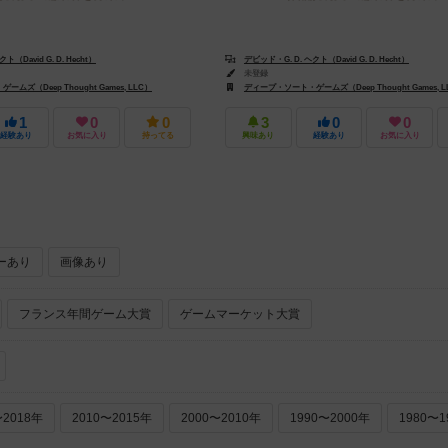
ト（David G. D. Hecht）
デビッド・G. D. ヘクト（David G. D. Hecht）
未登録
ムズ（Deep Thought Games, LLC）
ディープ・ソート・ゲームズ（Deep Thought Games, L
1
0
0
3
0
0
経験あり
お気に入り
持ってる
興味あり
経験あり
お気に入り
ーあり
画像あり
フランス年間ゲーム大賞
ゲームマーケット大賞
〜2018年
2010〜2015年
2000〜2010年
1990〜2000年
1980〜1