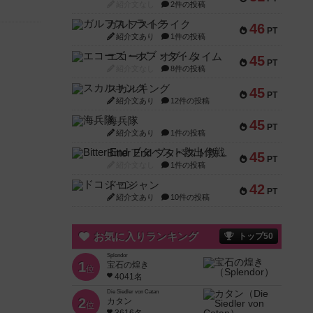
紹介文なし
2件の投稿
ガルフストライク
46
PT
紹介文あり
1件の投稿
エコーズ・オブ・タイム
45
PT
紹介文なし
8件の投稿
スカルキング
45
PT
紹介文あり
12件の投稿
海兵隊
45
PT
紹介文あり
1件の投稿
Bitter End ブタペスト救出作戦
45
PT
紹介文なし
1件の投稿
ドコジャン
42
PT
紹介文あり
10件の投稿
お気に入りランキング
トップ50
Splendor
1
宝石の煌き
位
4041名
Die Siedler von Catan
2
カタン
位