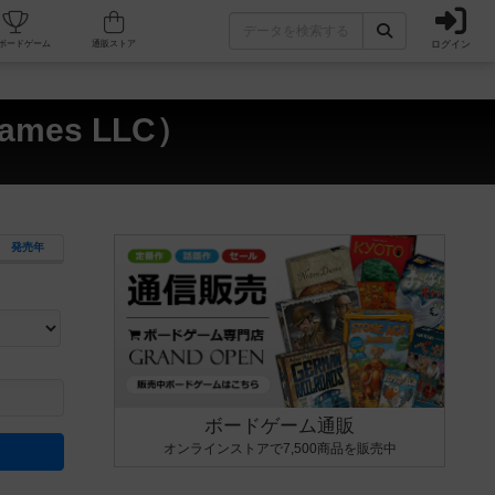
ログイン
カフェ/店舗
人気ボードゲーム
通販ストア
mes LLC）
発売年
ます。マニュアルを読む時間や参加者へのルール説明時間は含まれていないため、初めて遊
できるよう、中世ファンタジー・クッキング・海賊同士の対決など、ゲームコンセプトを絞
にボードゲームに慣れている方向けの絞込機能です。例えば「ダイスロール」はランダム値
ボードゲーム通販
オンラインストアで7,500商品を販売中