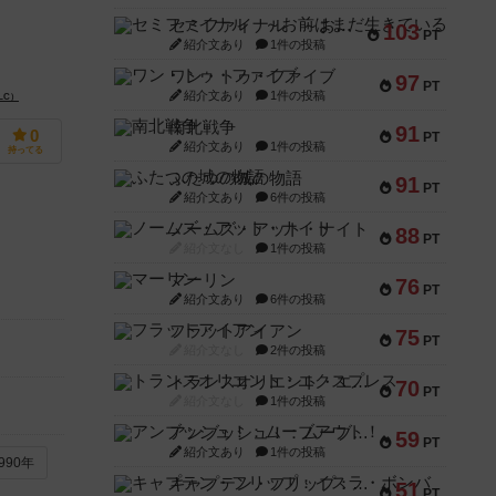
セミファイナル ～お前はまだ生きている～
103
PT
紹介文あり
1件の投稿
ワン・トゥ・ファイブ
97
PT
紹介文あり
1件の投稿
LC）
南北戦争
91
0
PT
紹介文あり
1件の投稿
持ってる
ふたつの城の物語
91
PT
紹介文あり
6件の投稿
ノームズ・アット・ナイト
88
PT
紹介文なし
1件の投稿
マーリン
76
PT
紹介文あり
6件の投稿
フラットアイアン
75
PT
紹介文なし
2件の投稿
トランスオリエント・エクスプレス
70
PT
紹介文なし
1件の投稿
アンブッシュ！：ムーブアウト！
59
PT
紹介文あり
1件の投稿
990年
キャプテン・フリップ：イスラ・ボンバ
51
PT