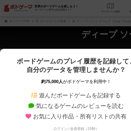
世界のボードゲームを楽しもう！
ボードゲーム専門の総合情報サイト
データベース
検
ボドゲーマTOP
ボードゲームの検索
ディープ ソート ゲームズ（Deep Though
ディープ ソー
ボードゲームのプレイ履歴を記録して
さくさく表示
じっくり表示
自分のデータを管理しませんか？
商品名、商品説明文、デザイナー名、テーマ名、メカニクス名を対象にフリー
ゲームデザイナー名を指定して
フリーワード
ゲームデザイナー
約75,000人
がボドゲーマを利用中！
遊んだボードゲームを記録する
対象年齢を指定します。
世界観や登場人
対象年齢
テーマ/フレー
気になるゲームのレビューを読む
お気に入り作品・所有リストの共有
ログイン / 会員登録（10秒）