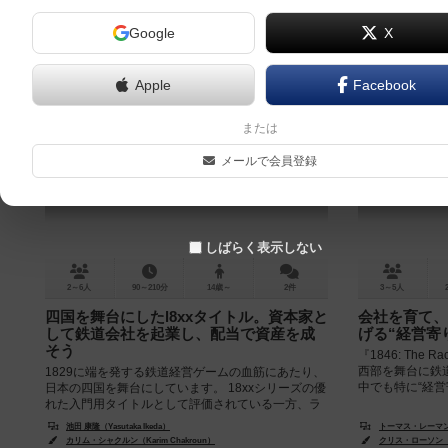
Google
X
Apple
Facebook
四国1889
1846：
または
Shikoku 1889
ッドウェス
メールで会員登録
1846: 
6.5
しばらく表示しない
2～6人
90～210分
14歳～
2件
3～5人
四国を舞台にしたl8xxタイトル。資本家と
会社を育て、
して鉄道会社を起業し、配当で資産を成
げる“経営寄り
そう
『1846: The R
西部を舞台に鉄
1829に端を発する鉄道経営ゲームの血筋にあたり、
中でも特に“経営
日本の四国を舞台にしています。 18xxシリーズの優
れた入門用タイトルとして評価されている一方、ラ
ンダム要素が何もないにも...
池田 康隆（Yasutaka Ikeda）
トーマス・レーマン（T
カリム・シャクルン（Karim Chakroun）
クリス・ローソン（Ch