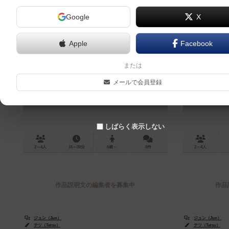
Google
X
Apple
Facebook
夏至カレーパーティ：追加カードセ
夏
または
ット
メールで会員登録
Geshi Curry Party: Additional Card Set
しばらく表示しない
2～4人
15～30分
6歳～
0件
2～4人
作品説明文の編集者を募集中
作品
ジュン（Jun）
ジュン（Jun）
テツ（Tetsu）
テツ（Tetsu）