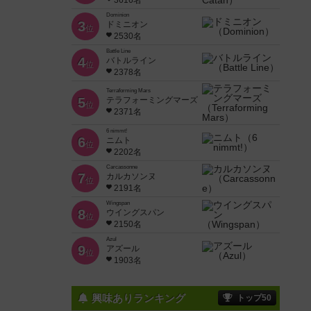
3616名
Dominion
3
ドミニオン
位
2530名
Battle Line
4
バトルライン
位
2378名
Terraforming Mars
5
テラフォーミングマーズ
位
2371名
6 nimmt!
6
ニムト
位
2202名
Carcassonne
7
カルカソンヌ
位
2191名
Wingspan
8
ウイングスパン
位
2150名
Azul
9
アズール
位
1903名
興味ありランキング
トップ50