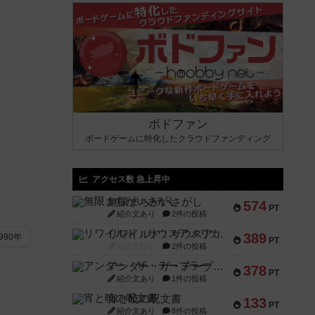
ボドファン
ボードゲームに特化したクラウドファンディング
アクセス数 急上昇中
無限まちがいさがし
574
PT
紹介文あり
2件の投稿
リワイルド：サウスアメリカ
389
990年
PT
紹介文なし
2件の投稿
アンダー・ザ・テーブラー
378
PT
紹介文あり
1件の投稿
宵と暁の呪文書
133
PT
紹介文あり
8件の投稿