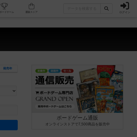
ログイン
カフェ/店舗
人気ボードゲーム
通販ストア
発売年
ます。マニュアルを読む時間や参加者へのルール説明時間は含まれていないため、初めて遊
できるよう、中世ファンタジー・クッキング・海賊同士の対決など、ゲームコンセプトを絞
にボードゲームに慣れている方向けの絞込機能です。例えば「ダイスロール」はランダム値
ボードゲーム通販
オンラインストアで7,500商品を販売中