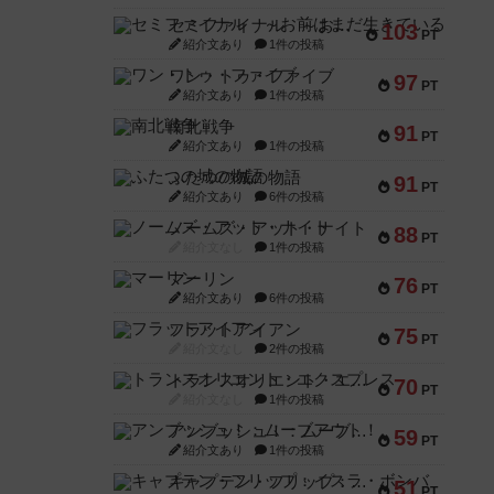
セミファイナル ～お前はまだ生きている～
103
PT
紹介文あり
1件の投稿
ワン・トゥ・ファイブ
97
PT
紹介文あり
1件の投稿
南北戦争
91
PT
紹介文あり
1件の投稿
ふたつの城の物語
91
PT
紹介文あり
6件の投稿
ノームズ・アット・ナイト
88
PT
紹介文なし
1件の投稿
マーリン
76
PT
紹介文あり
6件の投稿
フラットアイアン
75
PT
紹介文なし
2件の投稿
トランスオリエント・エクスプレス
70
PT
紹介文なし
1件の投稿
アンブッシュ！：ムーブアウト！
59
PT
紹介文あり
1件の投稿
キャプテン・フリップ：イスラ・ボンバ
51
PT