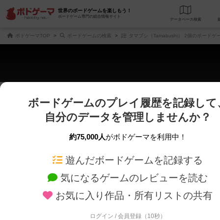
世界のボードゲームを楽しもう！
ボードゲーム専門の総合情報サイト
データベース
検
ボドゲーマTOP
ボードゲームの検索
タマブシ（Tamabushi） 2個のボードゲ
ボードゲームのプレイ履歴を記録して
さくさく表示
じっくり表示
自分のデータを管理しませんか？
商品名、商品説明文、デザイナー名、テーマ名、メカニクス名を対象にフリー
ゲームデザイナー名を指定して
フリーワード
ゲームデザイナー
約75,000人
がボドゲーマを利用中！
遊んだボードゲームを記録する
対象年齢を指定します。
世界観や登場人
対象年齢
テーマ/フレー
気になるゲームのレビューを読む
お気に入り作品・所有リストの共有
ログイン / 会員登録（10秒）