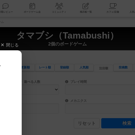
索
新着レビュー
ボードゲーム会
コミュニティ
掲示板一覧
ーム
タマブシ（Tamabushi）
2個のボードゲーム
閉じる
、
更新順
レート順
登録順
人気順
投稿数
注目順
ワード検索ができます。
検索できます。
プレイ対象人数に含まれるボードゲームを指定します。
目安となる所要時間を指定することができ
遊べる人数
プレイ時間
物などモチーフ・ストーリーを指定することができます。直感的にゲームシステムを理解
ゲーム性を構成するコアシステムです。主
バー
メカニクス
リセット