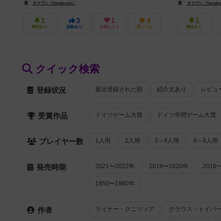
タマブシ（Tamabushi）
タマブシ（Tamabu
1
3
1
4
1
興味あり
経験あり
お気に入り
持ってる
興味あり
クイック検索
最近登録された順
紹介文あり
レビュ
登録状況
ドイツゲーム大賞
ドイツ年間ゲーム大賞
受賞作品
1人用
2人用
3～4人用
4～8人用
プレイヤー数
2021〜2022年
2019〜2020年
2016
発売時期
1950〜1980年
ライナー・クニツィア
クラウス・トイバ
作者