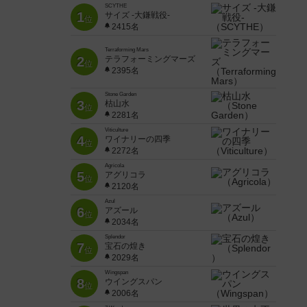
SCYTHE
1
サイズ -大鎌戦役-
位
2415名
Terraforming Mars
2
テラフォーミングマーズ
位
2395名
Stone Garden
3
枯山水
位
2281名
Viticulture
4
ワイナリーの四季
位
2272名
Agricola
5
アグリコラ
位
2120名
Azul
6
アズール
位
2034名
Splendor
7
宝石の煌き
位
2029名
Wingspan
8
ウイングスパン
位
2006名