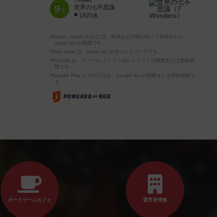
7 Wonders
9
世界の七不思議
位
1920名
※Apple、Apple のロゴ は、米国および他の国々で登録された
Apple Inc.の商標です。
※App Store は、Apple Inc.のサービスマークです。
※Android は、グーグル インコーポレイテッドの商標または登録商
標です。
※Google Play とそのロゴは、Google Inc.の商標または登録商標で
す。
ボードゲームカフェ
運営者情報