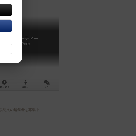
至カレーパーティー
Geshi Curry Party
15～30分
8歳～
0件
説明文の編集者を募集中