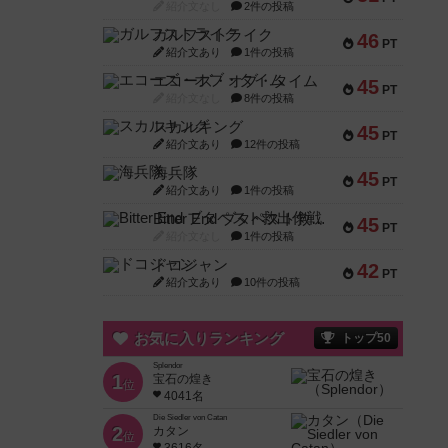
紹介文なし
2件の投稿
ガルフストライク
46
PT
紹介文あり
1件の投稿
エコーズ・オブ・タイム
45
PT
紹介文なし
8件の投稿
スカルキング
45
PT
紹介文あり
12件の投稿
海兵隊
45
PT
紹介文あり
1件の投稿
Bitter End ブタペスト救出作戦
45
PT
紹介文なし
1件の投稿
ドコジャン
42
PT
紹介文あり
10件の投稿
お気に入りランキング
トップ50
Splendor
1
宝石の煌き
位
4041名
Die Siedler von Catan
2
カタン
位