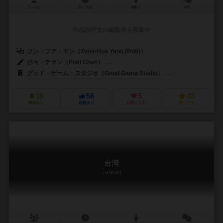
2～6人
15～20分
6歳～
4件
作品説明文の編集者を募集中
ソン・フア・ヤン（Zong-Hua Yang (Bob)）
ポキ・チェン（Poki Chen）
ソン・フア・ヤン（Zong-Hua Yang (B
グッド・ゲーム・スタジオ（Good Game Studio）
ボードゲームVN（B
16
56
5
43
興味あり
経験あり
お気に入り
持ってる
台湾
Taiwan