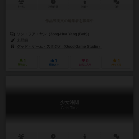
2～4人
15分前後
10歳～
0件
作品説明文の編集者を募集中
ソン・フア・ヤン（Zong-Hua Yang (Bob)）
未登録
グッド・ゲーム・スタジオ（Good Game Studio）
1
1
0
1
興味あり
経験あり
お気に入り
持ってる
少女時間
Girl's Time