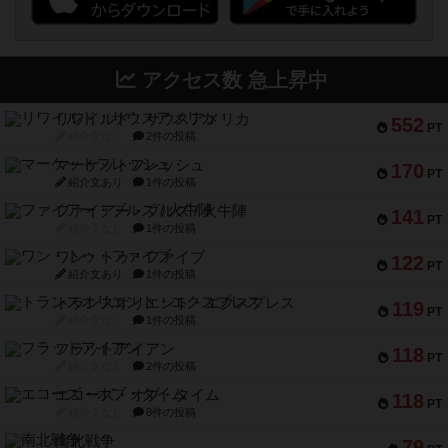
アクセス数 急上昇中
リワイルド：サウスアメリカ
552
PT
紹介文なし
2件の投稿
マーケットフレッシュ
170
PT
紹介文あり
1件の投稿
ファイアー・ブルズ / 火牛陣
141
PT
紹介文なし
1件の投稿
ワン・トゥ・ファイブ
122
PT
紹介文あり
1件の投稿
トランスオリエント・エクスプレス
119
PT
紹介文なし
1件の投稿
フラットアイアン
118
PT
紹介文なし
2件の投稿
エコーズ・オブ・タイム
118
PT
紹介文なし
8件の投稿
南北戦争
79