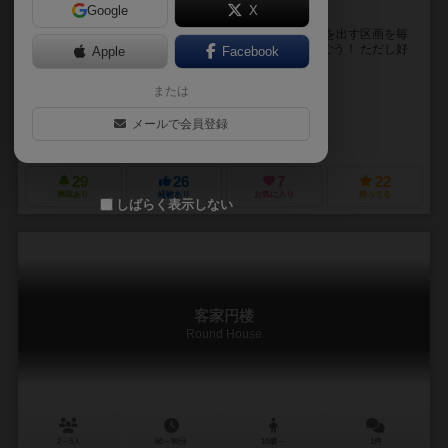
Google
X
美食の殿堂、台湾夜市へようこそ
にぎやかなタイワンナイトマーケットで大儲け！ 屋台を出す区画を毎
ラウンド競って儲けを見込める屋台を建ててお金を稼ごう！ ただし好
Apple
Facebook
条件の区画はみんな欲しいから当然競り上がっ...
または
ソン・フア・ヤン（Zong-Hua Yang (Bob)）
諾米（Nuomi）
メールで会員登録
グッド・ゲーム・スタジオ（Good Game Studio）
29
26
7
22
興味あり
経験あり
お気に入り
持ってる
しばらく表示しない
客家円楼
Round House
2～5人
60～90分
10歳～
1件