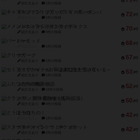
PT
紹介文あり
1件の投稿
キャプテン・フリップ：イスラ・ボンバ
72
PT
紹介文なし
2件の投稿
メメントオンラインタクティクス
70
PT
紹介文あり
4件の投稿
パーミッド
68
PT
紹介文なし
1件の投稿
クリーグ
57
PT
紹介文あり
1件の投稿
セミファイナル ～お前はまだ生きている～
53
PT
紹介文あり
1件の投稿
ふたつの街の物語
52
PT
紹介文あり
18件の投稿
クランク! ：冒険者たち（拡張）
50
PT
紹介文あり
4件の投稿
とうほうの！
42
PT
紹介文なし
1件の投稿
スターマイン・ラミー ポケット
42
PT
紹介文あり
2件の投稿