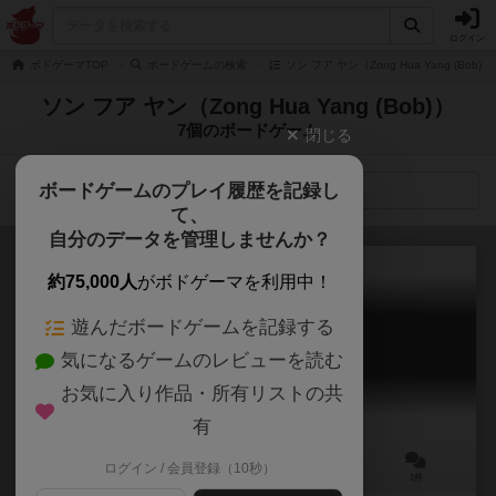
ログイン
ボドゲーマTOP
ボードゲームの検索
ソン フア ヤン（Zong Hua Yang (Bo
ソン フア ヤン（Zong Hua Yang (Bob)）
7個のボードゲーム
閉じる
ボードゲームのプレイ履歴を記録し
検索メニュー
て、
自分のデータを管理しませんか？
約75,000人
がボドゲーマを利用中！
遊んだボードゲームを記録する
台湾ナイトマーケット
気になるゲームのレビューを読む
Taiwan Night Market
6.1
お気に入り作品・所有リストの共
有
ログイン / 会員登録（10秒）
2～5人
60～80分
10歳～
1件