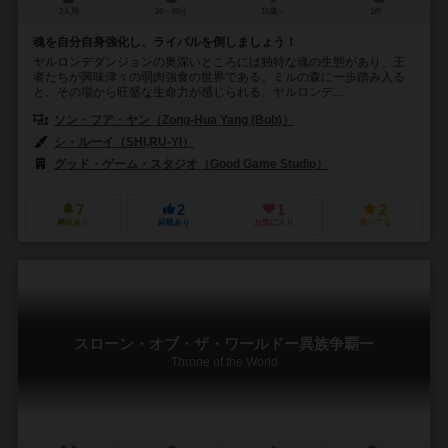
2人用
20～40分
10歳～
1件
魂を自分自身強化し、ライバルを倒しましょう！
ヤルロンデダンジョンの奥深いところには独特な魂の生態があり、王
者たちが興味津々の弱肉強食の世界である。ミルの森に一歩踏み入る
と、その場から旺盛な生命力が感じられる。ヤルロンデ...
ソン・フア・ヤン（Zong-Hua Yang (Bob)）
シ・ルーイ（SHI,RU-YI）
グッド・ゲーム・スタジオ（Good Game Studio）
7
2
1
2
興味あり
経験あり
お気に入り
持ってる
スローン・オブ・ザ・ワールドー異族争覇ー
Throne of the World