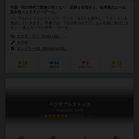
中国・民の時代で家族の長となり、反映を目指そう。台湾発のユーロ
風本格ストラテジーゲーム。
ロンデルのようなシステムで、ワーカーを2人を操作し、アクションを
選択していきます。 手番では、下記の5つのアクションを順に実行しま
す。 ・達人カードの使用 ・ワーカ...
エロス・リン（Eros Lin）
ソン・フア・ヤン（Zong-Hua Yang (Bo
未登録
エンペラーS4（EmperorS4）
18
44
5
43
興味あり
経験あり
お気に入り
持ってる
ベジタブルストック
Vegetable Stock
6.1