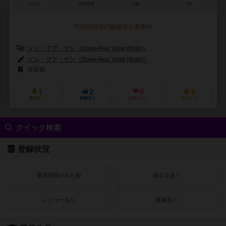
2～5人
15分前後
6歳～
0件
作品説明文の編集者を募集中
ソン・フア・ヤン（Zong-Hua Yang (Bob)）
ソン・フア・ヤン（Zong-Hua Yang (Bob)）
未登録
1
2
0
0
興味あり
経験あり
お気に入り
持ってる
クイック検索
登録状況
最近登録された順
紹介文あり
レビューあり
画像あり