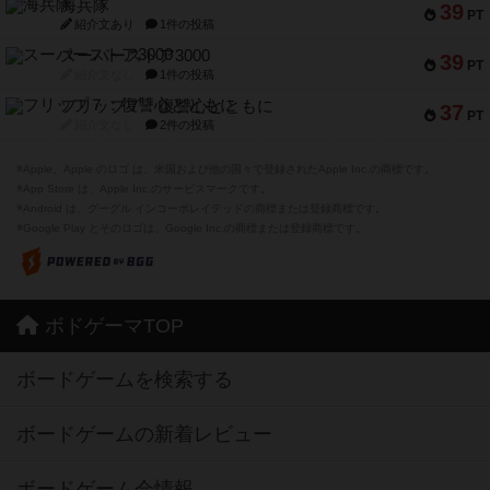
海兵隊
39
PT
紹介文あり
1件の投稿
スーパーストア3000
39
PT
紹介文なし
1件の投稿
フリップ７：復讐心とともに
37
PT
紹介文なし
2件の投稿
※Apple、Apple のロゴ は、米国および他の国々で登録されたApple Inc.の商標です。
※App Store は、Apple Inc.のサービスマークです。
※Android は、グーグル インコーポレイテッドの商標または登録商標です。
※Google Play とそのロゴは、Google Inc.の商標または登録商標です。
ボドゲーマTOP
ボードゲームを検索する
ボードゲームの新着レビュー
ボードゲーム会情報