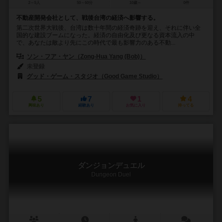
2～5人
50～60分
10歳～
0件
不動産開発会社として、戦後台湾の経済へ影響する。
第二次世界大戦後、台湾は数十年間の経済奇跡を迎え、それに伴い全
国的な建設ブームになった。経済の自由化及び更なる資本流入の中
で、あなたは敵より先にこの時代で最も影響力のある不動...
ソン・フア・ヤン（Zong-Hua Yang (Bob)）
未登録
グッド・ゲーム・スタジオ（Good Game Studio）
5
7
1
4
興味あり
経験あり
お気に入り
持ってる
ダンジョンデュエル
Dungeon Duel