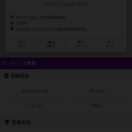
作品説明文の編集者を募集中
カトウ ヤスシ（Yasushi Kato）
未登録
スタジオ・ウィステリア（Studio Wisteria）
3
4
0
4
興味あり
経験あり
お気に入り
持ってる
クイック検索
登録状況
最近登録された順
紹介文あり
レビューあり
画像あり
受賞作品