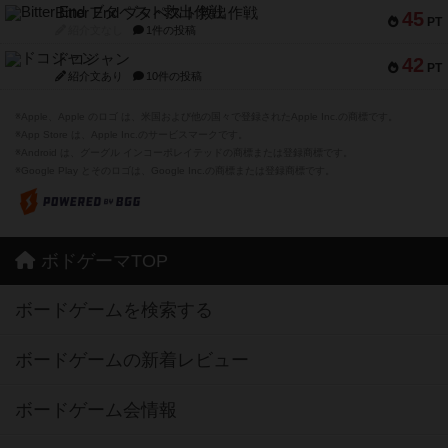
Bitter End ブタペスト救出作戦
45
PT
紹介文なし
1件の投稿
ドコジャン
42
PT
紹介文あり
10件の投稿
※Apple、Apple のロゴ は、米国および他の国々で登録されたApple Inc.の商標です。
※App Store は、Apple Inc.のサービスマークです。
※Android は、グーグル インコーポレイテッドの商標または登録商標です。
※Google Play とそのロゴは、Google Inc.の商標または登録商標です。
ボドゲーマTOP
ボードゲームを検索する
ボードゲームの新着レビュー
ボードゲーム会情報