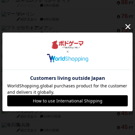
ノームズ・アット・ナイト
88
PT
紹介文なし
1件の投稿
マーリン
76
PT
紹介文あり
6件の投稿
フラットアイアン
75
PT
紹介文なし
2件の投稿
トランスオリエント・エクスプレス
70
PT
紹介文なし
1件の投稿
アンブッシュ！：ムーブアウト！
59
PT
紹介文あり
1件の投稿
キャプテン・フリップ：イスラ・ボンバ
51
PT
紹介文なし
2件の投稿
ガルフストライク
46
PT
紹介文あり
1件の投稿
エコーズ・オブ・タイム
45
PT
紹介文なし
8件の投稿
スカルキング
45
PT
紹介文あり
12件の投稿
海兵隊
45
PT
紹介文あり
1件の投稿