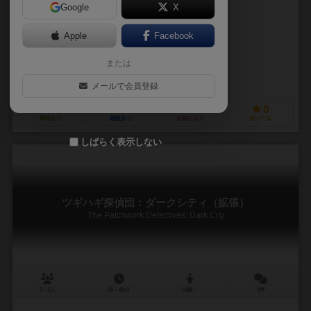
Google
X
作品説明文の編集者を募集中
Apple
Facebook
加藤靖（Yasushi Kato）
または
未登録
スタジオ・ウィステリア（Studio Wisteria）
文学ゲーム全集（Bunga
メールで会員登録
4
0
0
0
興味あり
経験あり
お気に入り
持ってる
しばらく表示しない
ツギハギ探偵団：ダークシティ（拡張）
The Patchwork Detectives: Dark City
3～6人
20～40分
14歳～
0件