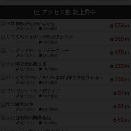
アクセス数 急上昇中
無限まちがいさがし
574
PT
紹介文あり
2件の投稿
リワイルド：サウスアメリカ
389
PT
紹介文なし
2件の投稿
アンダー・ザ・テーブラー
378
PT
紹介文あり
1件の投稿
宵と暁の呪文書
133
PT
紹介文あり
8件の投稿
セミファイナル ～お前はまだ生きている～
103
PT
紹介文あり
1件の投稿
ワン・トゥ・ファイブ
97
PT
紹介文あり
1件の投稿
南北戦争
91
PT
紹介文あり
1件の投稿
ふたつの城の物語
91
PT
紹介文あり
6件の投稿