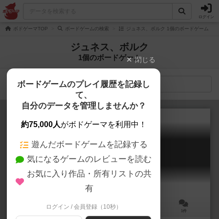
ログイン
ボドゲーマTOP
ボードゲームの検索
ジュネス、ボルク 1個のボードゲーム
ジュネス、ボルク
1個のボードゲーム
閉じる
ボードゲームのプレイ履歴を記録し
検索メニュー
て、
自分のデータを管理しませんか？
約75,000人
がボドゲーマを利用中！
遊んだボードゲームを記録する
運命の赤い意図
気になるゲームのレビューを読む
Unmei no Akai Ito
お気に入り作品・所有リストの共
有
ログイン / 会員登録（10秒）
3～4人
30～40分
10歳～
1件