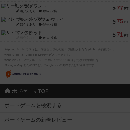
リー対グラント
77
PT
紹介文あり
1件の投稿
ブレーキング・アウェイ
75
PT
紹介文あり
4件の投稿
ザ・フラッド
71
PT
紹介文なし
1件の投稿
※Apple、Apple のロゴ は、米国および他の国々で登録されたApple Inc.の商標です。
※App Store は、Apple Inc.のサービスマークです。
※Android は、グーグル インコーポレイテッドの商標または登録商標です。
※Google Play とそのロゴは、Google Inc.の商標または登録商標です。
ボドゲーマTOP
ボードゲームを検索する
ボードゲームの新着レビュー