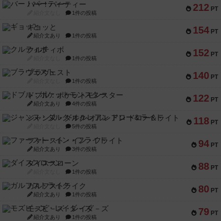
バー！パーティー
212
PT
紹介文なし
1件の投稿
ギョッと
154
PT
紹介文あり
1件の投稿
クルティボ
152
PT
紹介文なし
1件の投稿
ブラヴェスト
140
PT
紹介文なし
1件の投稿
ドブル：ポケットモンスター
122
PT
紹介文あり
4件の投稿
ジャンヌ・ダルク-オルレアン ドロー＆ライト
118
PT
紹介文なし
5件の投稿
ファースト・イン・フライト
94
PT
紹介文あり
3件の投稿
ダイススローン
88
PT
紹介文なし
1件の投稿
ガルフストライク
80
PT
紹介文あり
1件の投稿
モズビ－ズ・レイダ－ズ
79
PT
紹介文あり
1件の投稿