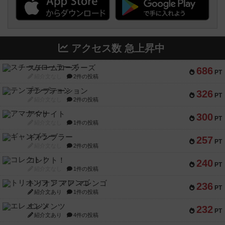
アクセス数 急上昇中
スチームローラーズ
686
PT
紹介文なし
2件の投稿
テンプテーション
326
PT
紹介文なし
2件の投稿
アマナイト
300
PT
紹介文なし
1件の投稿
ギャンブラー
257
PT
紹介文なし
2件の投稿
コレクト！
240
PT
紹介文なし
1件の投稿
トリオンフ ア マレンゴ
236
PT
紹介文あり
1件の投稿
エレメンツ
232
PT
紹介文あり
4件の投稿