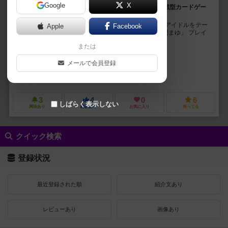
Google
X
ちょっと闇を抱えた運命の赤い糸を紡ぐヤンデレ系対戦型カードゲー
ム
「アイドルマスターシンデレラガールズ」に登場する アイドルをテー
Apple
Facebook
マにしたカードゲーム第2弾。 今回のテーマは「佐久間まゆ」 プレイ
ヤーは佐久間まゆとなり、 時...
または
ジュネス、ボルク
メールで会員登録
いーる（Iiru）
君とアロル距離
3
4
0
6
しばらく表示しない
興味あり
経験あり
お気に入り
持ってる
クイック検索
登録状況
最近登録された順
紹介文あり
レビューあり
画像あり