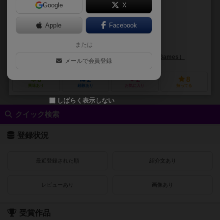
Google
X
作品説明文の編集者を募集中
Apple
Facebook
コリー・コニエツカ（Corey Konieczka）
または
ジャスティン・アダムス（Justin Adams）
ボルハ・ピンダド・アリバス（B
ファンタジー フライト ゲームズ（Fantasy Flight Games）
デルタ ビ
メールで会員登録
6
2
2
8
興味あり
経験あり
お気に入り
持ってる
しばらく表示しない
クイック検索
登録状況
最近登録された順
紹介文あり
レビューあり
画像あり
受賞作品