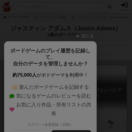
ログイン
ボドゲーマTOP
ボードゲームの検索
ジャスティン アダムス（Justin Adams
ジャスティン アダムス（Justin Adams）
1個のボードゲーム
閉じる
ボードゲームのプレイ履歴を記録し
検索メニュー
て、
自分のデータを管理しませんか？
約75,000人
がボドゲーマを利用中！
遊んだボードゲームを記録する
スターウォーズ：リベリオン―ライズオブザエンパイア
気になるゲームのレビューを読む
Star Wars: Rebellion – Rise of the Empire
お気に入り作品・所有リストの共
有
ログイン / 会員登録（10秒）
2～4人
180～240分
14歳～
0件