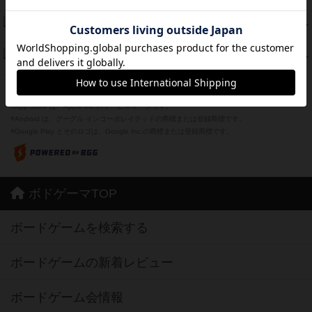
紹介文あり
1件の投稿
スーパーストア3000
39
PT
紹介文なし
1件の投稿
フリップ７：復讐心とともに
37
PT
紹介文なし
2件の投稿
※Apple、Apple のロゴ は、米国および他の国々で登録されたApple Inc.の商標です。
※App Store は、Apple Inc.のサービスマークです。
※Android は、グーグル インコーポレイテッドの商標または登録商標です。
※Google Play とそのロゴは、Google Inc.の商標または登録商標です。
ボドゲーマTOP
ボードゲームを検索する
ボードゲームの新着レビュー
ボードゲーム会情報