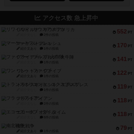
アクセス数 急上昇中
リワイルド：サウスアメリカ
552
PT
紹介文なし
2件の投稿
マーケットフレッシュ
170
PT
紹介文あり
1件の投稿
ファイアー・ブルズ / 火牛陣
141
PT
紹介文なし
1件の投稿
ワン・トゥ・ファイブ
122
PT
紹介文あり
1件の投稿
トランスオリエント・エクスプレス
119
PT
紹介文なし
1件の投稿
フラットアイアン
118
PT
紹介文なし
2件の投稿
エコーズ・オブ・タイム
118
PT
紹介文なし
8件の投稿
南北戦争
79
PT
紹介文あり
1件の投稿