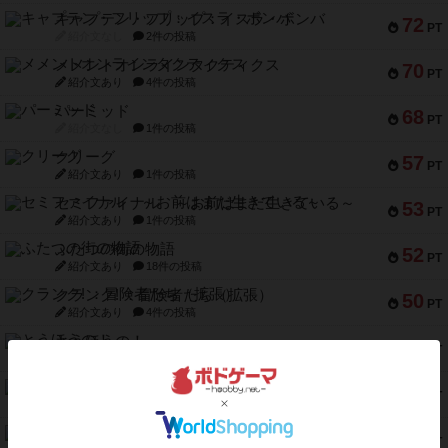
キャプテン・フリップ：イスラ・ボンバ
72
PT
紹介文なし
2件の投稿
メメントオンラインタクティクス
70
PT
紹介文あり
4件の投稿
パーミッド
68
PT
紹介文なし
1件の投稿
クリーグ
57
PT
紹介文あり
1件の投稿
セミファイナル ～お前はまだ生きている～
53
PT
紹介文あり
1件の投稿
ふたつの街の物語
52
PT
紹介文あり
18件の投稿
クランク! ：冒険者たち（拡張）
50
PT
紹介文あり
4件の投稿
とうほうの！
42
PT
紹介文なし
1件の投稿
スターマイン・ラミー ポケット
42
PT
紹介文あり
2件の投稿
海兵隊
39
PT