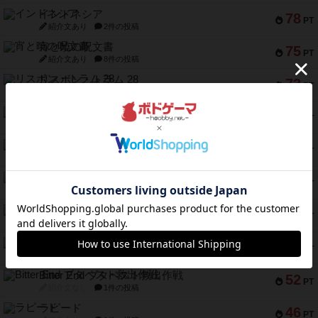
インドネシア
78
PT
紹介文あり
2件の投稿
宵と暁の呪文書
75
PT
紹介文あり
8件の投稿
リスボン・トラム 28
73
PT
紹介文あり
9件の投稿
アマナイト
73
PT
紹介文なし
1件の投稿
ブラヴェスト
66
PT
紹介文なし
1件の投稿
スペクタキュラー
60
PT
紹介文なし
1件の投稿
スモールワールド
59
PT
紹介文あり
13件の投稿
ギャンブラー
58
PT
紹介文なし
2件の投稿
Bitter End ブタペスト救出作戦
52
PT
紹介文なし
1件の投稿
ラピード
46
PT