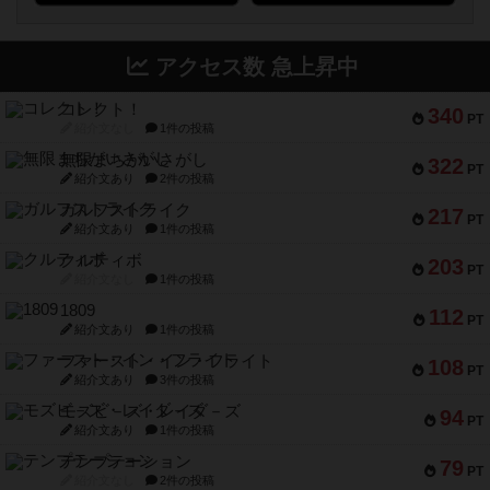
アクセス数 急上昇中
コレクト！
340
PT
紹介文なし
1件の投稿
無限まちがいさがし
322
PT
紹介文あり
2件の投稿
ガルフストライク
217
PT
紹介文あり
1件の投稿
クルティボ
203
PT
紹介文なし
1件の投稿
1809
112
PT
紹介文あり
1件の投稿
ファースト・イン・フライト
108
PT
紹介文あり
3件の投稿
モズビ－ズ・レイダ－ズ
94
PT
紹介文あり
1件の投稿
テンプテーション
79
PT
紹介文なし
2件の投稿