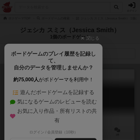
ログイン
ボドゲーマTOP
ボードゲームの検索
ジェシカ スミス（Jessica Smith） 1
ジェシカ スミス（Jessica Smith）
1個のボードゲーム
閉じる
ボードゲームのプレイ履歴を記録し
検索メニュー
て、
自分のデータを管理しませんか？
約75,000人
がボドゲーマを利用中！
遊んだボードゲームを記録する
ブルーム・タウン
気になるゲームのレビューを読む
Bloom Town
お気に入り作品・所有リストの共
有
ログイン / 会員登録（10秒）
2～4人
30～40分
8歳～
1件