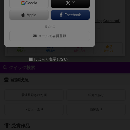
Google
X
作品説明文の編集者を募集中
Apple
Facebook
アスガー・ハーディング・グラネルド（Asger Harding Granerud）
または
ブリジット・インデリカト（Brigette Indelicato）
ジェシカ・スミス（J
サイドキック・ゲームズ（Sidekick Games）
メールで会員登録
2
7
1
2
興味あり
経験あり
お気に入り
持ってる
しばらく表示しない
クイック検索
登録状況
最近登録された順
紹介文あり
レビューあり
画像あり
受賞作品