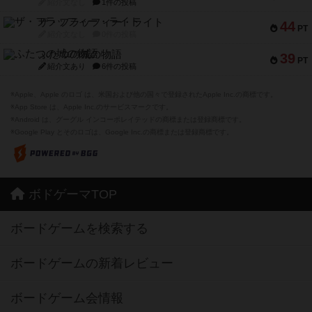
紹介文なし
1件の投稿
ザ・フラッフィー・ライト
44
PT
紹介文なし
0件の投稿
ふたつの城の物語
39
PT
紹介文あり
6件の投稿
※Apple、Apple のロゴ は、米国および他の国々で登録されたApple Inc.の商標です。
※App Store は、Apple Inc.のサービスマークです。
※Android は、グーグル インコーポレイテッドの商標または登録商標です。
※Google Play とそのロゴは、Google Inc.の商標または登録商標です。
ボドゲーマTOP
ボードゲームを検索する
ボードゲームの新着レビュー
ボードゲーム会情報