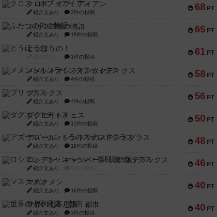
クロス・オブ・アイアン
68
PT
紹介文あり
3件の投稿
ふたつの街の物語
65
PT
紹介文あり
18件の投稿
とうほうの！
61
PT
紹介文なし
1件の投稿
メメントオンラインタクティクス
58
PT
紹介文あり
4件の投稿
ブリックス
56
PT
紹介文あり
4件の投稿
ダグエイトチェス
50
PT
紹介文あり
11件の投稿
アズール：シントラのステンドグラス
48
PT
紹介文あり
18件の投稿
ロシアン・キャンペーン：第5版デラックス
46
PT
紹介文あり
0件の投稿
マスクメン
40
PT
紹介文あり
16件の投稿
世界の七不思議：都市
40
PT
紹介文あり
3件の投稿