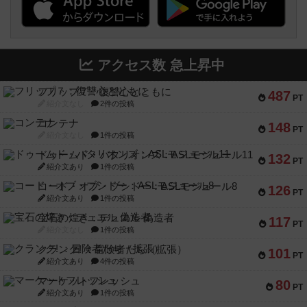
アクセス数 急上昇中
フリップ７：復讐心とともに
487
PT
紹介文なし
2件の投稿
コンテナ
148
PT
紹介文なし
1件の投稿
ドゥームド・バタリオンズ：ASLモジュール11
132
PT
紹介文あり
1件の投稿
コード・オブ・ブシドー：ASLモジュール8
126
PT
紹介文あり
1件の投稿
宝石の煌き：デュエル 偽造者
117
PT
紹介文なし
1件の投稿
クランク! ：冒険者たち（拡張）
101
PT
紹介文あり
4件の投稿
マーケットフレッシュ
80
PT
紹介文あり
1件の投稿