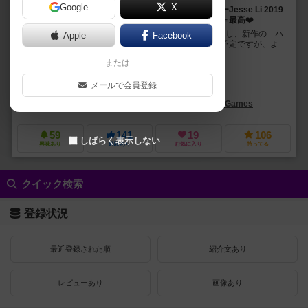
Google
X
『ハラグロパティスリー』！！台湾の有名なデザイナーJesse Li 2019
新作リリース！腹黑＋可愛い動物達＋美味しいケーキ＝最高❤️
皆さん、こんにちは。 ゲームマーケット2019秋に参加し、新作の「ハ
Apple
Facebook
ラグロパティスリー」プレミアバージョンを頒布する予定ですが、よ
ろしくお願いいたします。 ブース番号は、...
または
ジェシー・リー（Jesse Li）
メールで会員登録
チェ・ミン・テン（Chieh Ming Teng）
シェリー・オウ（Sherry Hu
すごろくや（Sugorokuya）
迷走工作坊 Mizo Games
59
141
19
106
しばらく表示しない
興味あり
経験あり
お気に入り
持ってる
クイック検索
登録状況
最近登録された順
紹介文あり
レビューあり
画像あり