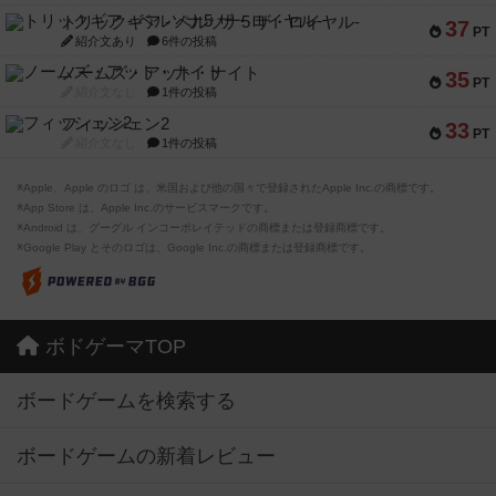
トリックギア - ペルソナ5 ザ・ロイヤル-
37
PT
紹介文あり
6件の投稿
ノームズ・アット・ナイト
35
PT
紹介文なし
1件の投稿
フィッシェン2
33
PT
紹介文なし
1件の投稿
※Apple、Apple のロゴ は、米国および他の国々で登録されたApple Inc.の商標です。
※App Store は、Apple Inc.のサービスマークです。
※Android は、グーグル インコーポレイテッドの商標または登録商標です。
※Google Play とそのロゴは、Google Inc.の商標または登録商標です。
ボドゲーマTOP
ボードゲームを検索する
ボードゲームの新着レビュー