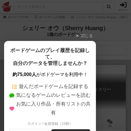
ログイン
ボドゲーマTOP
ボードゲームの検索
シェリー オウ（Sherry Huang） 1個の
シェリー オウ（Sherry Huang）
1個のボードゲーム
閉じる
ボードゲームのプレイ履歴を記録し
検索メニュー
て、
自分のデータを管理しませんか？
約75,000人
がボドゲーマを利用中！
遊んだボードゲームを記録する
おねだりパティスリー / ハラグロパティスリー
気になるゲームのレビューを読む
Frenemy Pastry Party
5.8
お気に入り作品・所有リストの共
有
ログイン / 会員登録（10秒）
3～6人
15～30分
8歳～
3件