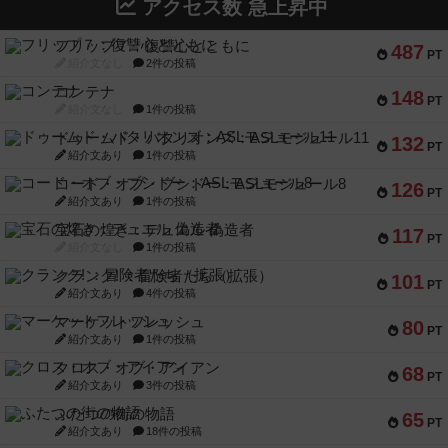
アクセス数 急上昇中
フリップ７：復讐心とともに
487
PT
紹介文なし
2件の投稿
コンテナ
148
PT
紹介文なし
1件の投稿
ドゥームド・バタリオンズ：ASLモジュール11
132
PT
紹介文あり
1件の投稿
コード・オブ・ブシドー：ASLモジュール8
126
PT
紹介文あり
1件の投稿
宝石の煌き：デュエル 偽造者
117
PT
紹介文なし
1件の投稿
クランク! ：冒険者たち（拡張）
101
PT
紹介文あり
4件の投稿
マーケットフレッシュ
80
PT
紹介文あり
1件の投稿
クロス・オブ・アイアン
68
PT
紹介文あり
3件の投稿
ふたつの街の物語
65
PT
紹介文あり
18件の投稿