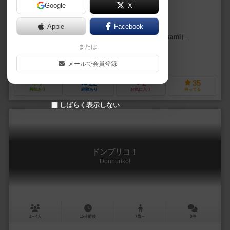
Google
X
作品説明文の編集者を募集中
Apple
Facebook
番棚葵（Aoi Bandana）
川上 亮（Ryo Kawakami）
または
犬田ユウスケ／笹にゃうらら／武田カズノリ
永野洋生／まさら／峯
冒険者の館（Boukensya no yakata）
アミューズメント総合学院 
メールで会員登録
7
22
2
35
興味あり
経験あり
お気に入り
持ってる
しばらく表示しない
ドンブリコ！
Donburiko!
2～4人
15分前後
7歳～
0件