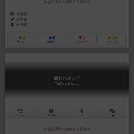
作品説明文の編集者を募集中
未登録
未登録
未登録
2
6
1
14
興味あり
経験あり
お気に入り
持ってる
雇われギルド
Yatoware Guild
3～4人
15～30分
ー
0件
作品説明文の編集者を募集中