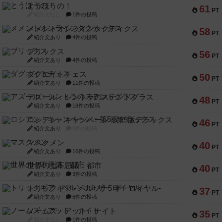
とうほうの！
61
PT
紹介文なし
1件の投稿
メメントオンラインタクティクス
58
PT
紹介文あり
4件の投稿
ブリックス
56
PT
紹介文あり
4件の投稿
ダグエイトチェス
50
PT
紹介文あり
11件の投稿
アズール：シントラのステンドグラス
48
PT
紹介文あり
18件の投稿
ロシアン・キャンペーン：第5版デラックス
46
PT
紹介文あり
0件の投稿
マスクメン
40
PT
紹介文あり
16件の投稿
世界の七不思議：都市
40
PT
紹介文あり
3件の投稿
トリックギア - ペルソナ5 ザ・ロイヤル-
37
PT
紹介文あり
6件の投稿
ノームズ・アット・ナイト
35
PT
紹介文なし
1件の投稿