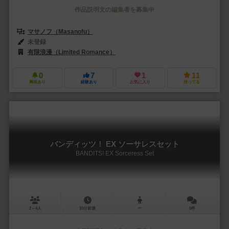
作品説明文の編集者を募集中
マサノフ（Masanofu）
未登録
有限浪漫（Limited Romance）
0
7
1
11
興味あり
経験あり
お気に入り
持ってる
バンディッツ！ EX ソーサレスセット
BANDITS! EX Sorceress Set
2～4人
10分前後
ー
0件