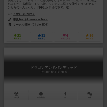
突然ですが、プレイヤーであるあなたはギャルゲーのヒロインに選ば
れました。 幼馴染、ドジっ娘、ツンデレ…様々な属性を持ったヒロイ
ンたちの一人となり、 日中はお日様の下で、運...
うずら（Uzura）
午後Tea（Afternoon Tea）
サークル3D6（Circle 3D6）
21
31
4
36
興味あり
経験あり
お気に入り
持ってる
ドラゴンアンドバンディッド
Dragon and Bandits
2～4人
25分前後
ー
0件