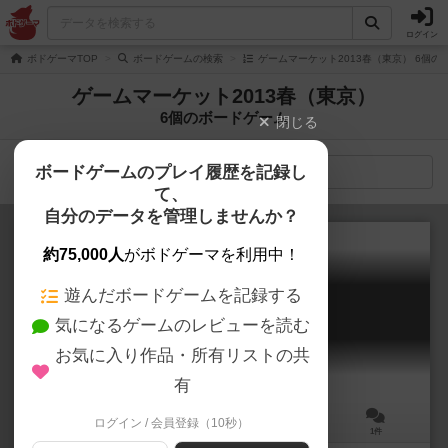
ログイン
ボドゲーマTOP
ボードゲームの検索
ゲームマーケット2013春（東京） 6個の
ゲームマーケット2013春（東京）
6個のボードゲーム
閉じる
ボードゲームのプレイ履歴を記録し
検索メニュー
て、
自分のデータを管理しませんか？
約75,000人
がボドゲーマを利用中！
遊んだボードゲームを記録する
メイガス
気になるゲームのレビューを読む
MAGUS
お気に入り作品・所有リストの共
有
ログイン / 会員登録（10秒）
3～5人
45分前後
10歳～
1件