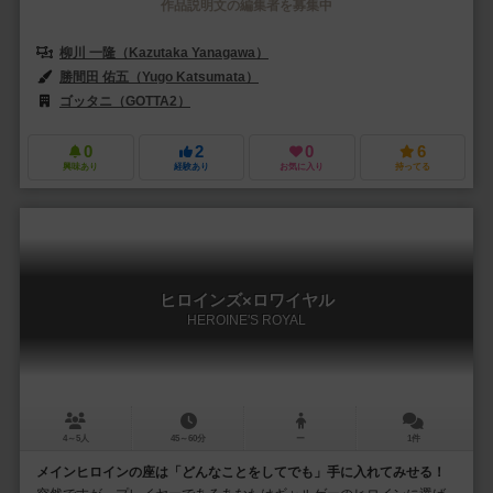
作品説明文の編集者を募集中
柳川 一隆（Kazutaka Yanagawa）
勝間田 佑五（Yugo Katsumata）
ゴッタニ（GOTTA2）
0
2
0
6
興味あり
経験あり
お気に入り
持ってる
ヒロインズ×ロワイヤル
HEROINE'S ROYAL
4～5人
45～60分
ー
1件
メインヒロインの座は「どんなことをしてでも」手に入れてみせる！