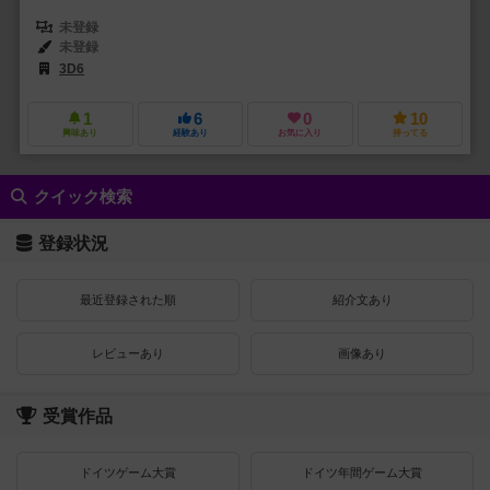
未登録
未登録
3D6
1
6
0
10
興味あり
経験あり
お気に入り
持ってる
クイック検索
登録状況
最近登録された順
紹介文あり
レビューあり
画像あり
受賞作品
ドイツゲーム大賞
ドイツ年間ゲーム大賞