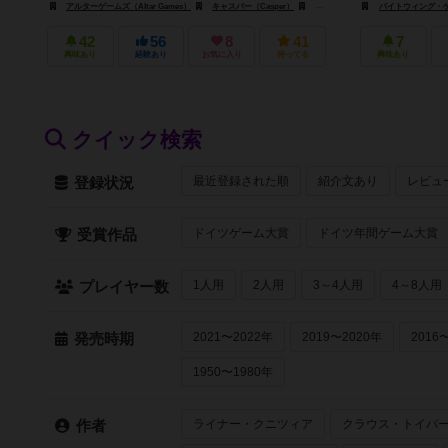
アルターゲームズ（Altar Games）
キャスパー（Casper）
ガリマール（Gallimard）
バイトウィング・ゲーム
42
56
8
41
7
興味あり
経験あり
お気に入り
持ってる
興味あり
クイック検索
最近登録された順
紹介文あり
レビュ
登録状況
ドイツゲーム大賞
ドイツ年間ゲーム大賞
受賞作品
1人用
2人用
3～4人用
4～8人用
プレイヤー数
2021〜2022年
2019〜2020年
2016
発売時期
1950〜1980年
ライナー・クニツィア
クラウス・トイバ
作者