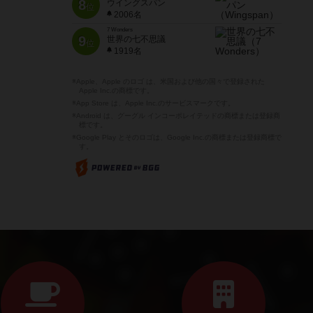
8
ウイングスパン
位
2006名
7 Wonders
9
世界の七不思議
位
1919名
※Apple、Apple のロゴ は、米国および他の国々で登録された
Apple Inc.の商標です。
※App Store は、Apple Inc.のサービスマークです。
※Android は、グーグル インコーポレイテッドの商標または登録商
標です。
※Google Play とそのロゴは、Google Inc.の商標または登録商標で
す。