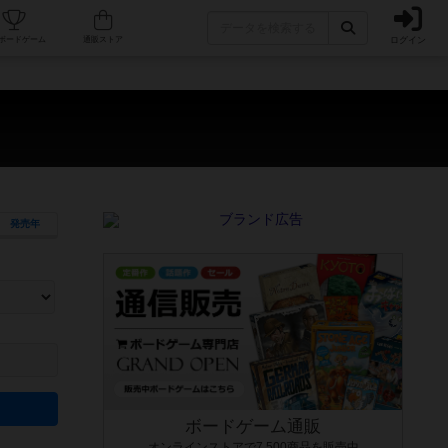
ログイン
カフェ/店舗
人気ボードゲーム
通販ストア
）
発売年
ます。マニュアルを読む時間や参加者へのルール説明時間は含まれていないため、初めて遊
できるよう、中世ファンタジー・クッキング・海賊同士の対決など、ゲームコンセプトを絞
にボードゲームに慣れている方向けの絞込機能です。例えば「ダイスロール」はランダム値
ボードゲーム通販
オンラインストアで7,500商品を販売中