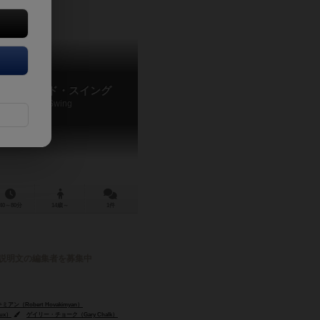
フル・アンド・スイング
Shuffle and Swing
40～80分
14歳～
1件
説明文の編集者を募集中
ン（Robert Hovakimyan）
oux）
ゲイリー・チョーク（Gary Chalk）