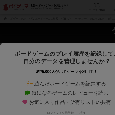
世界のボードゲームを楽しもう！
ボードゲーム専門の総合情報サイト
データベース
検
ボドゲーマTOP
ボードゲームの検索
ゲイリー チョーク（Gary Chalk） 2
ボードゲームのプレイ履歴を記録して
さくさく表示
じっくり表示
自分のデータを管理しませんか？
商品名、商品説明文、デザイナー名、テーマ名、メカニクス名を対象にフリー
ゲームデザイナー名を指定して
フリーワード
ゲームデザイナー
約75,000人
がボドゲーマを利用中！
遊んだボードゲームを記録する
対象年齢を指定します。
世界観や登場人
対象年齢
テーマ/フレー
気になるゲームのレビューを読む
お気に入り作品・所有リストの共有
ログイン / 会員登録（10秒）