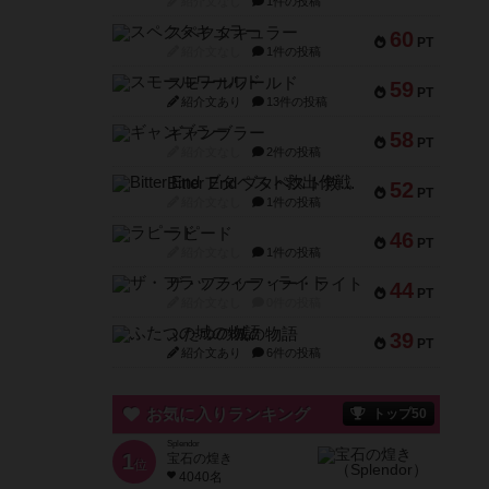
紹介文なし
1件の投稿
スペクタキュラー
60
PT
紹介文なし
1件の投稿
スモールワールド
59
PT
紹介文あり
13件の投稿
ギャンブラー
58
PT
紹介文なし
2件の投稿
Bitter End ブタペスト救出作戦
52
PT
紹介文なし
1件の投稿
ラピード
46
PT
紹介文なし
1件の投稿
ザ・フラッフィー・ライト
44
PT
紹介文なし
0件の投稿
ふたつの城の物語
39
PT
紹介文あり
6件の投稿
お気に入りランキング
トップ50
Splendor
1
宝石の煌き
位
4040名