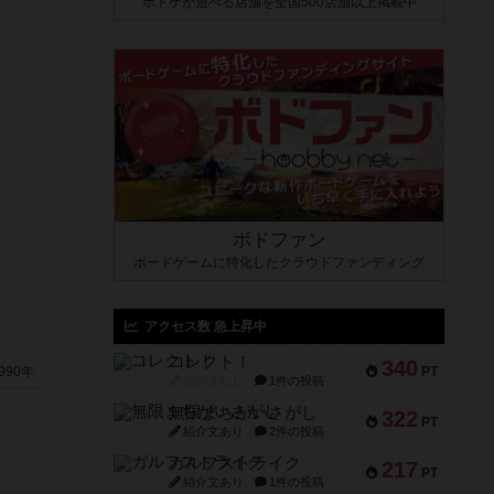
ボドゲが遊べる店舗を全国500店舗以上掲載中
ボドファン
ボードゲームに特化したクラウドファンディング
アクセス数 急上昇中
コレクト！
340
PT
990年
紹介文なし
1件の投稿
無限まちがいさがし
322
PT
紹介文あり
2件の投稿
ガルフストライク
217
PT
紹介文あり
1件の投稿