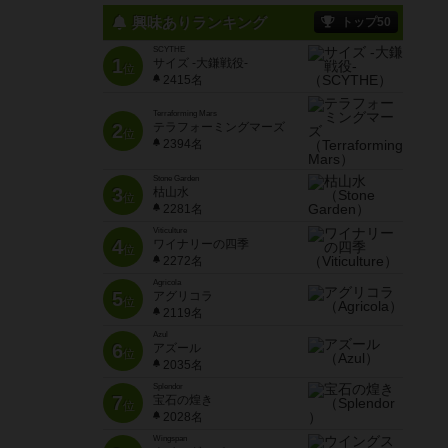
興味ありランキング
トップ50
SCYTHE
1
サイズ -大鎌戦役-
位
2415名
Terraforming Mars
2
テラフォーミングマーズ
位
2394名
Stone Garden
3
枯山水
位
2281名
Viticulture
4
ワイナリーの四季
位
2272名
Agricola
5
アグリコラ
位
2119名
Azul
6
アズール
位
2035名
Splendor
7
宝石の煌き
位
2028名
Wingspan