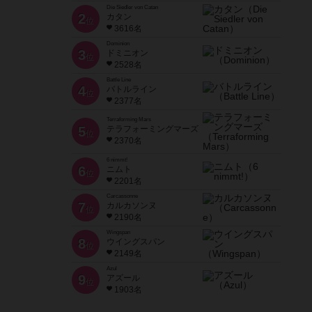
Die Siedler von Catan
2
カタン
位
3616名
Dominion
3
ドミニオン
位
2528名
Battle Line
4
バトルライン
位
2377名
Terraforming Mars
5
テラフォーミングマーズ
位
2370名
6 nimmt!
6
ニムト
位
2201名
Carcassonne
7
カルカソンヌ
位
2190名
Wingspan
8
ウイングスパン
位
2149名
Azul
9
アズール
位
1903名