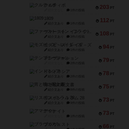
クルティボ
203
PT
紹介文なし
1件の投稿
1809
112
PT
紹介文あり
1件の投稿
ファースト・イン・フライト
108
PT
紹介文あり
3件の投稿
モズビ－ズ・レイダ－ズ
94
PT
紹介文あり
1件の投稿
テンプテーション
79
PT
紹介文なし
2件の投稿
インドネシア
78
PT
紹介文あり
2件の投稿
宵と暁の呪文書
75
PT
紹介文あり
8件の投稿
リスボン・トラム 28
73
PT
紹介文あり
9件の投稿
アマナイト
73
PT
紹介文なし
1件の投稿
ブラヴェスト
66
PT