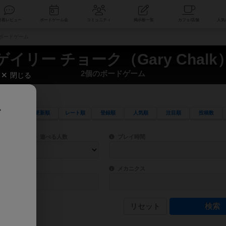
索
新着レビュー
ボードゲーム会
コミュニティ
掲示板一覧
個のボードゲーム
ゲイリー チョーク（Gary Chalk
2個のボードゲーム
閉じる
、
更新順
レート順
登録順
人気順
注目順
投稿数
ワード検索ができます。
検索できます。
プレイ対象人数に含まれるボードゲームを指定します。
目安となる所要時間を指定することができ
遊べる人数
プレイ時間
物などモチーフ・ストーリーを指定することができます。直感的にゲームシステムを理解
ゲーム性を構成するコアシステムです。主
バー
メカニクス
リセット