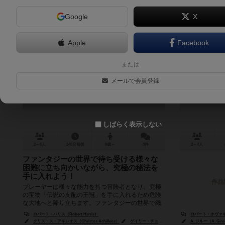
Google
X
Apple
Facebook
タリスマン
シャッ
または
Talisman
メールで会員登録
しばらく表示しない
2～6人
240分前後
9歳～
3件
2～4人
ファンタジーの世界で待ち受ける様々な
困難に立ち向かいながら、究極の秘法を
手に入れよう！
作品
プレーヤーは様々な能力を持つ冒険者となり、究極
の宝物「伝説の支配の王冠」を手に入れるため危険
な大地へと降り立ちます。ファンタジーの世界で織
りなす様々な困難や試練を乗り越えなが...
ロバート・ハリス（Robert Harris）
ロバート・ホヴァキミア
クリストス・アキレオス（Christos Achilleos）
ゲイリー・チョーク（Gary Chalk）
A. ジルー（A. Gir