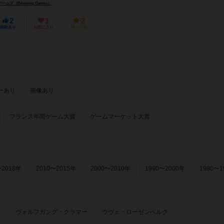
ズ（Bitewing Games）
2
1
2
経験あり
お気に入り
持ってる
ーあり
画像あり
フランス年間ゲーム大賞
ゲームマーケット大賞
〜2018年
2010〜2015年
2000〜2010年
1990〜2000年
1980〜1
ー
ヴォルフガング・クラマー
ウヴェ・ローゼンベルク