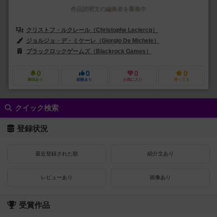
作品説明文の編集者を募集中
クリストフ・ルクレール（Christophe Leclercq）
アラン・オリエ（Ala
ジョルジョ・デ・ミケーレ（Giorgio De Michele）
トニー・ロション（
ブラックロックゲームズ（Blackrock Games）
ゲーム・マスターBV（T
0
0
0
0
興味あり
経験あり
お気に入り
持ってる
クイック検索
登録状況
最近登録された順
紹介文あり
レビューあり
画像あり
受賞作品