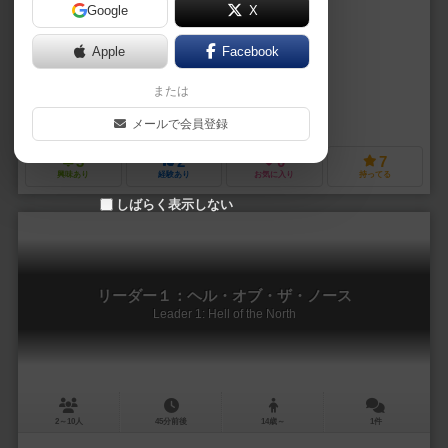
Google
X
作品説明文の編集者を募集中
Apple
Facebook
クリストフ・ルクレール（Christophe Leclercq）
アラン・オリエ（Ala
または
トニー・ロション（Tony Rochon）
ゲノス ゲームズ（Ghenos Games）
リオ グランデ ゲームス（Rio Gr
メールで会員登録
3
2
0
7
興味あり
経験あり
お気に入り
持ってる
しばらく表示しない
リーダー１：ヘル・オブ・ザ・ノース
Leader 1: Hell of the North
2～10人
45分前後
14歳～
1件