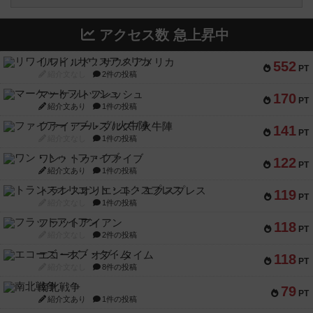
アクセス数 急上昇中
リワイルド：サウスアメリカ
552
PT
紹介文なし
2件の投稿
マーケットフレッシュ
170
PT
紹介文あり
1件の投稿
ファイアー・ブルズ / 火牛陣
141
PT
紹介文なし
1件の投稿
ワン・トゥ・ファイブ
122
PT
紹介文あり
1件の投稿
トランスオリエント・エクスプレス
119
PT
紹介文なし
1件の投稿
フラットアイアン
118
PT
紹介文なし
2件の投稿
エコーズ・オブ・タイム
118
PT
紹介文なし
8件の投稿
南北戦争
79
PT
紹介文あり
1件の投稿