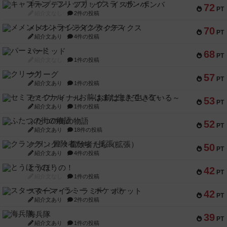
キャプテン・フリップ：イスラ・ボンバ
72
PT
紹介文なし
2件の投稿
メメントオンラインタクティクス
70
PT
紹介文あり
4件の投稿
パーミッド
68
PT
紹介文なし
1件の投稿
クリーグ
57
PT
紹介文あり
1件の投稿
セミファイナル ～お前はまだ生きている～
53
PT
紹介文あり
1件の投稿
ふたつの街の物語
52
PT
紹介文あり
18件の投稿
クランク! ：冒険者たち（拡張）
50
PT
紹介文あり
4件の投稿
とうほうの！
42
PT
紹介文なし
1件の投稿
スターマイン・ラミー ポケット
42
PT
紹介文あり
2件の投稿
海兵隊
39
PT
紹介文あり
1件の投稿