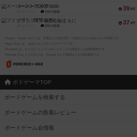
スーパーストア3000
39
PT
紹介文なし
1件の投稿
フリップ７：復讐心とともに
37
PT
紹介文なし
2件の投稿
※Apple、Apple のロゴ は、米国および他の国々で登録されたApple Inc.の商標です。
※App Store は、Apple Inc.のサービスマークです。
※Android は、グーグル インコーポレイテッドの商標または登録商標です。
※Google Play とそのロゴは、Google Inc.の商標または登録商標です。
ボドゲーマTOP
ボードゲームを検索する
ボードゲームの新着レビュー
ボードゲーム会情報