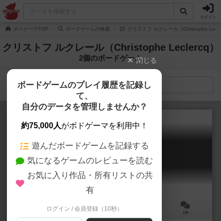
ログイン
ボドゲーマTOP
ボードゲームの検索
クリストフ ルクレール（Christophe Lec
クリストフ ルクレール（Christophe Leclercq）
2個のボードゲーム
閉じる
ボードゲームのプレイ履歴を記録し
検索メニュー
て、
自分のデータを管理しませんか？
約75,000人
がボドゲーマを利用中！
遊んだボードゲームを記録する
ジロ・デ・イタリア
気になるゲームのレビューを読む
Giro d'Italia: The Game
お気に入り作品・所有リストの共
有
ログイン / 会員登録（10秒）
2～10人
45～120分
14歳～
1件