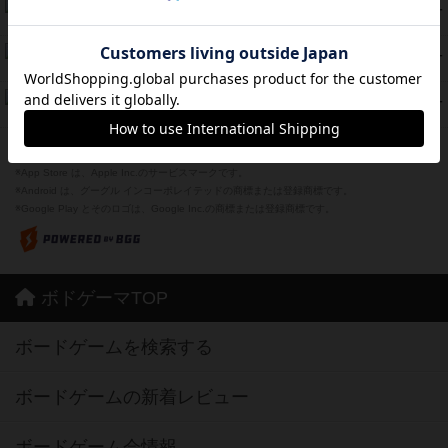
海兵隊
45
PT
紹介文あり
1件の投稿
Bitter End ブタペスト救出作戦
45
PT
紹介文なし
1件の投稿
ドコジャン
42
PT
紹介文あり
10件の投稿
※Apple、Apple のロゴ は、米国および他の国々で登録されたApple Inc.の商標です。
※App Store は、Apple Inc.のサービスマークです。
※Android は、グーグル インコーポレイテッドの商標または登録商標です。
※Google Play とそのロゴは、Google Inc.の商標または登録商標です。
ボドゲーマTOP
ボードゲームを検索する
ボードゲームの新着レビュー
ボードゲーム会情報