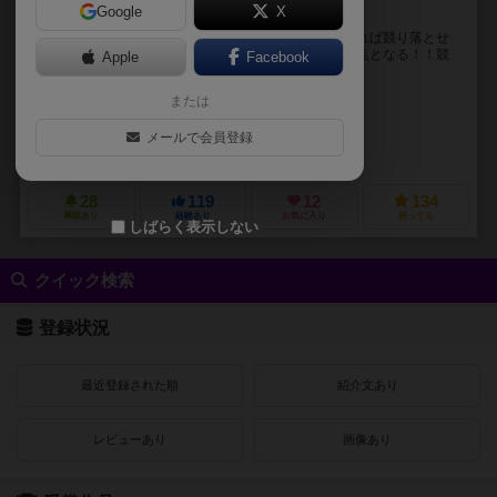
Google
X
引き上げられた宝物を競り落とせ❗代価はパワーなり。
クトゥルーモチーフの競りゲーム！！高い値付けをすれば競り落とせ
るが、競り落とせば使ったパワーはそのままマイナス点となる！！競
Apple
Facebook
り落とせなくてもマイナス1点！！ 宝物を競り合い、...
または
ララシス（rerasiu）
ガンジー（Gun_zi）
メールで会員登録
バカファイア・パーティ（BakaFire Party）
ミニマル・ゲームズ（min
28
119
12
134
興味あり
経験あり
お気に入り
持ってる
しばらく表示しない
クイック検索
登録状況
最近登録された順
紹介文あり
レビューあり
画像あり