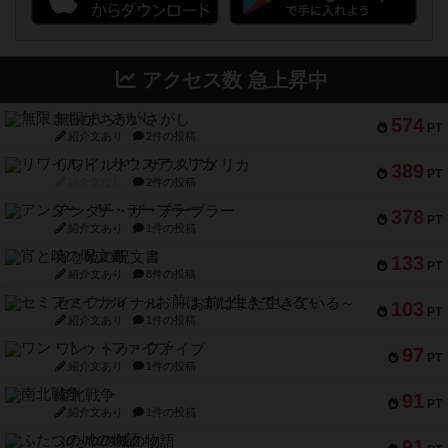
アクセス数 急上昇中
無限まちがいさがし
574
PT
紹介文あり
2件の投稿
リワイルド：サウスアメリカ
389
PT
紹介文なし
2件の投稿
アンダー・ザ・テーブラー
378
PT
紹介文あり
1件の投稿
宵と暁の呪文書
133
PT
紹介文あり
8件の投稿
セミファイナル ～お前はまだ生きている～
103
PT
紹介文あり
1件の投稿
ワン・トゥ・ファイブ
97
PT
紹介文あり
1件の投稿
南北戦争
91
PT
紹介文あり
1件の投稿
ふたつの城の物語
91