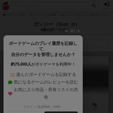
ログイン
ボドゲーマTOP
ボードゲームの検索
ガンジー（Gun_zi） 1個のボードゲーム
ガンジー（Gun_zi）
1個のボードゲーム
閉じる
ボードゲームのプレイ履歴を記録し
検索メニュー
て、
自分のデータを管理しませんか？
約75,000人
がボドゲーマを利用中！
遊んだボードゲームを記録する
フラムルルイエ
気になるゲームのレビューを読む
Fram R'lyeh
5.9
お気に入り作品・所有リストの共
有
ログイン / 会員登録（10秒）
3～5人
15～20分
12歳～
2件