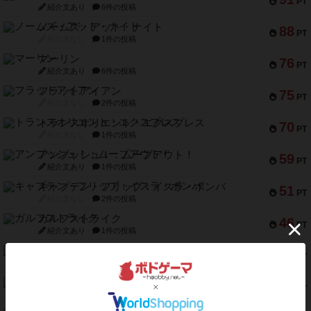
PT
紹介文あり
6件の投稿
ノームズ・アット・ナイト
88
PT
紹介文なし
1件の投稿
マーリン
76
PT
紹介文あり
6件の投稿
フラットアイアン
75
PT
紹介文なし
2件の投稿
トランスオリエント・エクスプレス
70
PT
紹介文なし
1件の投稿
アンブッシュ！：ムーブアウト！
59
PT
紹介文あり
1件の投稿
キャプテン・フリップ：イスラ・ボンバ
51
PT
紹介文なし
2件の投稿
ガルフストライク
46
PT
紹介文あり
1件の投稿
エコーズ・オブ・タイム
45
PT
紹介文なし
8件の投稿
スカルキング
45
PT
紹介文あり
12件の投稿