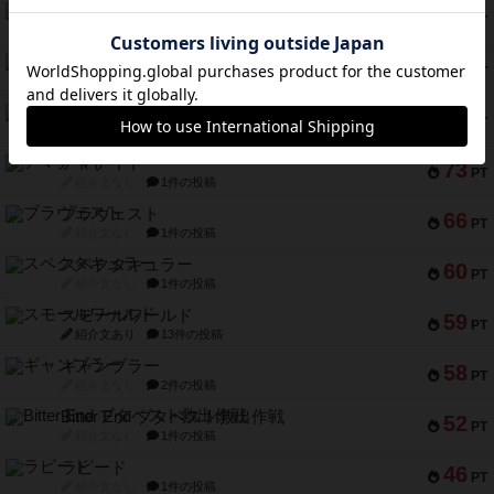
インドネシア
78
PT
紹介文あり
2件の投稿
宵と暁の呪文書
75
PT
紹介文あり
8件の投稿
リスボン・トラム 28
73
PT
紹介文あり
9件の投稿
アマナイト
73
PT
紹介文なし
1件の投稿
ブラヴェスト
66
PT
紹介文なし
1件の投稿
スペクタキュラー
60
PT
紹介文なし
1件の投稿
スモールワールド
59
PT
紹介文あり
13件の投稿
ギャンブラー
58
PT
紹介文なし
2件の投稿
Bitter End ブタペスト救出作戦
52
PT
紹介文なし
1件の投稿
ラピード
46
PT
紹介文なし
1件の投稿