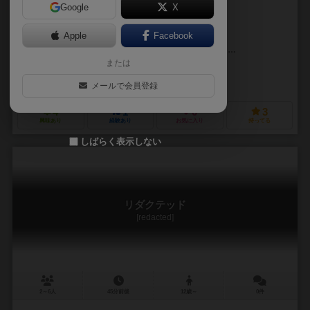
Google
X
作品説明文の編集者を募集中
Apple
Facebook
カタリン・ニマーフロフ（Katalin Nimmerfroh）
デヴィッド・タージ（D
または
サミー・ラークソ（Sami Laakso）
クワンチャイ・モリヤ（Kwanchai
クラウドアイランド（Cloud Island）
コロナゲーム（Korona Game
メールで会員登録
4
1
0
3
興味あり
経験あり
お気に入り
持ってる
しばらく表示しない
リダクテッド
[redacted]
2～6人
45分前後
12歳～
0件