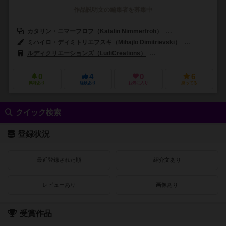
作品説明文の編集者を募集中
カタリン・ニマーフロフ（Katalin Nimmerfroh）
デヴィッド・タージ（D
ミハイロ・ディミトリエフスキ（Mihajlo Dimitrievski）
カタリン・ニン
ルディクリエーションズ（LudiCreations）
パスポートゲームスタジオ（Pa
0
4
0
6
興味あり
経験あり
お気に入り
持ってる
クイック検索
登録状況
最近登録された順
紹介文あり
レビューあり
画像あり
受賞作品