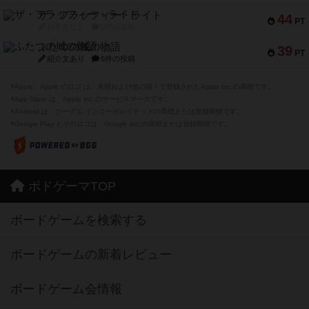
ザ・フラッフィー・ライト
44
PT
紹介文なし
0件の投稿
ふたつの城の物語
39
PT
紹介文あり
6件の投稿
※Apple、Apple のロゴ は、米国および他の国々で登録されたApple Inc.の商標です。
※App Store は、Apple Inc.のサービスマークです。
※Android は、グーグル インコーポレイテッドの商標または登録商標です。
※Google Play とそのロゴは、Google Inc.の商標または登録商標です。
ボドゲーマTOP
ボードゲームを検索する
ボードゲームの新着レビュー
ボードゲーム会情報