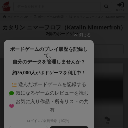
ログイン
ボドゲーマTOP
ボードゲームの検索
カタリン ニマーフロフ（Katalin Nimmer
カタリン ニマーフロフ（Katalin Nimmerfroh）
2個のボードゲーム
閉じる
ボードゲームのプレイ履歴を記録し
検索メニュー
て、
自分のデータを管理しませんか？
約75,000人
がボドゲーマを利用中！
遊んだボードゲームを記録する
怒りの日々：ブダペスト1956
気になるゲームのレビューを読む
Days of Ire: Budapest 1956
お気に入り作品・所有リストの共
有
ログイン / 会員登録（10秒）
1～4人
60～90分
10歳～
0件