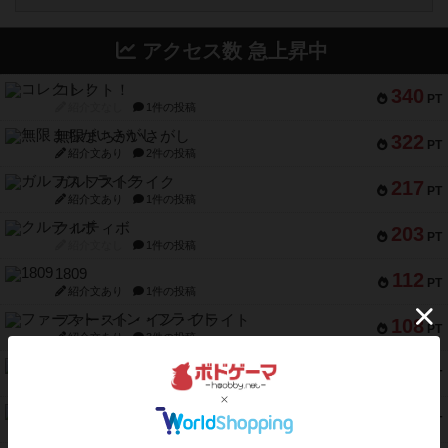
アクセス数 急上昇中
コレクト！
340
PT
紹介文なし
1件の投稿
無限まちがいさがし
322
PT
紹介文あり
2件の投稿
ガルフストライク
217
PT
紹介文あり
1件の投稿
クルティボ
203
PT
紹介文なし
1件の投稿
1809
112
PT
紹介文あり
1件の投稿
ファースト・イン・フライト
108
PT
紹介文あり
3件の投稿
モズビ－ズ・レイダ－ズ
94
PT
紹介文あり
1件の投稿
テンプテーション
79
PT
紹介文なし
2件の投稿