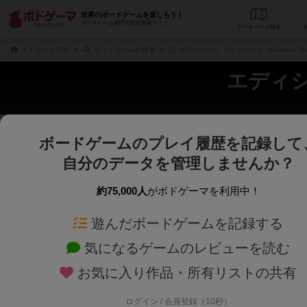
世界のボードゲームを楽しもう！
ボードゲーム専門の総合情報サイト
データベース
検
ボドゲーマTOP
ボードゲームの検索
エディション フィリバート（Editions Phi
エディショ
ボードゲームのプレイ履歴を記録して
さくさく表示
じっくり表示
自分のデータを管理しませんか？
商品名、商品説明文、デザイナー名、テーマ名、メカニクス名を対象にフリー
ゲームデザイナー名を指定して
フリーワード
ゲームデザイナー
約75,000人
がボドゲーマを利用中！
遊んだボードゲームを記録する
対象年齢を指定します。
世界観や登場人
対象年齢
テーマ/フレー
気になるゲームのレビューを読む
お気に入り作品・所有リストの共有
ログイン / 会員登録（10秒）