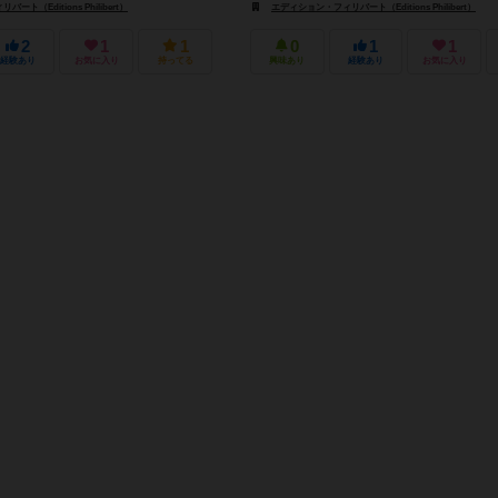
ト（Editions Philibert）
ジェム・クラブ・キフト（Gém Klub Kft.）
エディション・フィリバート（Editions Philibert）
2
1
1
0
1
1
経験あり
お気に入り
持ってる
興味あり
経験あり
お気に入り