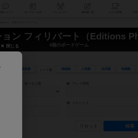
索
新着レビュー
ボードゲーム会
コミュニティ
掲示板一覧
libert） 4個のボードゲーム
ン フィリバート（Editions Phil
4個のボードゲーム
閉じる
、
更新順
登録順
人気順
注目順
投稿数
レート順
ワード検索ができます。
検索できます。
プレイ対象人数に含まれるボードゲームを指定します。
目安となる所要時間を指定することができ
遊べる人数
プレイ時間
物などモチーフ・ストーリーを指定することができます。直感的にゲームシステムを理解
ゲーム性を構成するコアシステムです。主
バー
メカニクス
リセット