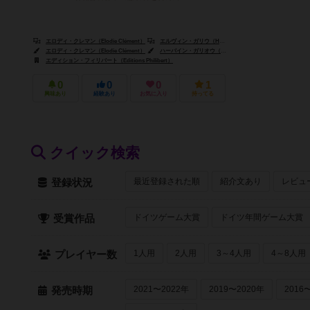
エロディ・クレマン（Elodie Clément）
エルヴィン・ガリウ（Hervine Galliou）
セオ・リヴィエー
エロディ・クレマン（Elodie Clément）
ハーバイン・ガリオウ（Hervine Galliou）
テオ・リヴィエ
エディション・フィリバート（Editions Philibert）
0
0
0
1
興味あり
経験あり
お気に入り
持ってる
クイック検索
最近登録された順
紹介文あり
レビュ
登録状況
ドイツゲーム大賞
ドイツ年間ゲーム大賞
受賞作品
1人用
2人用
3～4人用
4～8人用
プレイヤー数
2021〜2022年
2019〜2020年
2016
発売時期