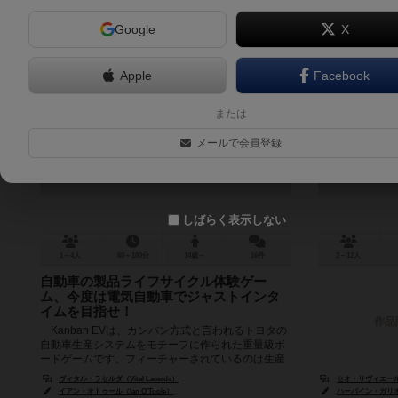
Google
X
Apple
Facebook
カンバンEV
または
Kanban EV
メールで会員登録
7.2
しばらく表示しない
1～4人
60～180分
14歳～
16件
2～12人
自動車の製品ライフサイクル体験ゲー
ム、今度は電気自動車でジャストインタ
イムを目指せ！
作品
Kanban EVは、カンバン方式と言われるトヨタの
自動車生産システムをモチーフに作られた重量級ボ
ードゲームです。フィーチャーされているのは生産
システムではありますが、プレ...
ヴィタル・ラセルダ（Vital Lacerda）
セオ・リヴィエール（T
イアン・オトゥール（Ian O'Toole）
ハーバイン・ガリオウ（H