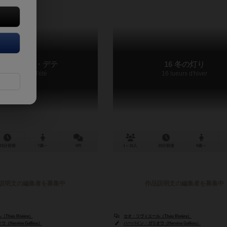
62 ソレイユ・デテ
16 冬の灯り
62 Soleils d'été
16 lueurs d'hiver
15分前後
7歳～
0件
1～10人
20分前後
8歳～
説明文の編集者を募集中
作品説明文の編集者を募集中
héo Rivière）
セオ・リヴィエール（Théo Rivière）
ervine Galliou）
ハーバイン・ガリオウ（Hervine Galliou）