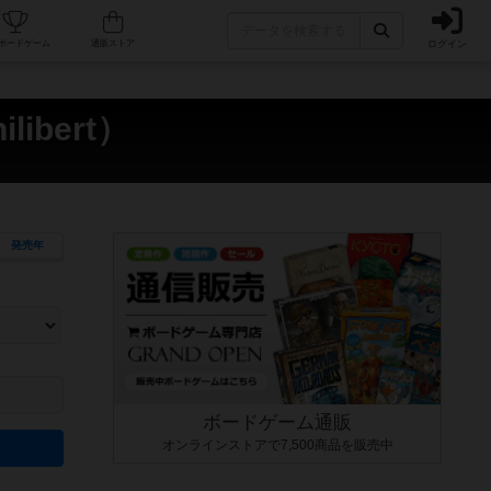
ログイン
カフェ/店舗
人気ボードゲーム
通販ストア
ibert）
発売年
ます。マニュアルを読む時間や参加者へのルール説明時間は含まれていないため、初めて遊
できるよう、中世ファンタジー・クッキング・海賊同士の対決など、ゲームコンセプトを絞
にボードゲームに慣れている方向けの絞込機能です。例えば「ダイスロール」はランダム値
ボードゲーム通販
オンラインストアで7,500商品を販売中