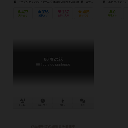
イーグル-グリフォン・ゲームズ（Eagle-Gryphon Games）
エディション・フィリバート（Editions Philibert）
エディション・フィリバー
477
376
137
405
0
興味あり
経験あり
お気に入り
持ってる
興味あり
66 春の花
66 fleurs de printemps
2～4人
30～60分
6歳～
0件
作品説明文の編集者を募集中