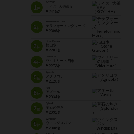
SCYTHE
1
サイズ -大鎌戦役-
位
2415名
Terraforming Mars
2
テラフォーミングマーズ
位
2396名
Stone Garden
3
枯山水
位
2281名
Viticulture
4
ワイナリーの四季
位
2272名
Agricola
5
アグリコラ
位
2120名
Azul
6
アズール
位
2034名
Splendor
7
宝石の煌き
位
2031名
Wingspan
8
ウイングスパン
位
2006名