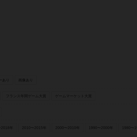
ル（Théo Rivière）
ール（Théo Rivière）
ーあり
画像あり
フランス年間ゲーム大賞
ゲームマーケット大賞
〜2018年
2010〜2015年
2000〜2010年
1990〜2000年
1980〜1