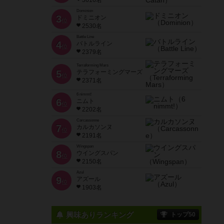
3616名
Dominion
3
ドミニオン
位
2530名
Battle Line
4
バトルライン
位
2379名
Terraforming Mars
5
テラフォーミングマーズ
位
2371名
6 nimmt!
6
ニムト
位
2202名
Carcassonne
7
カルカソンヌ
位
2191名
Wingspan
8
ウイングスパン
位
2150名
Azul
9
アズール
位
1903名
興味ありランキング
トップ50