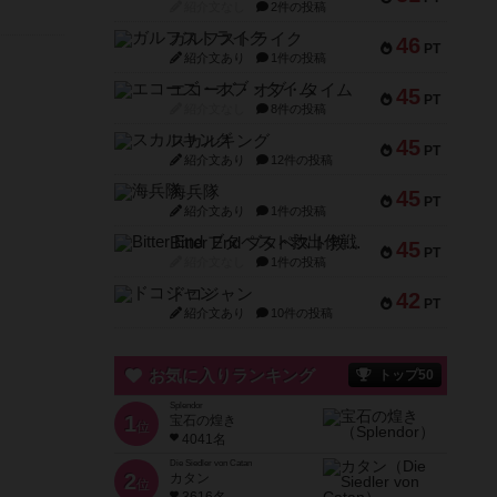
紹介文なし
2件の投稿
ガルフストライク
46
PT
紹介文あり
1件の投稿
エコーズ・オブ・タイム
45
PT
紹介文なし
8件の投稿
スカルキング
45
PT
紹介文あり
12件の投稿
海兵隊
45
PT
紹介文あり
1件の投稿
Bitter End ブタペスト救出作戦
45
PT
紹介文なし
1件の投稿
ドコジャン
42
PT
紹介文あり
10件の投稿
お気に入りランキング
トップ50
Splendor
1
宝石の煌き
位
4041名
Die Siedler von Catan
2
カタン
位