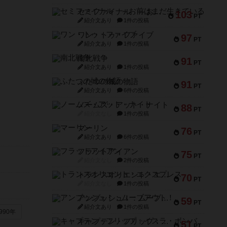
セミファイナル ～お前はまだ生きている～
103
PT
紹介文あり
1件の投稿
ワン・トゥ・ファイブ
97
PT
紹介文あり
1件の投稿
南北戦争
91
PT
紹介文あり
1件の投稿
ふたつの城の物語
91
PT
紹介文あり
6件の投稿
ノームズ・アット・ナイト
88
PT
紹介文なし
1件の投稿
マーリン
76
PT
紹介文あり
6件の投稿
フラットアイアン
75
PT
紹介文なし
2件の投稿
トランスオリエント・エクスプレス
70
PT
紹介文なし
1件の投稿
アンブッシュ！：ムーブアウト！
59
PT
紹介文あり
1件の投稿
990年
キャプテン・フリップ：イスラ・ボンバ
51
PT