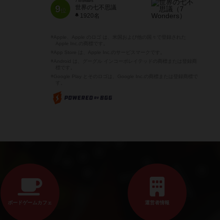
7 Wonders
9
世界の七不思議
位
1920名
※Apple、Apple のロゴ は、米国および他の国々で登録された
Apple Inc.の商標です。
※App Store は、Apple Inc.のサービスマークです。
※Android は、グーグル インコーポレイテッドの商標または登録商
標です。
※Google Play とそのロゴは、Google Inc.の商標または登録商標で
す。
ボードゲームカフェ
運営者情報