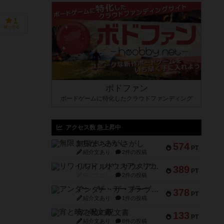
1
持ってる
ボドファン
ボードゲームに特化したクラウドファンディング
アクセス数 急上昇中
無限まちがいさがし
574
PT
紹介文あり
2件の投稿
リワイルド：サウスアメリカ
389
PT
紹介文なし
2件の投稿
アンダー・ザ・テーブラー
378
PT
紹介文あり
1件の投稿
宵と暁の呪文書
133
PT
紹介文あり
8件の投稿