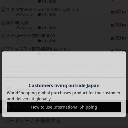
紹介文なし
1件の投稿
スターマイン・ラミー ポケット
42
PT
紹介文あり
2件の投稿
海兵隊
39
PT
紹介文あり
1件の投稿
スーパーストア3000
39
PT
紹介文なし
1件の投稿
フリップ７：復讐心とともに
37
PT
紹介文なし
2件の投稿
※Apple、Apple のロゴ は、米国および他の国々で登録されたApple Inc.の商標です。
※App Store は、Apple Inc.のサービスマークです。
※Android は、グーグル インコーポレイテッドの商標または登録商標です。
※Google Play とそのロゴは、Google Inc.の商標または登録商標です。
ボドゲーマTOP
ボードゲームを検索する