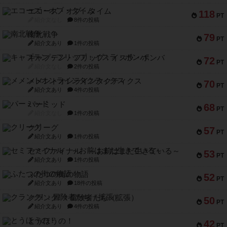
エコーズ・オブ・タイム
118
PT
紹介文なし
8件の投稿
南北戦争
79
PT
紹介文あり
1件の投稿
キャプテン・フリップ：イスラ・ボンバ
72
PT
紹介文なし
2件の投稿
メメントオンラインタクティクス
70
PT
紹介文あり
4件の投稿
パーミッド
68
PT
紹介文なし
1件の投稿
クリーグ
57
PT
紹介文あり
1件の投稿
セミファイナル ～お前はまだ生きている～
53
PT
紹介文あり
1件の投稿
ふたつの街の物語
52
PT
紹介文あり
18件の投稿
クランク! ：冒険者たち（拡張）
50
PT
紹介文あり
4件の投稿
とうほうの！
42
PT