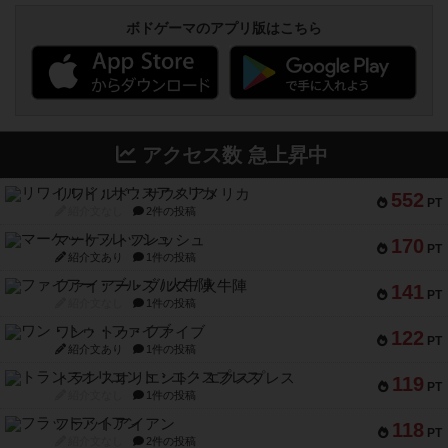
ボドゲーマのアプリ版はこちら
アクセス数 急上昇中
リワイルド：サウスアメリカ
552
PT
紹介文なし
2件の投稿
マーケットフレッシュ
170
PT
紹介文あり
1件の投稿
ファイアー・ブルズ / 火牛陣
141
PT
紹介文なし
1件の投稿
ワン・トゥ・ファイブ
122
PT
紹介文あり
1件の投稿
トランスオリエント・エクスプレス
119
PT
紹介文なし
1件の投稿
フラットアイアン
118
PT
紹介文なし
2件の投稿