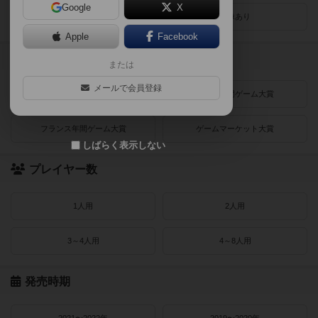
Google
X
レビューあり
画像あり
Apple
Facebook
受賞作品
または
メールで会員登録
ドイツゲーム大賞
ドイツ年間ゲーム大賞
フランス年間ゲーム大賞
ゲームマーケット大賞
しばらく表示しない
プレイヤー数
1人用
2人用
3～4人用
4～8人用
発売時期