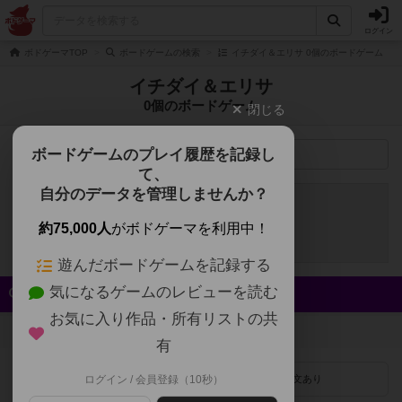
ログイン
ボドゲーマTOP
ボードゲームの検索
イチダイ＆エリサ 0個のボードゲーム
イチダイ＆エリサ
0個のボードゲーム
閉じる
ボードゲームのプレイ履歴を記録し
検索メニュー
て、
自分のデータを管理しませんか？
申し訳ございません。
該当するボードゲームが
約75,000人
がボドゲーマを利用中！
登録されていませんでした。
遊んだボードゲームを記録する
気になるゲームのレビューを読む
クイック検索
お気に入り作品・所有リストの共
登録状況
有
最近登録された順
ログイン / 会員登録（10秒）
紹介文あり