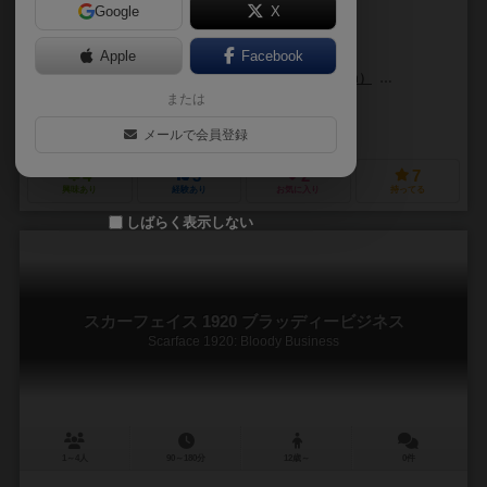
Google
X
作品説明文の編集者を募集中
Apple
Facebook
トニ・セラデサンフェルム（Toni Serradesanferm）
ダニエル・サイモ
または
アントニオ・スタパーツ（Antonio Stappaerts）
レゼンゲームズ（Redzen Games）
グリムスピア（Grimspire）
メールで会員登録
4
3
2
7
興味あり
経験あり
お気に入り
持ってる
しばらく表示しない
スカーフェイス 1920 ブラッディービジネス
Scarface 1920: Bloody Business
1～4人
90～180分
12歳～
0件