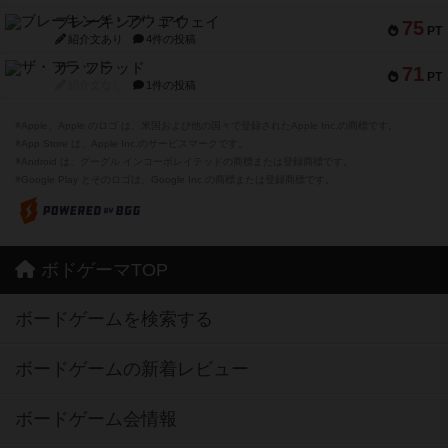
ブレーキング・アウェイ
75
PT
紹介文あり
4件の投稿
ザ・フラッド
71
PT
紹介文なし
1件の投稿
※Apple、Apple のロゴ は、米国および他の国々で登録されたApple Inc.の商標です。
※App Store は、Apple Inc.のサービスマークです。
※Android は、グーグル インコーポレイテッドの商標または登録商標です。
※Google Play とそのロゴは、Google Inc.の商標または登録商標です。
ボドゲーマTOP
ボードゲームを検索する
ボードゲームの新着レビュー
ボードゲーム会情報