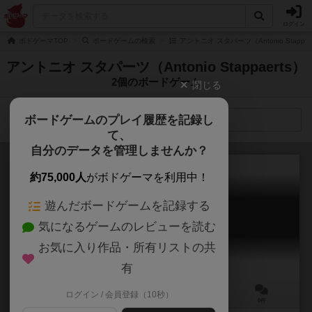
ログイン
ボドゲーマTOP
ボードゲームの検索
アントニオ スタパーツ（Antonio Stapp
アントニオ スタパーツ（Antonio Stappaerts）
2個のボードゲーム
閉じる
ボードゲームのプレイ履歴を記録し
検索メニュー
て、
自分のデータを管理しませんか？
約75,000人
がボドゲーマを利用中！
遊んだボードゲームを記録する
スカーフェイス 1920
気になるゲームのレビューを読む
Scarface 1920
お気に入り作品・所有リストの共
有
ログイン / 会員登録（10秒）
1～4人
90～150分
14歳～
0件