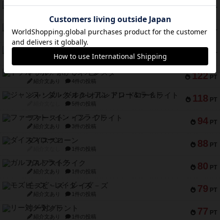
ギョッと
154
PT
紹介文あり
1件の投稿
クルティボ
152
PT
紹介文なし
1件の投稿
ブラヴェスト
140
PT
紹介文なし
1件の投稿
ドブル：ポケットモンスター
122
PT
紹介文あり
4件の投稿
ジャンヌ・ダルク-オルレアン ドロー＆ライト
118
PT
紹介文なし
5件の投稿
ファースト・イン・フライト
94
PT
紹介文あり
3件の投稿
ダイススローン
88
PT
紹介文なし
1件の投稿
ガルフストライク
80
PT
紹介文あり
1件の投稿
モズビ－ズ・レイダ－ズ
79
PT
紹介文あり
1件の投稿
リー対グラント
77
PT
紹介文あり
1件の投稿