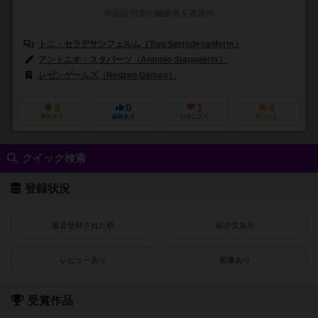
作品説明文の編集者を募集中
トニ・セラデサンフェルム（Toni Serradesanferm）
アントニオ・スタパーツ（Antonio Stappaerts）
レゼンゲームズ（Redzen Games）
3
0
1
4
興味あり
経験あり
お気に入り
持ってる
クイック検索
登録状況
最近登録された順
紹介文あり
レビューあり
画像あり
受賞作品