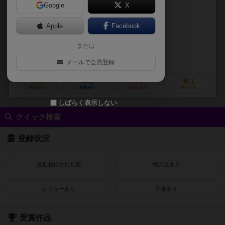
Google
X
作品説明文の編集者を募集中
Apple
Facebook
アイラ・フェイ（Ira Fay）
コーディ・ミラー（Cody Miller）
または
コーディ・ミラー（Cody Miller）
アンディ・モンクス（Andy Mon
ファーオフゲームズ（Far Off Games）
ラブカ・ゲームズ（Lavka 
メールで会員登録
0
0
0
1
興味あり
経験あり
お気に入り
持ってる
しばらく表示しない
クイック検索
登録状況
最近登録された順
紹介文あり
レビューあり
画像あり
受賞作品