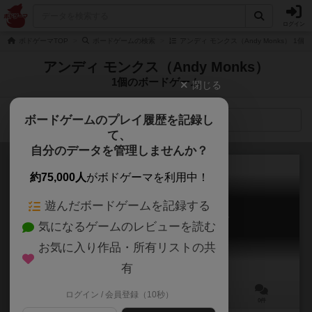
ログイン
ボドゲーマTOP
ボードゲームの検索
アンディ モンクス（Andy Monks） 1
アンディ モンクス（Andy Monks）
1個のボードゲーム
閉じる
ボードゲームのプレイ履歴を記録し
検索メニュー
て、
自分のデータを管理しませんか？
約75,000人
がボドゲーマを利用中！
遊んだボードゲームを記録する
シア：見捨てられた星の残り火
気になるゲームのレビューを読む
Xia: Embers of a Forsaken Star
お気に入り作品・所有リストの共
有
ログイン / 会員登録（10秒）
1～5人
60～180分
14歳～
0件