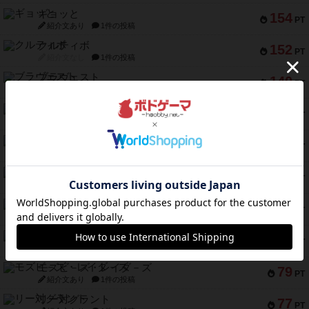
ギョッと
154
PT
紹介文あり
1件の投稿
クルティボ
152
PT
紹介文なし
1件の投稿
ブラヴェスト
140
PT
紹介文なし
1件の投稿
ドブル：ポケットモンスター
122
PT
紹介文あり
4件の投稿
ジャンヌ・ダルク-オルレアン ドロー＆ライト
118
PT
紹介文なし
5件の投稿
ファースト・イン・フライト
94
PT
紹介文あり
3件の投稿
ダイススローン
88
PT
紹介文なし
1件の投稿
ガルフストライク
80
PT
紹介文あり
1件の投稿
モズビ－ズ・レイダ－ズ
79
PT
紹介文あり
1件の投稿
リー対グラント
77
PT