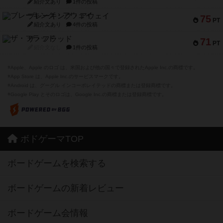
紹介文あり
1件の投稿
ブレーキング・アウェイ
75
PT
紹介文あり
4件の投稿
ザ・フラッド
71
PT
紹介文なし
1件の投稿
※Apple、Apple のロゴ は、米国および他の国々で登録されたApple Inc.の商標です。
※App Store は、Apple Inc.のサービスマークです。
※Android は、グーグル インコーポレイテッドの商標または登録商標です。
※Google Play とそのロゴは、Google Inc.の商標または登録商標です。
ボドゲーマTOP
ボードゲームを検索する
ボードゲームの新着レビュー
ボードゲーム会情報