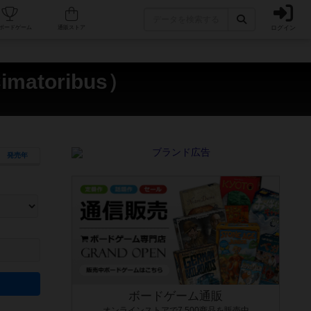
ログイン
カフェ/店舗
人気ボードゲーム
通販ストア
atoribus）
発売年
ます。マニュアルを読む時間や参加者へのルール説明時間は含まれていないため、初めて遊
できるよう、中世ファンタジー・クッキング・海賊同士の対決など、ゲームコンセプトを絞
にボードゲームに慣れている方向けの絞込機能です。例えば「ダイスロール」はランダム値
ボードゲーム通販
オンラインストアで7,500商品を販売中