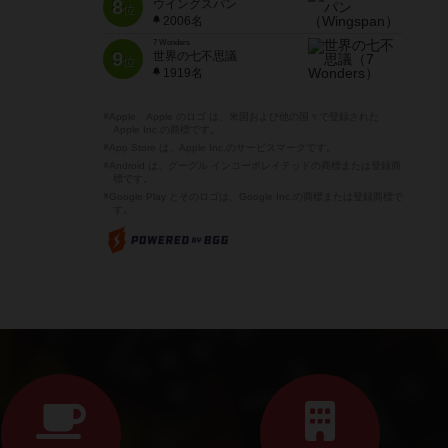
8
ウイングスパン
位
2006名
7 Wonders
9
世界の七不思議
位
1919名
※Apple、Apple のロゴ は、米国および他の国々で登録された
Apple Inc.の商標です。
※App Store は、Apple Inc.のサービスマークです。
※Android は、グーグル インコーポレイテッドの商標または登録商
標です。
※Google Play とそのロゴは、Google Inc.の商標または登録商標で
す。