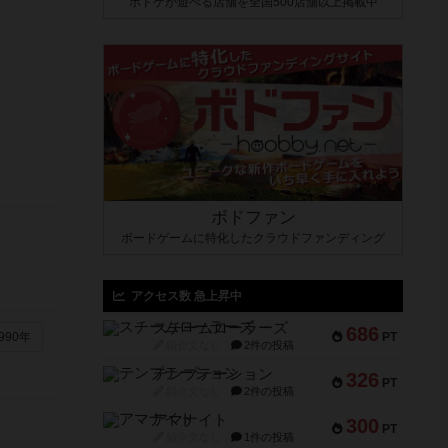
ボドゲが遊べる店舗を全国500店舗以上掲載中
ボドファン
ボードゲームに特化したクラウドファンディング
アクセス数 急上昇中
スチームローラーズ
686
PT
990年
紹介文なし
2件の投稿
テンプテーション
326
PT
紹介文なし
2件の投稿
アマナイト
300
PT
紹介文なし
1件の投稿