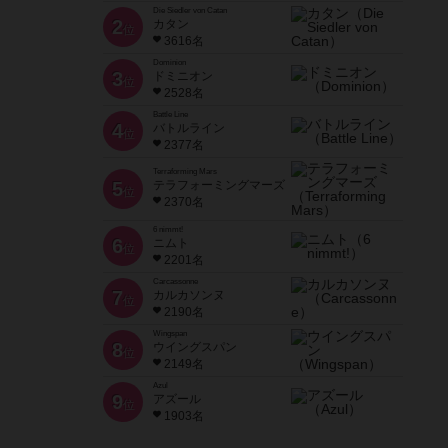
Die Siedler von Catan
2
カタン
位
3616名
Dominion
3
ドミニオン
位
2528名
Battle Line
4
バトルライン
位
2377名
Terraforming Mars
5
テラフォーミングマーズ
位
2370名
6 nimmt!
6
ニムト
位
2201名
Carcassonne
7
カルカソンヌ
位
2190名
Wingspan
8
ウイングスパン
位
2149名
Azul
9
アズール
位
1903名