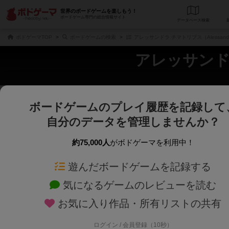
世界のボードゲームを楽しもう！
ボードゲーム専門の総合情報サイト
データベース
検
ボドゲーマTOP
ボードゲームの検索
アレッサンドラ チマトリブス（Alessandra
アレッサンドラ 
ボードゲームのプレイ履歴を記録して
さくさく表示
じっくり表示
自分のデータを管理しませんか？
商品名、商品説明文、デザイナー名、テーマ名、メカニクス名を対象にフリー
ゲームデザイナー名を指定して
フリーワード
ゲームデザイナー
約75,000人
がボドゲーマを利用中！
遊んだボードゲームを記録する
対象年齢を指定します。
世界観や登場人
対象年齢
テーマ/フレー
気になるゲームのレビューを読む
お気に入り作品・所有リストの共有
ログイン / 会員登録（10秒）