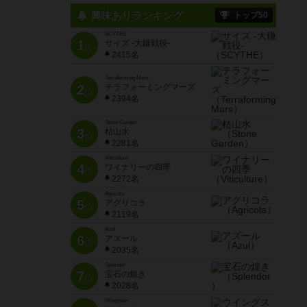
興味ありランキング
トップ50
SCYTHE
1
サイズ -大鎌戦役-
位
2415名
Terraforming Mars
2
テラフォーミングマーズ
位
2394名
Stone Garden
3
枯山水
位
2281名
Viticulture
4
ワイナリーの四季
位
2272名
Agricola
5
アグリコラ
位
2119名
Azul
6
アズール
位
2035名
Splendor
7
宝石の煌き
位
2028名
Wingspan