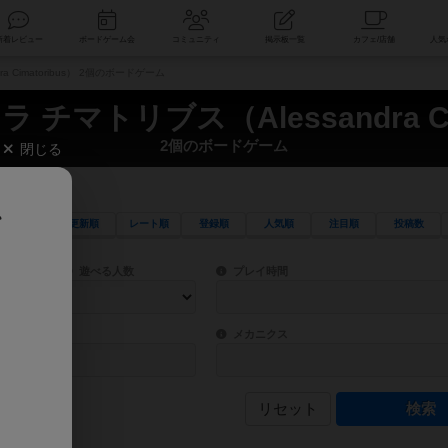
索
新着レビュー
ボードゲーム会
コミュニティ
掲示板一覧
 Cimatoribus） 2個のボードゲーム
チマトリブス（Alessandra Cim
2個のボードゲーム
閉じる
、
更新順
レート順
登録順
人気順
注目順
投稿数
ワード検索ができます。
検索できます。
プレイ対象人数に含まれるボードゲームを指定します。
目安となる所要時間を指定することができ
遊べる人数
プレイ時間
物などモチーフ・ストーリーを指定することができます。直感的にゲームシステムを理解
ゲーム性を構成するコアシステムです。主
バー
メカニクス
リセット