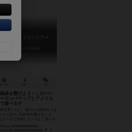
ーロッパ＆トランスアメ
 Europa & Trans Amerika
6.1
25～40分
8歳～
2件
路線を繋げよう！このバー
ーロッパマップとアメリカ
で遊べるぞ
線路を置くだけ。他の人の路線をうま
よりもはやく目的地を繋げましょ
単なルールで気軽にテンポよく遊べま
ンではヨーロ...
ジェ（Franz-Benno Delonge）
ブス（Alessandra Cimatoribus）
フランツ・フォーヴィンケル（Franz Vohwinkel）