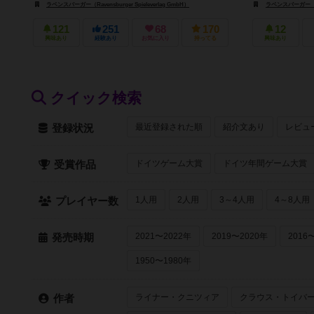
ラベンスバーガー（Ravensburger Spieleverlag GmbH）
ラベンスバーガー（Rave
121
251
68
170
12
興味あり
経験あり
お気に入り
持ってる
興味あり
クイック検索
最近登録された順
紹介文あり
レビュ
登録状況
ドイツゲーム大賞
ドイツ年間ゲーム大賞
受賞作品
1人用
2人用
3～4人用
4～8人用
プレイヤー数
2021〜2022年
2019〜2020年
2016
発売時期
1950〜1980年
ライナー・クニツィア
クラウス・トイバ
作者