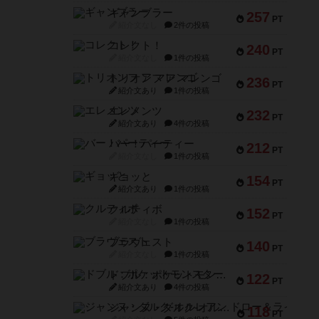
ギャンブラー
257
PT
紹介文なし
2件の投稿
コレクト！
240
PT
紹介文なし
1件の投稿
トリオンフ ア マレンゴ
236
PT
紹介文あり
1件の投稿
エレメンツ
232
PT
紹介文あり
4件の投稿
バー！パーティー
212
PT
紹介文なし
1件の投稿
ギョッと
154
PT
紹介文あり
1件の投稿
クルティボ
152
PT
紹介文なし
1件の投稿
ブラヴェスト
140
PT
紹介文なし
1件の投稿
ドブル：ポケットモンスター
122
PT
紹介文あり
4件の投稿
ジャンヌ・ダルク-オルレアン ドロー＆ライト
118
PT