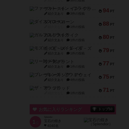
紹介文なし
5件の投稿
ファースト・イン・フライト
94
PT
紹介文あり
3件の投稿
ダイススローン
88
PT
紹介文なし
1件の投稿
ガルフストライク
80
PT
紹介文あり
1件の投稿
モズビ－ズ・レイダ－ズ
79
PT
紹介文あり
1件の投稿
リー対グラント
77
PT
紹介文あり
1件の投稿
ブレーキング・アウェイ
75
PT
紹介文あり
4件の投稿
ザ・フラッド
71
PT
紹介文なし
1件の投稿
お気に入りランキング
トップ50
Splendor
1
宝石の煌き
位
4040名