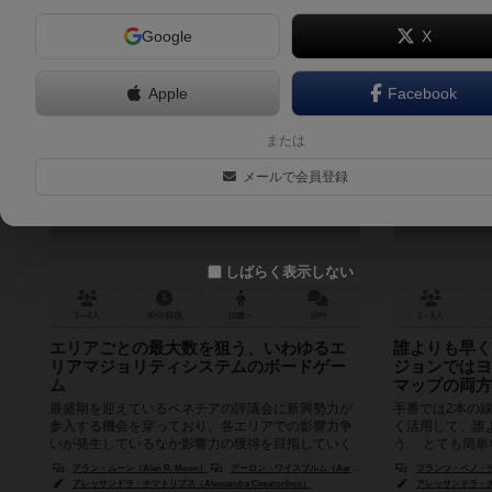
Google
X
Apple
Facebook
サンマルコ
トランスヨ
または
San Marco
リカ
メールで会員登録
Trans
6.5
しばらく表示しない
3～4人
90分前後
10歳～
10件
2～6人
エリアごとの最大数を狙う、いわゆるエ
誰よりも早く
リアマジョリティシステムのボードゲー
ジョンではヨ
ム
マップの両方
最盛期を迎えているベネチアの評議会に新興勢力が
手番では2本の
参入する機会を穿っており、各エリアでの影響力争
く活用して、誰
いが発生しているなか影響力の獲得を目指していく
う。 とても簡
ボードゲーム。 ３ラウンドが終了し...
す。 このバージョ
アラン・ムーン（Alan R. Moon）
アーロン・ワイスブルム（Aaron Weissblum）
フランツ・ベノ・デロン
アレッサンドラ・チマトリブス（Alessandra Cimatoribus）
アレッサンドラ・チマトリ