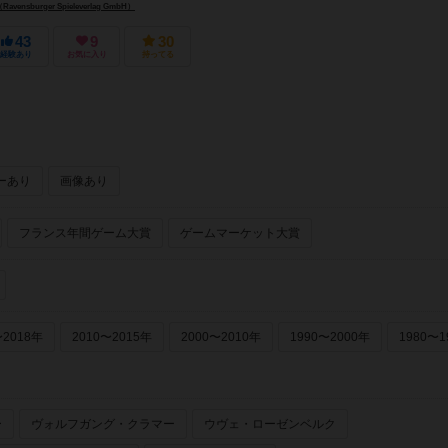
nsburger Spieleverlag GmbH）
43
9
30
経験あり
お気に入り
持ってる
ーあり
画像あり
フランス年間ゲーム大賞
ゲームマーケット大賞
〜2018年
2010〜2015年
2000〜2010年
1990〜2000年
1980〜1
ー
ヴォルフガング・クラマー
ウヴェ・ローゼンベルク