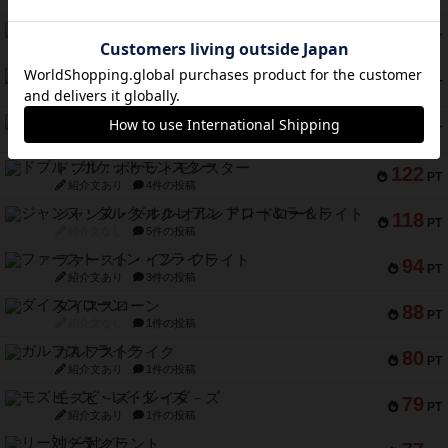
紹介文なし
1件の投稿
ギョッと
154
PT
紹介文あり
1件の投稿
クルティボ
152
PT
紹介文なし
1件の投稿
ブラヴェスト
140
PT
紹介文なし
1件の投稿
ドブル：ポケットモンスター
122
PT
紹介文あり
4件の投稿
ジャンヌ・ダルク-オルレアン ドロー＆ライト
118
PT
紹介文なし
5件の投稿
ファースト・イン・フライト
94
PT
紹介文あり
3件の投稿
ダイススローン
88
PT
紹介文なし
1件の投稿
ガルフストライク
80
PT
紹介文あり
1件の投稿
モズビ－ズ・レイダ－ズ
79
PT
紹介文あり
1件の投稿
リー対グラント