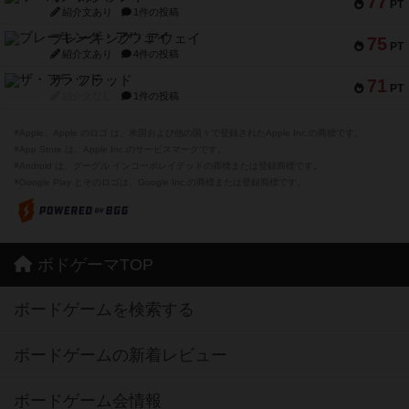
77
PT
紹介文あり
1件の投稿
ブレーキング・アウェイ
75
PT
紹介文あり
4件の投稿
ザ・フラッド
71
PT
紹介文なし
1件の投稿
※Apple、Apple のロゴ は、米国および他の国々で登録されたApple Inc.の商標です。
※App Store は、Apple Inc.のサービスマークです。
※Android は、グーグル インコーポレイテッドの商標または登録商標です。
※Google Play とそのロゴは、Google Inc.の商標または登録商標です。
ボドゲーマTOP
ボードゲームを検索する
ボードゲームの新着レビュー
ボードゲーム会情報