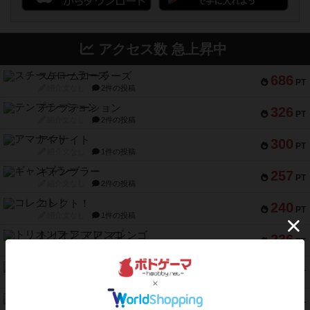
アクセス数 急上昇中
スチームローラーズ
686
PT
紹介文なし
2件の投稿
テンプテーション
326
PT
紹介文なし
2件の投稿
アマナイト
300
PT
紹介文なし
1件の投稿
ギャンブラー
257
PT
紹介文なし
2件の投稿
コレクト！
240
PT
紹介文なし
1件の投稿
トリオンフ ア マレンゴ
236
PT
紹介文あり
1件の投稿
エレメンツ
232
PT
紹介文あり
4件の投稿
バー！パーティー
212
PT