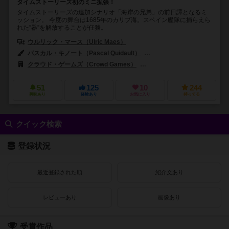
タイムストーリーズ初のミニ拡張！
タイムストーリーズの追加シナリオ「海岸の兄弟」の前日譚となるミ
ッション。 今度の舞台は1685年のカリブ海。スペイン艦隊に捕らえら
れた”器”を解放することが任務。
ウルリック・マース（Ulric Maes）
パスカル・キノート（Pascal Quidault）
アレクシス・センテナック（Ale
クラウド・ゲームズ（Crowd Games）
スペース カウボーイズ（Spac
51
125
10
244
興味あり
経験あり
お気に入り
持ってる
クイック検索
登録状況
最近登録された順
紹介文あり
レビューあり
画像あり
受賞作品