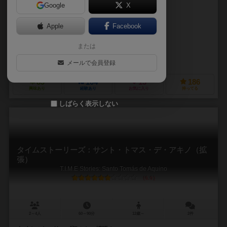
Google
X
作品説明文の編集者を募集中
Apple
Facebook
ウルリック・マース（Ulric Maes）
マヌエル・ロゾワ（Manuel Roz
または
パスカル・キノート（Pascal Quidault）
アレクシス・センテナック（Ale
レベル（Rebel）
スペース カウボーイズ（Space Cowboys）
メールで会員登録
89
104
13
186
興味あり
経験あり
お気に入り
持ってる
しばらく表示しない
タイムストーリーズ：サント・トマス・デ・アキノ（拡
張）
T.I.M.E Stories: Santo Tomás de Aquino
6.0
2～4人
60～90分
12歳～
2件