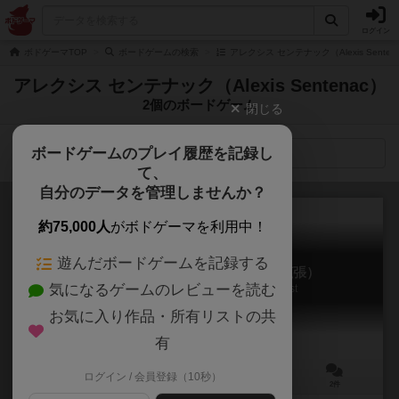
ログイン
ボドゲーマTOP
ボードゲームの検索
アレクシス センテナック（Alexis Sente
アレクシス センテナック（Alexis Sentenac）
2個のボードゲーム
閉じる
ボードゲームのプレイ履歴を記録し
検索メニュー
て、
自分のデータを管理しませんか？
約75,000人
がボドゲーマを利用中！
遊んだボードゲームを記録する
タイムストーリーズ：海の兄弟（拡張）
気になるゲームのレビューを読む
T.I.M.E Stories: Brotherhood of the Coast
6.1
お気に入り作品・所有リストの共
有
ログイン / 会員登録（10秒）
2～4人
90～240分
12歳～
2件