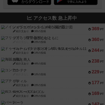
アクセス数 急上昇中
ノイシュヴァンシュタイン城の設計図
369
PT
紹介文あり
3件の投稿
フリップ７：復讐心とともに
360
PT
紹介文なし
2件の投稿
ドゥームド・バタリオンズ：ASLモジュール11
244
PT
紹介文あり
1件の投稿
海賊と商人
238
PT
紹介文あり
4件の投稿
コンテナ
229
PT
紹介文なし
1件の投稿
プティル
177
PT
紹介文あり
2件の投稿
AIスペース・パズル
169
PT
紹介文あり
2件の投稿
パーラ
142
PT