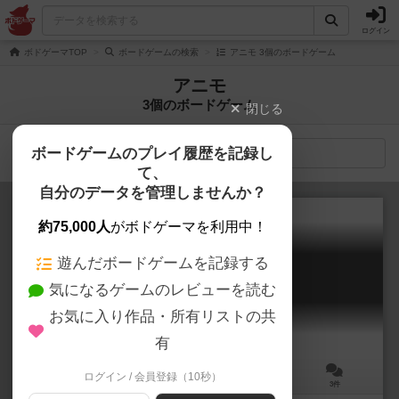
ログイン
ボドゲーマTOP
ボードゲームの検索
アニモ 3個のボードゲーム
アニモ
3個のボードゲーム
閉じる
ボードゲームのプレイ履歴を記録し
検索メニュー
て、
自分のデータを管理しませんか？
約75,000人
がボドゲーマを利用中！
遊んだボードゲームを記録する
アニモ！
気になるゲームのレビューを読む
ANIMO!
6.5
お気に入り作品・所有リストの共
有
ログイン / 会員登録（10秒）
2～4人
15～30分
6歳～
3件