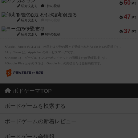
カブラン
50
PT
紹介文あり
1件の投稿
師走でなくともメイドは走る
47
PT
紹介文あり
0件の投稿
ヨークの市壁
37
PT
紹介文あり
6件の投稿
※Apple、Apple のロゴ は、米国および他の国々で登録されたApple Inc.の商標です。
※App Store は、Apple Inc.のサービスマークです。
※Android は、グーグル インコーポレイテッドの商標または登録商標です。
※Google Play とそのロゴは、Google Inc.の商標または登録商標です。
ボドゲーマTOP
ボードゲームを検索する
ボードゲームの新着レビュー
ボードゲーム会情報