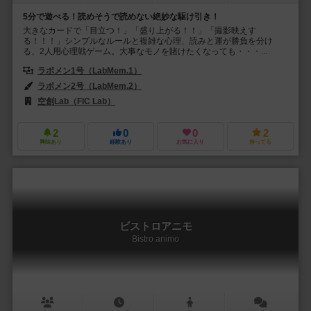
5分で遊べる！読めそうで読めない絶妙な駆け引き！
大きなカードで「目立つ！」「盛り上がる！！」「撮影映えす
る！！！」シンプルなルールと複雑な心理、読みと運が勝負を分け
る、2人用心理戦ゲーム。大事なモノを賭けたくなっても・・・...
ラボメン1号（LabMem.1）
ラボメン2号（LabMem.2）
空創Lab（FIC Lab）
2
0
0
2
興味あり
経験あり
お気に入り
持ってる
ビストロアニモ
Bistro animo