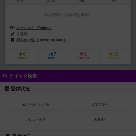
3～6人
10～20分
10歳～
0件
作品説明文の編集者を募集中
らーじゃん（Rajan）
未登録
押入れの森（Oshiireno Mori）
6
7
1
11
興味あり
経験あり
お気に入り
持ってる
クイック検索
登録状況
最近登録された順
紹介文あり
レビューあり
画像あり