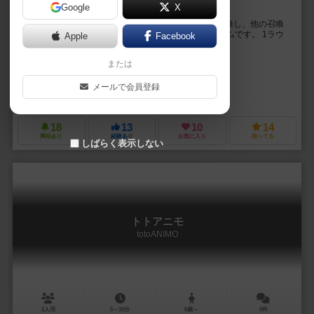
Google
X
不思議な生物アニモを召喚する者同士の熱き戦い！
プレイヤーは召喚士となり、不思議な生物アニモを召喚し、他の召喚
士と戦う、2人から4人まで遊べる、大乱闘ボードゲームです。 1ラウ
Apple
Facebook
ンド毎にアニモを1体召喚し、2つのうちどちら...
または
Y.water
SHOWS
メールで会員登録
SHOWY PROJECT
18
13
10
14
興味あり
経験あり
お気に入り
持ってる
しばらく表示しない
トトアニモ
totoANIMO
2人用
5～10分
6歳～
0件