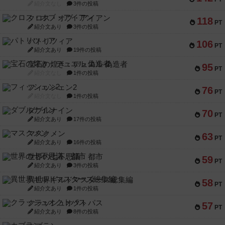
紹介文なし
3件の投稿
クロス・オブ・アイアン
118
PT
紹介文あり
3件の投稿
パトリツィア
106
PT
紹介文あり
19件の投稿
宝石の煌き：デュエル 偽造者
95
PT
紹介文なし
1件の投稿
フィッシェン2
76
PT
紹介文なし
1件の投稿
ダブルナイン
70
PT
紹介文あり
17件の投稿
マスクメン
63
PT
紹介文あり
16件の投稿
世界の七不思議：都市
59
PT
紹介文あり
3件の投稿
異世界ギルドマスターズ総集編
58
PT
紹介文あり
1件の投稿
クラッシュオクトパス
57
PT
紹介文あり
8件の投稿