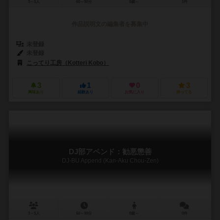
3～5人
60～90分
8歳～
1件
作品説明文の編集者を募集中
未登録
未登録
こってり工房（Kotteri Kobo）
3
1
0
3
興味あり
経験あり
お気に入り
持ってる
DJ部アペンド：勧悪懲善
DJ-BU Append (Kan-Aku Chou-Zen)
3～5人
60～90分
8歳～
0件