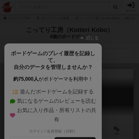
ログイン
ボドゲーマTOP
ボードゲームの検索
こってり工房（Kotteri Kobo） 4個のボ
こってり工房（Kotteri Kobo）
4個のボードゲーム
閉じる
ボードゲームのプレイ履歴を記録し
検索メニュー
て、
自分のデータを管理しませんか？
約75,000人
がボドゲーマを利用中！
遊んだボードゲームを記録する
DJ部【第2版】
気になるゲームのレビューを読む
DJ-BU (Second Edition)
お気に入り作品・所有リストの共
有
ログイン / 会員登録（10秒）
3～5人
60～90分
8歳～
0件