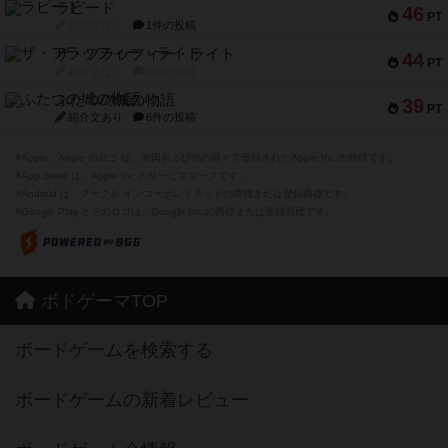
ラピード
46
PT
紹介文なし
1件の投稿
ザ・フラッフィー・ライト
44
PT
紹介文なし
0件の投稿
ふたつの城の物語
39
PT
紹介文あり
6件の投稿
※Apple、Apple のロゴ は、米国および他の国々で登録されたApple Inc.の商標です。
※App Store は、Apple Inc.のサービスマークです。
※Android は、グーグル インコーポレイテッドの商標または登録商標です。
※Google Play とそのロゴは、Google Inc.の商標または登録商標です。
ボドゲーマTOP
ボードゲームを検索する
ボードゲームの新着レビュー