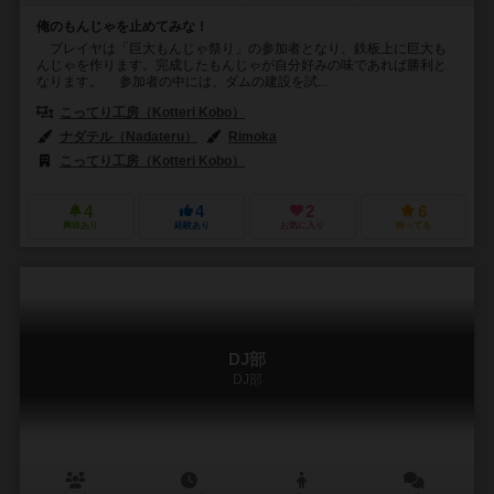
俺のもんじゃを止めてみな！
プレイヤは「巨大もんじゃ祭り」の参加者となり、鉄板上に巨大も
んじゃを作ります。完成したもんじゃが自分好みの味であれば勝利と
なります。 参加者の中には、ダムの建設を試...
こってり工房（Kotteri Kobo）
ナダテル（Nadateru）
Rimoka
こってり工房（Kotteri Kobo）
4
4
2
6
興味あり
経験あり
お気に入り
持ってる
DJ部
DJ部