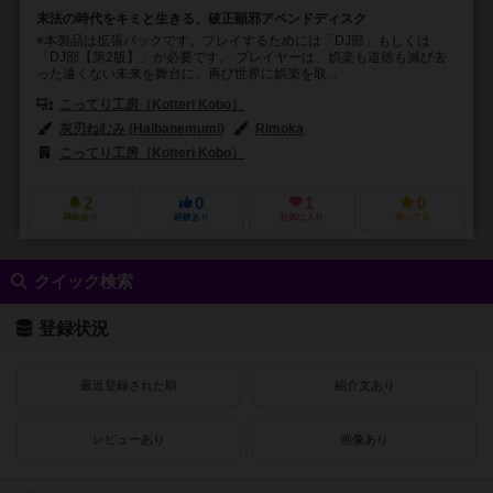
末法の時代をキミと生きる、破正顕邪アペンドディスク
※本製品は拡張パックです。プレイするためには「DJ部」もしくは
「DJ部【第2版】」が必要です。 プレイヤーは、娯楽も道徳も滅び去
った遠くない未来を舞台に、再び世界に娯楽を取...
こってり工房（Kotteri Kobo）
灰刃ねむみ (Haibanemumi)
Rimoka
こってり工房（Kotteri Kobo）
2
0
1
0
興味あり
経験あり
お気に入り
持ってる
クイック検索
登録状況
最近登録された順
紹介文あり
レビューあり
画像あり