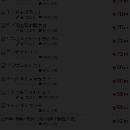
79
PT
紹介文なし
2件の投稿
インドネシア
78
PT
紹介文あり
2件の投稿
宵と暁の呪文書
75
PT
紹介文あり
8件の投稿
リスボン・トラム 28
73
PT
紹介文あり
9件の投稿
アマナイト
73
PT
紹介文なし
1件の投稿
ブラヴェスト
66
PT
紹介文なし
1件の投稿
スペクタキュラー
60
PT
紹介文なし
1件の投稿
スモールワールド
59
PT
紹介文あり
13件の投稿
ギャンブラー
58
PT
紹介文なし
2件の投稿
Bitter End ブタペスト救出作戦
52
PT
紹介文なし
1件の投稿