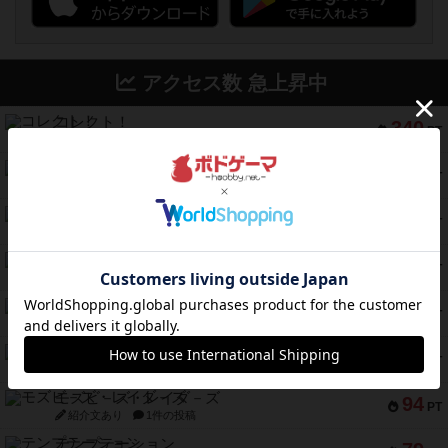
アクセス数 急上昇中
コレクト！
340
PT
紹介文なし
1件の投稿
無限まちがいさがし
322
PT
紹介文あり
2件の投稿
ガルフストライク
217
PT
紹介文あり
1件の投稿
クルティボ
203
PT
紹介文なし
1件の投稿
1809
112
PT
紹介文あり
1件の投稿
ファースト・イン・フライト
108
PT
紹介文あり
3件の投稿
モズビ－ズ・レイダ－ズ
94
PT
紹介文あり
1件の投稿
テンプテーション