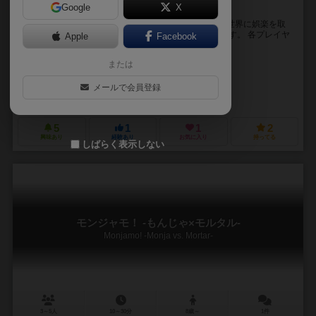
Google
X
いざ選べ、娯楽か極楽か
プレイヤーは、娯楽が衰退しつつある世界を舞台に、世界に娯楽を取
り戻す存在「トップDJ」に昇り詰めることを目指します。 各プレイヤ
Apple
Facebook
ーは、配られた6枚のイベントカードを駆使して...
または
こってり工房（Kotteri Kobo）
灰刃ねむみ (Haibanemumi)
Rimoka
メールで会員登録
こってり工房（Kotteri Kobo）
5
1
1
2
興味あり
経験あり
お気に入り
持ってる
しばらく表示しない
モンジャモ！ -もんじゃ×モルタル-
Monjamo! -Monja vs. Mortar-
3～5人
10～30分
8歳～
1件