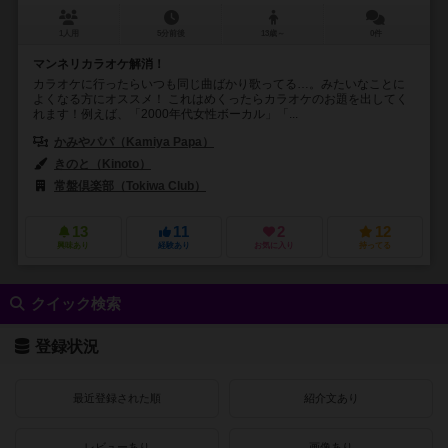
1人用
5分前後
13歳～
0件
マンネリカラオケ解消！
カラオケに行ったらいつも同じ曲ばかり歌ってる…。みたいなことに
よくなる方にオススメ！ これはめくったらカラオケのお題を出してく
れます！例えば、「2000年代女性ボーカル」「...
かみやパパ（Kamiya Papa）
きのと（Kinoto）
常盤倶楽部（Tokiwa Club）
13
11
2
12
興味あり
経験あり
お気に入り
持ってる
クイック検索
登録状況
最近登録された順
紹介文あり
レビューあり
画像あり