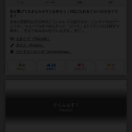
3～5人
30～45分
12歳～
0件
色を繋げて大きなカタマリを作ろう！2位になれるくらいのカタマリ
を！
全体の雰囲気は大正時代くらいのレトロ調ですが、ノンテーマのゲー
ムです。 キューブが4つ合わさった「ピース」を1ラウンドに1個ずつ
獲得し、手元で組み合わせていきます。 同じ...
ちあじで（Thiazide）
きのと（Kinoto）
ジイチャンホンポ（jichanhonpo）
9
24
3
8
興味あり
経験あり
お気に入り
持ってる
りくふぇす！
Rikufes!