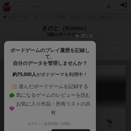
ログイン
ボドゲーマTOP
ボードゲームの検索
きのと（Kinoto） 3個のボードゲーム
きのと（Kinoto）
3個のボードゲーム
閉じる
ボードゲームのプレイ履歴を記録し
検索メニュー
て、
自分のデータを管理しませんか？
約75,000人
がボドゲーマを利用中！
遊んだボードゲームを記録する
ダンジョンマーケット
気になるゲームのレビューを読む
Dungeon Market
お気に入り作品・所有リストの共
有
ログイン / 会員登録（10秒）
2～4人
30～45分
10歳～
0件