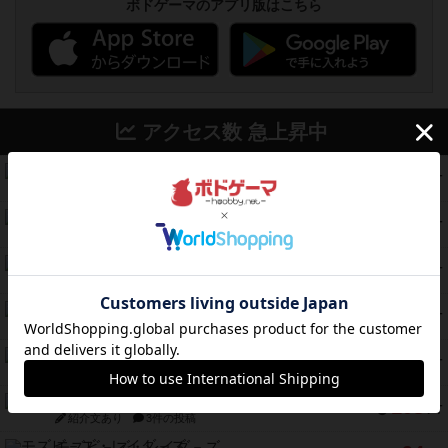
ボドゲーマのアプリ版はこちら
アクセス数 急上昇中
コレクト！
340
PT
紹介文なし
1件の投稿
無限まちがいさがし
322
PT
紹介文あり
2件の投稿
ガルフストライク
217
PT
紹介文あり
1件の投稿
クルティボ
203
PT
紹介文なし
1件の投稿
1809
112
PT
紹介文あり
1件の投稿
ファースト・イン・フライト
108
PT
紹介文あり
3件の投稿
モズビ－ズ・レイダ－ズ