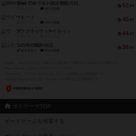
Bitter End ブタペスト救出作戦
52
PT
紹介文なし
1件の投稿
ラピード
46
PT
紹介文なし
1件の投稿
ザ・フラッフィー・ライト
44
PT
紹介文なし
0件の投稿
ふたつの城の物語
39
PT
紹介文あり
6件の投稿
※Apple、Apple のロゴ は、米国および他の国々で登録されたApple Inc.の商標です。
※App Store は、Apple Inc.のサービスマークです。
※Android は、グーグル インコーポレイテッドの商標または登録商標です。
※Google Play とそのロゴは、Google Inc.の商標または登録商標です。
ボドゲーマTOP
ボードゲームを検索する