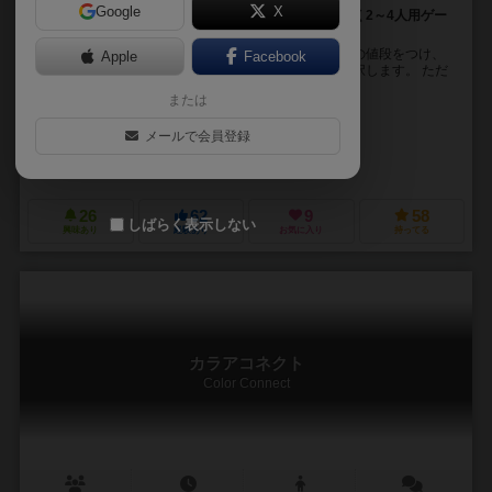
Google
X
迷宮を勇敢に冒険し、戦利品をセコセコしく売りさばく2～4人用ゲー
ムです。
手番プレイヤーは山札からめくったカードに対し任意の値段をつけ、
Apple
Facebook
他のプレイヤーはそのうち一つを購入するかどうか選択します。 ただ
し、カードをめくる際にバーストが発生してしま...
または
Koke
メールで会員登録
きのと（Kinoto）
spiel
26
62
9
58
しばらく表示しない
興味あり
経験あり
お気に入り
持ってる
カラアコネクト
Color Connect