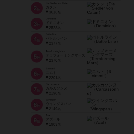
Die Siedler von Catan
2
カタン
位
3616名
Dominion
3
ドミニオン
位
2528名
Battle Line
4
バトルライン
位
2377名
Terraforming Mars
5
テラフォーミングマーズ
位
2370名
6 nimmt!
6
ニムト
位
2201名
Carcassonne
7
カルカソンヌ
位
2190名
Wingspan
8
ウイングスパン
位
2149名
Azul
9
アズール
位
1903名