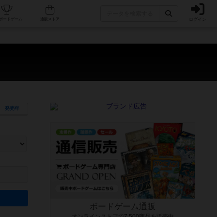
ログイン
カフェ/店舗
人気ボードゲーム
通販ストア
発売年
ます。マニュアルを読む時間や参加者へのルール説明時間は含まれていないため、初めて遊
できるよう、中世ファンタジー・クッキング・海賊同士の対決など、ゲームコンセプトを絞
にボードゲームに慣れている方向けの絞込機能です。例えば「ダイスロール」はランダム値
ボードゲーム通販
オンラインストアで7,500商品を販売中