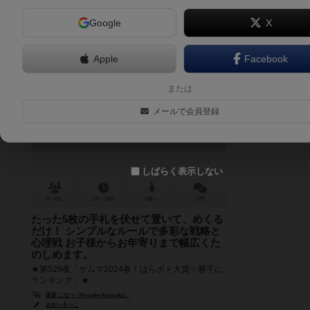
Google
X
Apple
Facebook
バリバリわんわん!
または
Bury Bury Bowwow!
メールで会員登録
6.0
しばらく表示しない
2～6人
10～20分
6歳～
5件
たった5枚の手札を伏せて置いて、めくる
だけ！ シンプルなルールで多彩な戦略と
心理戦 お子様からお年寄りまで幅広くた
のしめます。
★第529夜「ゲムマ2024春！ほらボド大賞☆勝手に
ランキング」★
http://horabodo.seesaa.net/article/503876552.html
栗坂 こなべ（Konabe Kurisaka）
★...
あおいるっこ