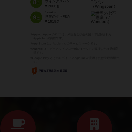
8
ウイングスパン
位
2006名
7 Wonders
9
世界の七不思議
位
1919名
※Apple、Apple のロゴ は、米国および他の国々で登録された
Apple Inc.の商標です。
※App Store は、Apple Inc.のサービスマークです。
※Android は、グーグル インコーポレイテッドの商標または登録商
標です。
※Google Play とそのロゴは、Google Inc.の商標または登録商標で
す。