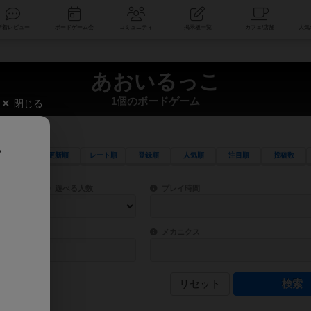
索
新着レビュー
ボードゲーム会
コミュニティ
掲示板一覧
あおいるっこ
1個のボードゲーム
閉じる
、
更新順
レート順
登録順
人気順
注目順
投稿数
ワード検索ができます。
検索できます。
プレイ対象人数に含まれるボードゲームを指定します。
目安となる所要時間を指定することができ
遊べる人数
プレイ時間
物などモチーフ・ストーリーを指定することができます。直感的にゲームシステムを理解
ゲーム性を構成するコアシステムです。主
バー
メカニクス
リセット