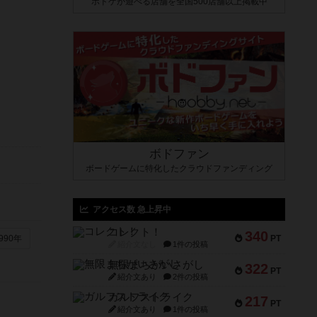
ボドゲが遊べる店舗を全国500店舗以上掲載中
ボドファン
ボードゲームに特化したクラウドファンディング
アクセス数 急上昇中
コレクト！
340
PT
990年
紹介文なし
1件の投稿
無限まちがいさがし
322
PT
紹介文あり
2件の投稿
ガルフストライク
217
PT
紹介文あり
1件の投稿