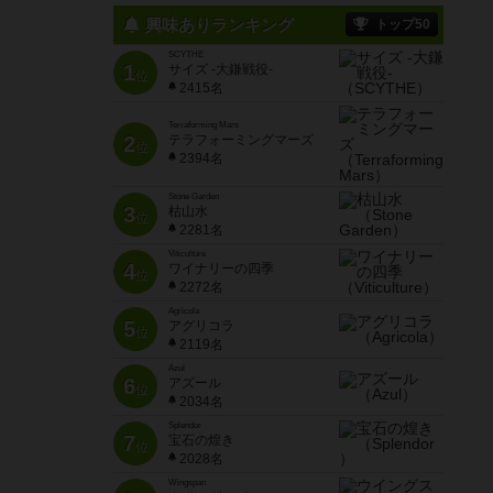
興味ありランキング
トップ50
SCYTHE
1
サイズ -大鎌戦役-
位
2415名
Terraforming Mars
2
テラフォーミングマーズ
位
2394名
Stone Garden
3
枯山水
位
2281名
Viticulture
4
ワイナリーの四季
位
2272名
Agricola
5
アグリコラ
位
2119名
Azul
6
アズール
位
2034名
Splendor
7
宝石の煌き
位
2028名
Wingspan