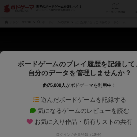
世界のボードゲームを楽しもう！
ボードゲーム専門の総合情報サイト
データベース
検
ボドゲーマTOP
ボードゲームの検索
あおいるっこ 1個のボードゲーム
ボードゲームのプレイ履歴を記録して
さくさく表示
じっくり表示
自分のデータを管理しませんか？
商品名、商品説明文、デザイナー名、テーマ名、メカニクス名を対象にフリー
ゲームデザイナー名を指定して
フリーワード
ゲームデザイナー
約75,000人
がボドゲーマを利用中！
遊んだボードゲームを記録する
対象年齢を指定します。
世界観や登場人
対象年齢
テーマ/フレー
気になるゲームのレビューを読む
お気に入り作品・所有リストの共有
ログイン / 会員登録（10秒）