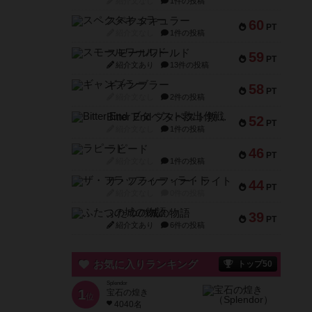
紹介文なし
1件の投稿
スペクタキュラー
60
PT
紹介文なし
1件の投稿
スモールワールド
59
PT
紹介文あり
13件の投稿
ギャンブラー
58
PT
紹介文なし
2件の投稿
Bitter End ブタペスト救出作戦
52
PT
紹介文なし
1件の投稿
ラピード
46
PT
紹介文なし
1件の投稿
ザ・フラッフィー・ライト
44
PT
紹介文なし
0件の投稿
ふたつの城の物語
39
PT
紹介文あり
6件の投稿
お気に入りランキング
トップ50
Splendor
1
宝石の煌き
位
4040名