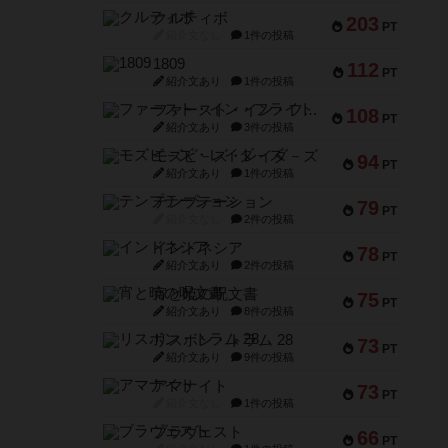
クルティボ
203
PT
紹介文なし
1件の投稿
1809
112
PT
紹介文あり
1件の投稿
ファースト・イン・フライト
108
PT
紹介文あり
3件の投稿
モズビ－ズ・レイダ－ズ
94
PT
紹介文あり
1件の投稿
テンプテーション
79
PT
紹介文なし
2件の投稿
インドネシア
78
PT
紹介文あり
2件の投稿
宵と暁の呪文書
75
PT
紹介文あり
8件の投稿
リスボン・トラム 28
73
PT
紹介文あり
9件の投稿
アマナイト
73
PT
紹介文なし
1件の投稿
ブラヴェスト
66
PT