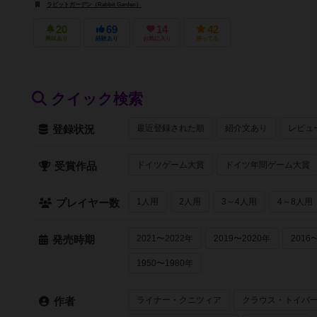
ラビットガーデン（Rabbit Garden）
20
69
14
42
興味あり
経験あり
お気に入り
持ってる
クイック検索
最近登録された順
紹介文あり
レビュ
登録状況
ドイツゲーム大賞
ドイツ年間ゲーム大賞
受賞作品
1人用
2人用
3～4人用
4～8人用
プレイヤー数
2021〜2022年
2019〜2020年
2016
発売時期
1950〜1980年
ライナー・クニツィア
クラウス・トイバ
作者