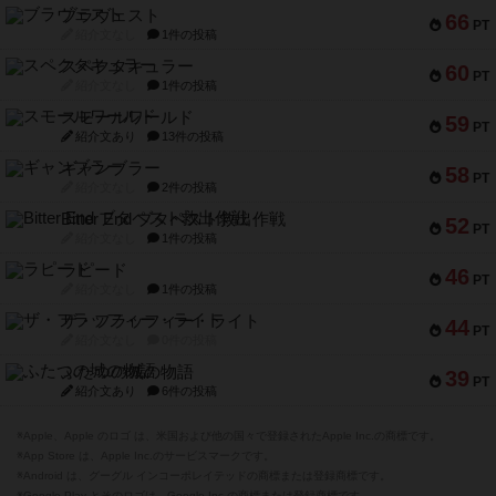
ブラヴェスト
66
PT
紹介文なし
1件の投稿
スペクタキュラー
60
PT
紹介文なし
1件の投稿
スモールワールド
59
PT
紹介文あり
13件の投稿
ギャンブラー
58
PT
紹介文なし
2件の投稿
Bitter End ブタペスト救出作戦
52
PT
紹介文なし
1件の投稿
ラピード
46
PT
紹介文なし
1件の投稿
ザ・フラッフィー・ライト
44
PT
紹介文なし
0件の投稿
ふたつの城の物語
39
PT
紹介文あり
6件の投稿
※Apple、Apple のロゴ は、米国および他の国々で登録されたApple Inc.の商標です。
※App Store は、Apple Inc.のサービスマークです。
※Android は、グーグル インコーポレイテッドの商標または登録商標です。
※Google Play とそのロゴは、Google Inc.の商標または登録商標です。