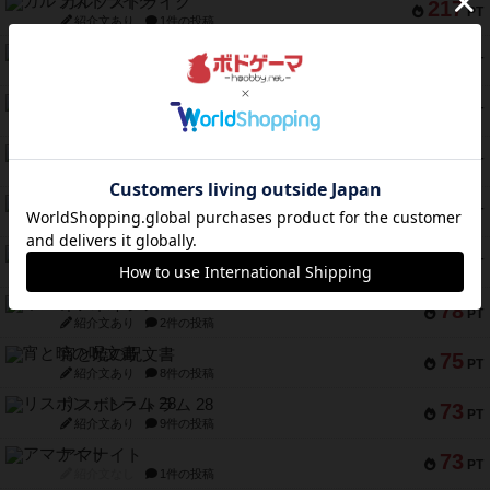
ガルフストライク
217
PT
紹介文あり
1件の投稿
クルティボ
203
PT
紹介文なし
1件の投稿
1809
112
PT
紹介文あり
1件の投稿
ファースト・イン・フライト
108
PT
紹介文あり
3件の投稿
モズビ－ズ・レイダ－ズ
94
PT
紹介文あり
1件の投稿
テンプテーション
79
PT
紹介文なし
2件の投稿
インドネシア
78
PT
紹介文あり
2件の投稿
宵と暁の呪文書
75
PT
紹介文あり
8件の投稿
リスボン・トラム 28
73
PT
紹介文あり
9件の投稿
アマナイト
73
PT
紹介文なし
1件の投稿