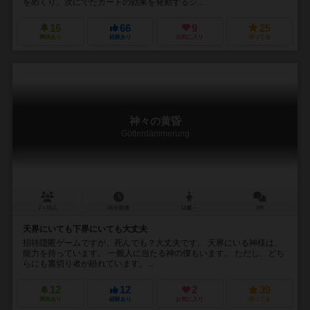
をめくり、次にでたカードの効果を発動するシ...
15
66
9
25
興味あり
経験あり
お気に入り
持ってる
神々の黄昏
Götterdämmerung
7～15人
45分前後
12歳～
0件
天界にいても下界にいても大丈夫
招待隠匿ゲームですが、死んでも？大丈夫です。 天界にいる神様は、
能力を持っています。 一般人に当たる神の僕もいます。 ただし、どち
らにも裏切り者が紛れています。...
12
12
2
39
興味あり
経験あり
お気に入り
持ってる