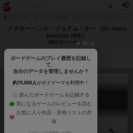
ログイン
ボドゲーマTOP
ボードゲームの検索
ドクターハンス・ジョチム・ホー（Dr. Hans
ドクターハンス・ジョチム・ホー（Dr. Hans
Joachim Höh）
3個のボードゲーム
閉じる
ボードゲームのプレイ履歴を記録し
検索メニュー
て、
自分のデータを管理しませんか？
約75,000人
がボドゲーマを利用中！
遊んだボードゲームを記録する
フィード ザ クラーケン
気になるゲームのレビューを読む
Feed the Kraken
6.2
お気に入り作品・所有リストの共
有
ログイン / 会員登録（10秒）