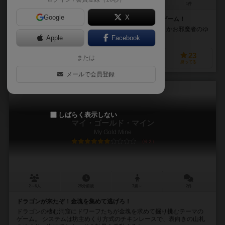
5～11人
45～90分
12歳～
1件
Google
X
見た目に反して１時間以内で終わる正体隠匿系ボードゲーム！
アバロンとか人狼とかのガッツリ系じゃなく、BANGとかお邪魔者のゆ
るめよりの正体隠匿系
Apple
Facebook
48
74
22
23
または
興味あり
経験あり
お気に入り
持ってる
メールで会員登録
しばらく表示しない
マイ・ゴールド・マイン
My Gold Mine
6.2
2～6人
25分前後
7歳～
2件
ドラゴンが来たぞ！金塊を集めて逃げろ！
ドラゴンの棲む洞窟にドワーフたちが金塊を求めて掘り挑むテーマの
ゲーム。 システムは坊主めくり方式のチキンレースで、表向きの山札