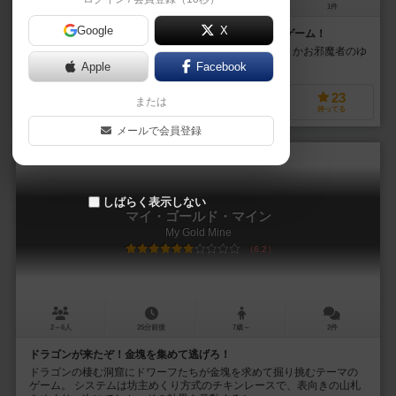
5～11人
45～90分
12歳～
1件
Google
X
見た目に反して１時間以内で終わる正体隠匿系ボードゲーム！
アバロンとか人狼とかのガッツリ系じゃなく、BANGとかお邪魔者のゆ
るめよりの正体隠匿系
Apple
Facebook
48
75
22
23
または
興味あり
経験あり
お気に入り
持ってる
メールで会員登録
しばらく表示しない
マイ・ゴールド・マイン
My Gold Mine
6.2
2～6人
25分前後
7歳～
2件
ドラゴンが来たぞ！金塊を集めて逃げろ！
ドラゴンの棲む洞窟にドワーフたちが金塊を求めて掘り挑むテーマの
ゲーム。 システムは坊主めくり方式のチキンレースで、表向きの山札