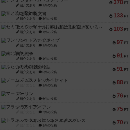
アンダー・ザ・テーブラー
378
PT
紹介文あり
1件の投稿
宵と暁の呪文書
133
PT
紹介文あり
8件の投稿
セミファイナル ～お前はまだ生きている～
103
PT
紹介文あり
1件の投稿
ワン・トゥ・ファイブ
97
PT
紹介文あり
1件の投稿
南北戦争
91
PT
紹介文あり
1件の投稿
ふたつの城の物語
91
PT
紹介文あり
6件の投稿
ノームズ・アット・ナイト
88
PT
紹介文なし
1件の投稿
マーリン
76
PT
紹介文あり
6件の投稿
フラットアイアン
75
PT
紹介文なし
2件の投稿
トランスオリエント・エクスプレス
70
PT
紹介文なし
1件の投稿