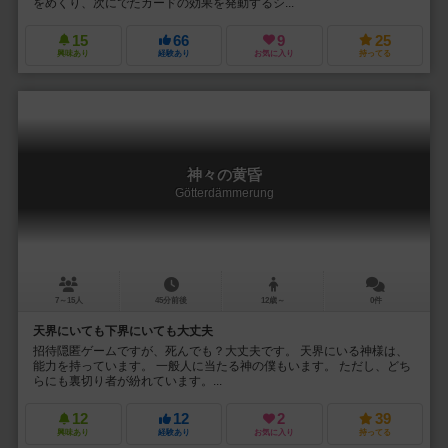
をめくり、次にでたカードの効果を発動するシ...
15
66
9
25
興味あり
経験あり
お気に入り
持ってる
神々の黄昏
Götterdämmerung
7～15人
45分前後
12歳～
0件
天界にいても下界にいても大丈夫
招待隠匿ゲームですが、死んでも？大丈夫です。 天界にいる神様は、
能力を持っています。 一般人に当たる神の僕もいます。 ただし、どち
らにも裏切り者が紛れています。...
12
12
2
39
興味あり
経験あり
お気に入り
持ってる