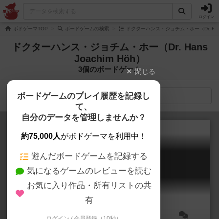
ログイン
ボドゲーマTOP
ボードゲームの検索
ドクターハンス・ジョチム・ホー（Dr. Hans
ドクターハンス・ジョチム・ホー（Dr. Hans
Joachim Höh）
3個のボードゲーム
閉じる
ボードゲームのプレイ履歴を記録し
検索メニュー
て、
自分のデータを管理しませんか？
約75,000人
がボドゲーマを利用中！
遊んだボードゲームを記録する
フィード ザ クラーケン
気になるゲームのレビューを読む
Feed the Kraken
6.2
お気に入り作品・所有リストの共
有
ログイン / 会員登録（10秒）