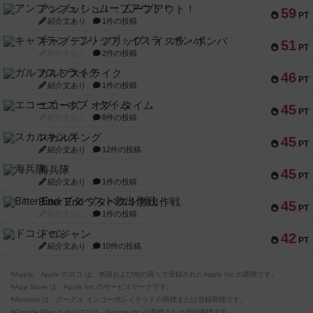
アンブッシュ！：ムーブアウト！
59
PT
紹介文あり
1件の投稿
キャプテン・フリップ：イスラ・ボンバ
51
PT
紹介文なし
2件の投稿
ガルフストライク
46
PT
紹介文あり
1件の投稿
エコーズ・オブ・タイム
45
PT
紹介文なし
8件の投稿
スカルキング
45
PT
紹介文あり
12件の投稿
海兵隊
45
PT
紹介文あり
1件の投稿
Bitter End ブタペスト救出作戦
45
PT
紹介文なし
1件の投稿
ドコジャン
42
PT
紹介文あり
10件の投稿
※Apple、Apple のロゴ は、米国および他の国々で登録されたApple Inc.の商標です。
※App Store は、Apple Inc.のサービスマークです。
※Android は、グーグル インコーポレイテッドの商標または登録商標です。
※Google Play とそのロゴは、Google Inc.の商標または登録商標です。