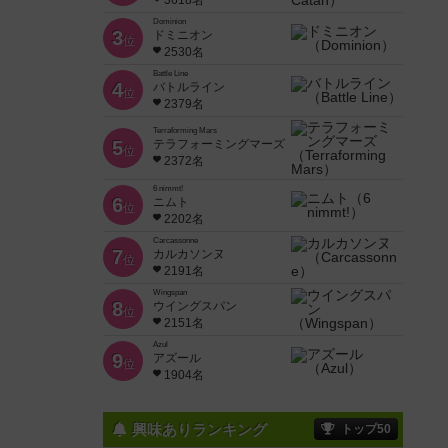
3618名
Dominion
3
ドミニオン
位
2530名
Battle Line
4
バトルライン
位
2379名
Terraforming Mars
5
テラフォーミングマーズ
位
2372名
6 nimmt!
6
ニムト
位
2202名
Carcassonne
7
カルカソンヌ
位
2191名
Wingspan
8
ウイングスパン
位
2151名
Azul
9
アズール
位
1904名
興味ありランキング
トップ50