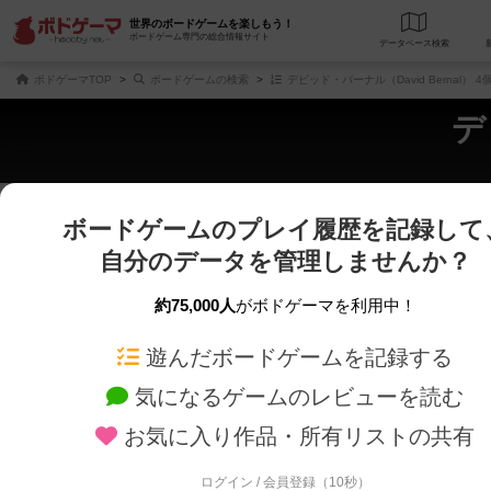
世界のボードゲームを楽しもう！
ボードゲーム専門の総合情報サイト
データベース
検
ボドゲーマTOP
ボードゲームの検索
デビッド・バーナル（David Bernal）
デ
ボードゲームのプレイ履歴を記録して
さくさく表示
じっくり表示
自分のデータを管理しませんか？
商品名、商品説明文、デザイナー名、テーマ名、メカニクス名を対象にフリー
ゲームデザイナー名を指定して
フリーワード
ゲームデザイナー
約75,000人
がボドゲーマを利用中！
遊んだボードゲームを記録する
対象年齢を指定します。
世界観や登場人
対象年齢
テーマ/フレー
気になるゲームのレビューを読む
お気に入り作品・所有リストの共有
ログイン / 会員登録（10秒）