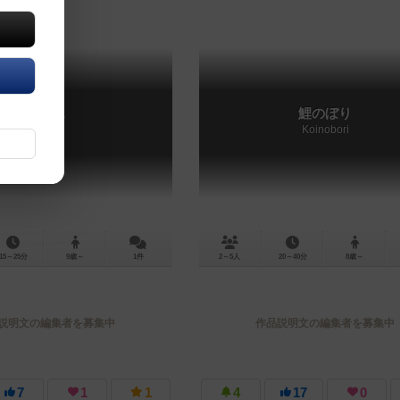
トロス
鯉のぼり
Tholos
Koinobori
15～25分
9歳～
1件
2～5人
20～40分
8歳～
説明文の編集者を募集中
作品説明文の編集者を募集中
7
1
1
4
17
0