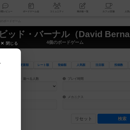
索
新着レビュー
ボードゲーム会
コミュニティ
掲示板一覧
 4個のボードゲーム
ビッド・バーナル（David Berna
4個のボードゲーム
閉じる
、
更新順
レート順
登録順
人気順
注目順
投稿数
ワード検索ができます。
検索できます。
プレイ対象人数に含まれるボードゲームを指定します。
目安となる所要時間を指定することができ
遊べる人数
プレイ時間
物などモチーフ・ストーリーを指定することができます。直感的にゲームシステムを理解
ゲーム性を構成するコアシステムです。主
バー
メカニクス
リセット