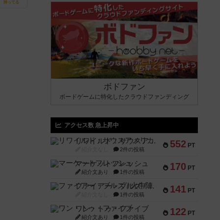
持ってる
ボドファン
ボードゲームに特化したクラウドファンディング
アクセス数 急上昇中
リワイルド：サウスアメリカ
552
PT
紹介文なし
2件の投稿
マーケットフレッシュ
170
PT
紹介文あり
1件の投稿
ファイアー・ブルズ / 火牛陣
141
PT
紹介文なし
1件の投稿
ワン・トゥ・ファイブ
122
PT
紹介文あり
1件の投稿