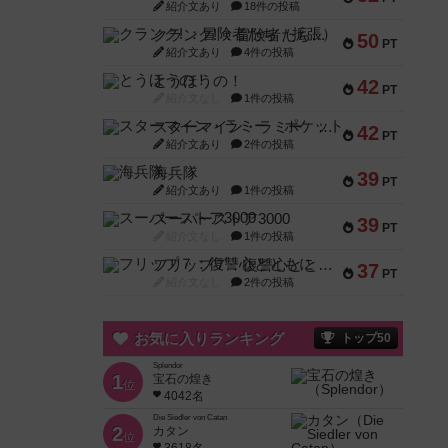
紹介文あり
18件の投稿
クランク! ：冒険者たち（拡張）
50
PT
紹介文あり
4件の投稿
とうほうの！
42
PT
紹介文なし
1件の投稿
スターマイン・ラミー ポケット
42
PT
紹介文あり
2件の投稿
海兵隊
39
PT
紹介文あり
1件の投稿
スーパーストア3000
39
PT
紹介文なし
1件の投稿
フリップ７：復讐心とともに
37
PT
紹介文なし
2件の投稿
お気に入りランキング
トップ50
Splendor
1
宝石の煌き
位
4042名
Die Siedler von Catan
2
カタン
位