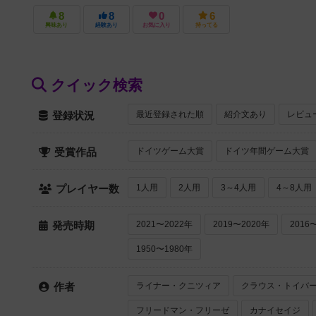
8
8
0
6
興味あり
経験あり
お気に入り
持ってる
クイック検索
最近登録された順
紹介文あり
レビュ
登録状況
ドイツゲーム大賞
ドイツ年間ゲーム大賞
受賞作品
1人用
2人用
3～4人用
4～8人用
プレイヤー数
2021〜2022年
2019〜2020年
2016
発売時期
1950〜1980年
ライナー・クニツィア
クラウス・トイバ
作者
フリードマン・フリーゼ
カナイセイジ