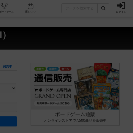
ログイン
カフェ/店舗
人気ボードゲーム
通販ストア
l）
発売年
ます。マニュアルを読む時間や参加者へのルール説明時間は含まれていないため、初めて遊
できるよう、中世ファンタジー・クッキング・海賊同士の対決など、ゲームコンセプトを絞
にボードゲームに慣れている方向けの絞込機能です。例えば「ダイスロール」はランダム値
ボードゲーム通販
オンラインストアで7,500商品を販売中