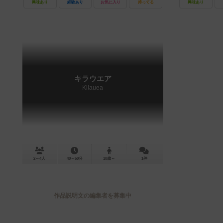
興味あり
経験あり
お気に入り
持ってる
興味あり
キラウエア
Kilauea
2～4人
40～60分
10歳～
1件
作品説明文の編集者を募集中