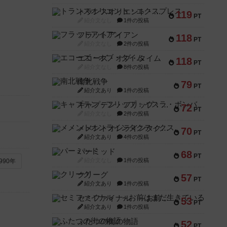
トランスオリエント・エクスプレス
119
PT
紹介文なし
1件の投稿
フラットアイアン
118
PT
紹介文なし
2件の投稿
エコーズ・オブ・タイム
118
PT
紹介文なし
8件の投稿
南北戦争
79
PT
紹介文あり
1件の投稿
キャプテン・フリップ：イスラ・ボンバ
72
PT
紹介文なし
2件の投稿
メメントオンラインタクティクス
70
PT
紹介文あり
4件の投稿
パーミッド
68
PT
紹介文なし
1件の投稿
990年
クリーグ
57
PT
紹介文あり
1件の投稿
セミファイナル ～お前はまだ生きている～
53
PT
紹介文あり
1件の投稿
ふたつの街の物語
52
PT