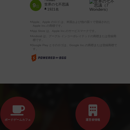
7 Wonders
9
世界の七不思議
位
1921名
※Apple、Apple のロゴ は、米国および他の国々で登録された
Apple Inc.の商標です。
※App Store は、Apple Inc.のサービスマークです。
※Android は、グーグル インコーポレイテッドの商標または登録商
標です。
※Google Play とそのロゴは、Google Inc.の商標または登録商標で
す。
ボードゲームカフェ
運営者情報