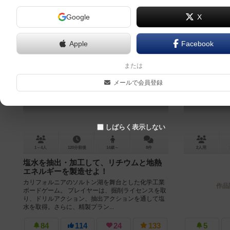
Google
X
Apple
Facebook
ソルトン・シー
または
Salton Sea
メールで会員登録
6.5
しばらく表示しない
1～4人
120分前後
14歳～
8件
2人用
塩水を抽出・加工して、リチウムと地熱
エネルギーを製造せよ！
カリフォルニアのソルトン湖を舞台とした化学工業
作品
ボードゲーム。 プレイヤーは、掘削ライセンスを取
り、ドリルアクション、抽出アクションを通して塩
水を取得。さらに、精製プラン...
84
114
24
133
5