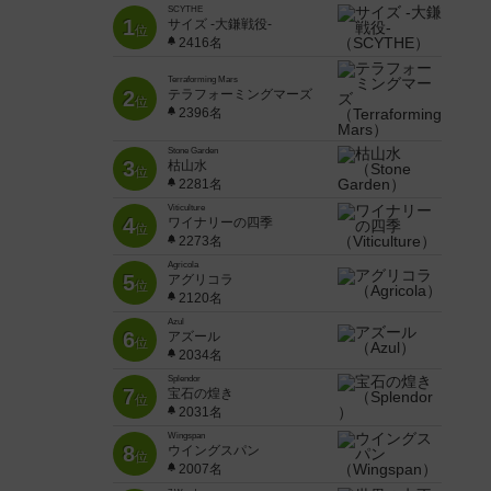
SCYTHE
1
サイズ -大鎌戦役-
位
2416名
Terraforming Mars
2
テラフォーミングマーズ
位
2396名
Stone Garden
3
枯山水
位
2281名
Viticulture
4
ワイナリーの四季
位
2273名
Agricola
5
アグリコラ
位
2120名
Azul
6
アズール
位
2034名
Splendor
7
宝石の煌き
位
2031名
Wingspan
8
ウイングスパン
位
2007名