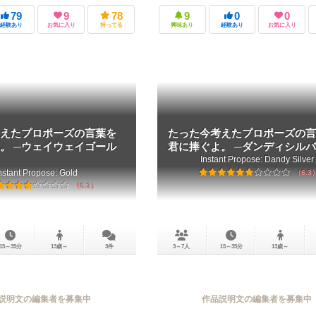
79
9
78
9
0
0
経験あり
お気に入り
持ってる
興味あり
経験あり
お気に入り
えたプロポーズの言葉を
たった今考えたプロポーズの言
。 ─ウェイウェイゴール
君に捧ぐよ。 ─ダンディシルバ
Instant Propose: Dandy Silver
nstant Propose: Gold
6.3
6.3
15～35分
13歳～
3件
3～7人
15～35分
13歳～
説明文の編集者を募集中
作品説明文の編集者を募集中