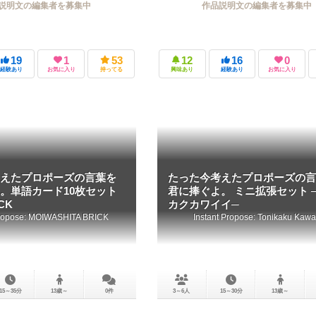
説明文の編集者を募集中
作品説明文の編集者を募集中
19
1
53
12
16
0
経験あり
お気に入り
持ってる
興味あり
経験あり
お気に入り
えたプロポーズの言葉を
たった今考えたプロポーズの言
。単語カード10枚セット
君に捧ぐよ。 ミニ拡張セット 
CK
カクカワイイ─
Propose: MOIWASHITA BRICK
Instant Propose: Tonikaku Kawa
15～35分
13歳～
0件
3～6人
15～30分
13歳～