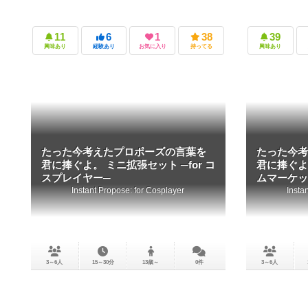
11
6
1
38
39
興味あり
経験あり
お気に入り
持ってる
興味あり
たった今考えたプロポーズの言葉を
たった今考
君に捧ぐよ。 ミニ拡張セット ─for コ
君に捧ぐよ
スプレイヤー─
ムマーケッ
Instant Propose: for Cosplayer
Insta
3～6人
15～30分
13歳～
0件
3～6人