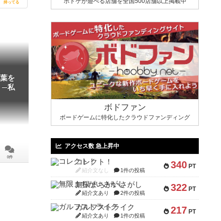
ボドゲが遊べる店舗を全国500店舗以上掲載中
持ってる
葉を
 ─私
ボドファン
ボードゲームに特化したクラウドファンディング
アクセス数 急上昇中
0件
コレクト！
340
PT
紹介文なし
1件の投稿
無限まちがいさがし
322
PT
紹介文あり
2件の投稿
ガルフストライク
217
PT
紹介文あり
1件の投稿