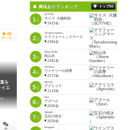
興味ありランキング
トップ50
SCYTHE
1
サイズ -大鎌戦役-
位
2415名
49
Terraforming Mars
2
テラフォーミングマーズ
持ってる
位
2394名
Stone Garden
3
枯山水
位
2281名
Viticulture
4
ワイナリーの四季
位
2272名
葉を
Agricola
5
アグリコラ
─イエ
位
2119名
Azul
ne
6
アズール
位
2035名
Splendor
7
宝石の煌き
位
2028名
Wingspan
1件