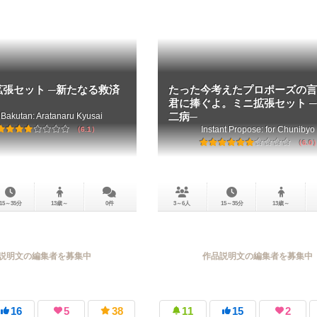
拡張セット ─新たなる救済
たった今考えたプロポーズの言
君に捧ぐよ。ミニ拡張セット ─f
Bakutan: Aratanaru Kyusai
二病─
Instant Propose: for Chunibyo
6.1
6.0
15～35分
13歳～
0件
3～6人
15～35分
13歳～
説明文の編集者を募集中
作品説明文の編集者を募集中
16
5
38
11
15
2