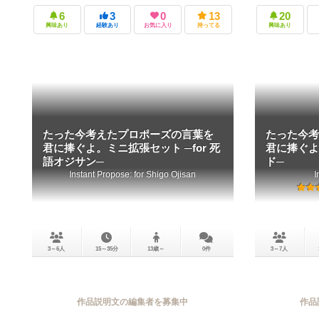
6
3
0
13
20
興味あり
経験あり
お気に入り
持ってる
興味あり
たった今考えたプロポーズの言葉を
たった今考
君に捧ぐよ。ミニ拡張セット ─for 死
君に捧ぐよ
語オジサン─
ド─
Instant Propose: for Shigo Ojisan
I
3～6人
15～35分
13歳～
0件
3～7人
作品説明文の編集者を募集中
作品