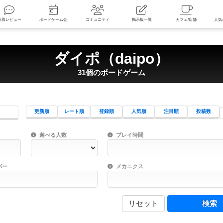
索
新着レビュー
ボードゲーム会
コミュニティ
掲示板一覧
ダイポ（daipo）
31個のボードゲーム
更新順
レート順
登録順
人気順
注目順
投稿数
ワード検索ができます。
検索できます。
プレイ対象人数に含まれるボードゲームを指定します。
目安となる所要時間を指定することができ
遊べる人数
プレイ時間
物などモチーフ・ストーリーを指定することができます。直感的にゲームシステムを理解
ゲーム性を構成するコアシステムです。主
バー
メカニクス
リセット