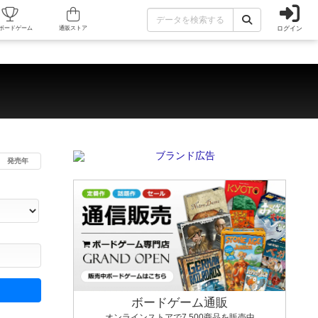
ログイン
カフェ/店舗
人気ボードゲーム
通販ストア
発売年
ます。マニュアルを読む時間や参加者へのルール説明時間は含まれていないため、初めて遊
できるよう、中世ファンタジー・クッキング・海賊同士の対決など、ゲームコンセプトを絞
にボードゲームに慣れている方向けの絞込機能です。例えば「ダイスロール」はランダム値
ボードゲーム通販
オンラインストアで7,500商品を販売中