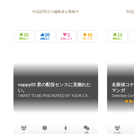
作品説明文の編集者を募集中
作品
15
20
3
66
13
興味あり
経験あり
お気に入り
持ってる
興味あり
nappy03 君の配役センスに見惚れた
名探偵コナ
い。
マンガ
I WANT TO BE FASCINATED BY YOUR CASTING SENSE
－
－
ー
0件
3～6人