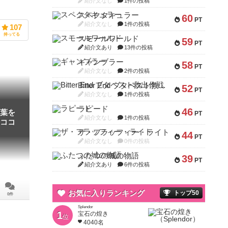
紹介文なし
1件の投稿
スペクタキュラー
60
PT
紹介文なし
1件の投稿
107
持ってる
スモールワールド
59
PT
紹介文あり
13件の投稿
ギャンブラー
58
PT
紹介文なし
2件の投稿
Bitter End ブタペスト救出作戦
52
PT
紹介文なし
1件の投稿
ラピード
46
葉を
PT
紹介文なし
1件の投稿
─ココ
ザ・フラッフィー・ライト
44
PT
紹介文なし
0件の投稿
ふたつの城の物語
39
PT
紹介文あり
6件の投稿
お気に入りランキング
トップ50
0件
Splendor
1
宝石の煌き
位
4040名