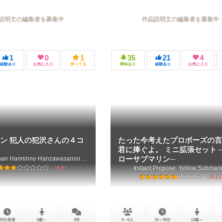
説明文の編集者を募集中
作品説明文の編集者を募集中
1
0
1
35
21
4
経験あり
お気に入り
持ってる
興味あり
経験あり
お気に入り
ン 犯人の犯沢さんの４コ
たった今考えたプロポーズの言
君に捧ぐよ。 ミニ拡張セット 
Detective Conan Hanninno Hanzawasanno 4komamanga
ローサブマリン─
Instant Propose: Yellow Submari
5.9
6.1
20分前後
6歳～
3件
3～6人
15～30分
13歳～