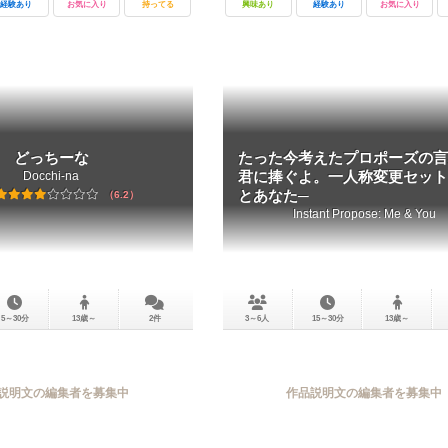
経験あり
お気に入り
持ってる
興味あり
経験あり
お気に入り
どっちーな
たった今考えたプロポーズの言
Docchi-na
君に捧ぐよ。一人称変更セット
とあなた─
6.2
Instant Propose: Me & You
5～30分
13歳～
2件
3～6人
15～30分
13歳～
説明文の編集者を募集中
作品説明文の編集者を募集中