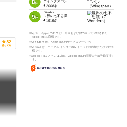
8
ウイングスパン
位
2006名
7 Wonders
9
世界の七不思議
位
1919名
※Apple、Apple のロゴ は、米国および他の国々で登録された
Apple Inc.の商標です。
82
※App Store は、Apple Inc.のサービスマークです。
持ってる
※Android は、グーグル インコーポレイテッドの商標または登録商
標です。
※Google Play とそのロゴは、Google Inc.の商標または登録商標で
す。