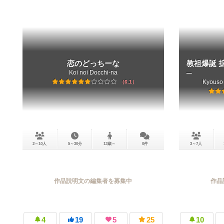
恋のどっちーな
教祖爆誕 
Koi noi Docchi-na
─
Kyouso 
6.1
2～10人
5～30分
13歳～
0件
3～7人
作品説明文の編集者を募集中
作品
4
19
5
25
10