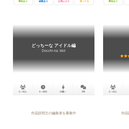
興味あり
経験あり
お気に入り
持ってる
興味あり
どっちーな アイドル編
Docchi-na: Idol
2～10人
5～30分
13歳～
0件
2～10人
作品説明文の編集者を募集中
作品