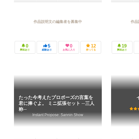
作品説明文の編集者を募集中
作品
0
5
0
12
19
興味あり
経験あり
お気に入り
持ってる
興味あり
たった今考えたプロポーズの言葉を
君に捧ぐよ。 ミニ拡張セット ─三人
称─
Instant Propose: Sannin Show