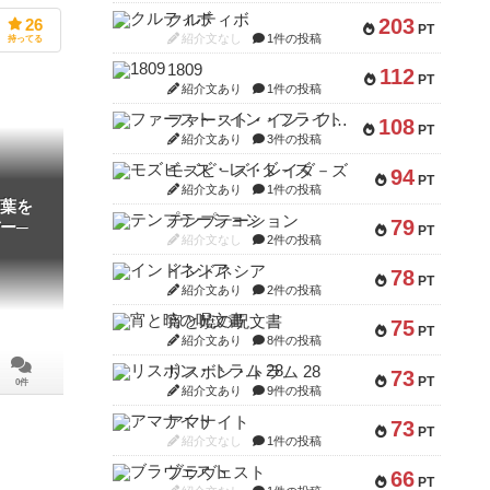
クルティボ
203
26
PT
紹介文なし
1件の投稿
持ってる
1809
112
PT
紹介文あり
1件の投稿
ファースト・イン・フライト
108
PT
紹介文あり
3件の投稿
モズビ－ズ・レイダ－ズ
94
PT
紹介文あり
1件の投稿
葉を
テンプテーション
79
ー─
PT
紹介文なし
2件の投稿
インドネシア
78
PT
紹介文あり
2件の投稿
宵と暁の呪文書
75
PT
紹介文あり
8件の投稿
リスボン・トラム 28
73
PT
0件
紹介文あり
9件の投稿
アマナイト
73
PT
紹介文なし
1件の投稿
ブラヴェスト
66
PT