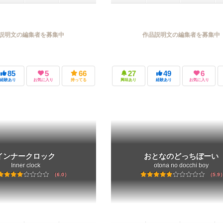
説明文の編集者を募集中
作品説明文の編集者を募集中
85
5
66
27
49
6
経験あり
お気に入り
持ってる
興味あり
経験あり
お気に入り
インナークロック
おとなのどっちぼーい
Inner clock
otona no docchi boy
6.0
5.9