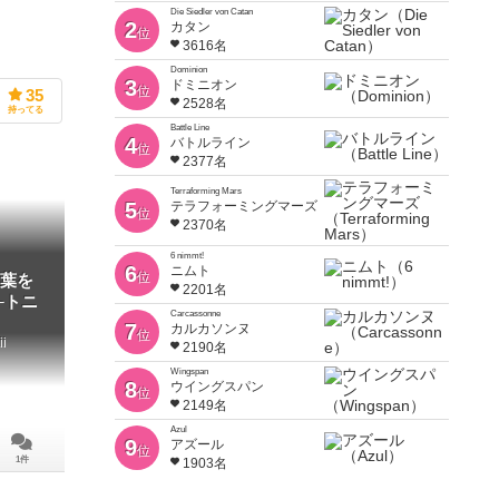
Die Siedler von Catan
2
カタン
位
3616名
Dominion
3
ドミニオン
位
35
2528名
持ってる
Battle Line
4
バトルライン
位
2377名
Terraforming Mars
5
テラフォーミングマーズ
位
2370名
6 nimmt!
6
ニムト
位
葉を
2201名
─トニ
Carcassonne
7
カルカソンヌ
位
ii
2190名
Wingspan
8
ウイングスパン
位
2149名
Azul
9
アズール
位
1件
1903名