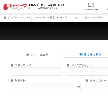
世界のボードゲームを楽しもう！
ボードゲーム専門の総合情報サイト
データベース
検
ボドゲーマTOP
ボードゲームの検索
ダイポ（daipo） 31個のボードゲーム
さくさく表示
じっくり表示
商品名、商品説明文、デザイナー名、テーマ名、メカニクス名を対象にフリー
ゲームデザイナー名を指定して
フリーワード
ゲームデザイナー
対象年齢を指定します。
世界観や登場人
対象年齢
テーマ/フレー