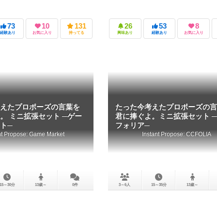
73
10
131
26
53
8
経験あり
お気に入り
持ってる
興味あり
経験あり
お気に入り
えたプロポーズの言葉を
たった今考えたプロポーズの言
。 ミニ拡張セット ─ゲー
君に捧ぐよ。ミニ拡張セット 
ト─
フォリア─
nt Propose: Game Market
Instant Propose: CCFOLIA
15～30分
13歳～
0件
3～6人
15～35分
13歳～