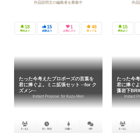
作品説明文の編集者を募集中
作品
18
15
1
48
15
興味あり
経験あり
お気に入り
持ってる
興味あり
たった今考えたプロポーズの言葉を
たった今考
君に捧ぐよ。ミニ拡張セット ─for ク
君に捧ぐよ
ズメン─
藻岩下BRI
Instant Propose: for Kuzu-Men
Instant 
3～6人
15～35分
13歳～
0件
3～6人