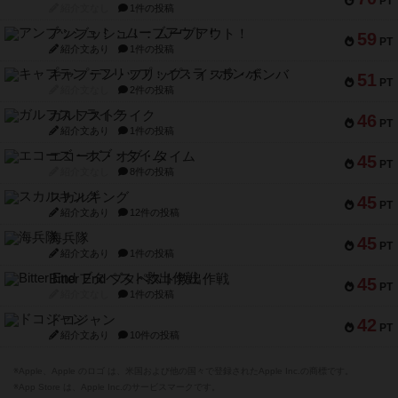
PT
紹介文なし
1件の投稿
アンブッシュ！：ムーブアウト！
59
PT
紹介文あり
1件の投稿
キャプテン・フリップ：イスラ・ボンバ
51
PT
紹介文なし
2件の投稿
ガルフストライク
46
PT
紹介文あり
1件の投稿
エコーズ・オブ・タイム
45
PT
紹介文なし
8件の投稿
スカルキング
45
PT
紹介文あり
12件の投稿
海兵隊
45
PT
紹介文あり
1件の投稿
Bitter End ブタペスト救出作戦
45
PT
紹介文なし
1件の投稿
ドコジャン
42
PT
紹介文あり
10件の投稿
※Apple、Apple のロゴ は、米国および他の国々で登録されたApple Inc.の商標です。
※App Store は、Apple Inc.のサービスマークです。