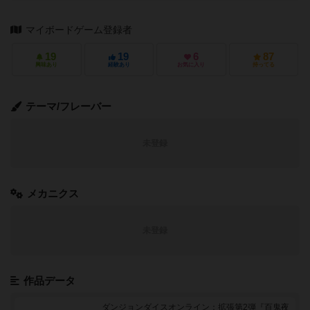
マイボードゲーム登録者
19
19
6
87
興味あり
経験あり
お気に入り
持ってる
テーマ/フレーバー
未登録
メカニクス
未登録
作品データ
ダンジョンダイスオンライン：拡張第2弾『百鬼夜