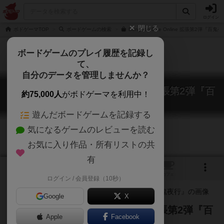
ログイン
閉じる
ボドゲーマTOP
ボードゲームの検索
Dungeon Dice Online 拡張第2弾『
ボードゲームのプレイ履歴を記録し
て、
自分のデータを管理しませんか？
ダンジョンダイスオンライン：拡張第2弾『百
約75,000人
がボドゲーマを利用中！
鬼夜行』
Dungeon Dice Online: Hyakki Yako
遊んだボードゲームを記録する
気になるゲームのレビューを読む
お気に入り作品・所有リストの共
有
1
3
トップ
画像
動画
レビュー
カフェ
ログイン / 会員登録（10秒）
Google
X
ダンジョンダイスオンラインの拡張第2弾『百
Apple
Facebook
鬼夜行』!!