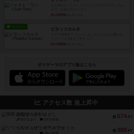
まぁ面白かった‼️よくテレビとかのバラエティなん
かで、お題がわからずに...
約16時間前
by みいやん
レビュー
ピタッコカルタ
ボドゲ相席会でプレイしましたひらがなが書かれ
たカードを2枚まで手をつけ...
約16時間前
by みいやん
ボドゲーマのアプリ版はこちら
アクセス数 急上昇中
無限まちがいさがし
574
PT
紹介文あり
2件の投稿
リワイルド：サウスアメリカ
389
PT
紹介文なし
2件の投稿