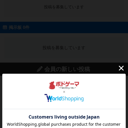
投稿を募集しています
掲示板 0件
投稿を募集しています
会員の新しい投稿
レビュー
充実
ウイングスパン
期待値を上げすぎた、というのが正直な感想。２
人で何度かプレイ。ここでも...
16分前
by S
レビュー
街コロ通
街コロとの違いは初めから二つサイコロを振れる