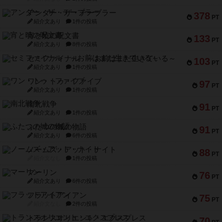
アンダー・ザ・テーブラー
378
PT
紹介文あり
1件の投稿
宵と暁の呪文書
133
PT
紹介文あり
8件の投稿
セミファイナル ～お前はまだ生きている～
103
PT
紹介文あり
1件の投稿
ワン・トゥ・ファイブ
97
PT
紹介文あり
1件の投稿
南北戦争
91
PT
紹介文あり
1件の投稿
ふたつの城の物語
91
PT
紹介文あり
6件の投稿
ノームズ・アット・ナイト
88
PT
紹介文なし
1件の投稿
マーリン
76
PT
紹介文あり
6件の投稿
フラットアイアン
75
PT
紹介文なし
2件の投稿
トランスオリエント・エクスプレス
70