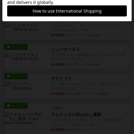
など、少しの違いはあるけれ...
約5時間前
by くみ
戦略やコツ
ニューオールド
ゲーム終了時に、「オールドカードとニューカー
ドのどちらもある」 状態に...
約6時間前
by オグランド（Oguland）
レビュー
ニューオールド
ボードゲームを1,000個以上持っているユーザー視
点で良かった点と悪か...
約6時間前
by オグランド（Oguland）
レビュー
デクリプト
プレイ感がしっかりしてるから、超ボードゲーム
やったなって感じ。パーティ...
約7時間前
by ヒロ(新！ボードゲーム家族)
レビュー
充実
アルナックの失われし遺跡
アナログ対人プレイ数回。クニツィア先生の名作
「エルドラドを探して」にあ...
約9時間前
by おーちゃん