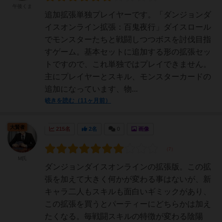
午後くま
追加拡張単独プレイヤーです。「ダンジョンダ
イスオンライン拡張：百鬼夜行」ダイスロール
でモンスターたちと戦闘しつつボスを討伐目指
すゲーム。基本セットに追加する形の拡張セッ
トですので、これ単独ではプレイできません。
主にプレイヤーとスキル、モンスターカードの
追加になっています、物...
続きを読む（11ヶ月前）
大賢者
215名
2名
0
画像
M氏
ダンジョンダイスオンラインの拡張版。この拡
張を加えて大きく何かが変わる事はないが、新
キャラ二人もスキルも面白いギミックがあり、
この拡張を買うとパーティーにどちらかは加え
たくなる。毎戦闘スキルの特徴が変わる陰陽