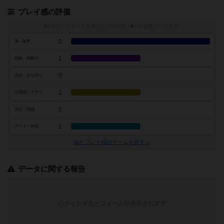
プレイ感の評価
トグルスイッチを押すとプレイ感（
※
）の投票ができます
2
運・確率
1
戦略・判断力
0
交渉・立ち回り
1
心理戦・ブラフ
0
攻防・戦闘
1
アート・外見
似たプレイ感のゲームを探す→
データに関する報告
ログインするとフォームが表示されます