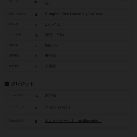
タイトル
行』
Dungeon Dice Online: Hyakki Yako
原題・英題表記
1人～4人
参加人数
20分～30分
プレイ時間
8歳から
対象年齢
未登録
発売時期
未登録
参考価格
クレジット
未登録
ゲームデザイン
きろぴ（kilopi）
アートワーク
あんきろわーくす（ankiloworks）
関連企業/団体