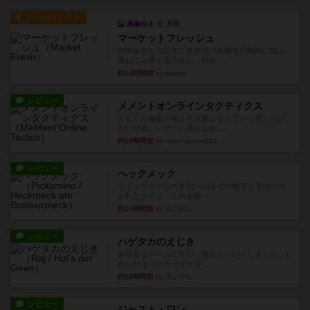
ルール/インスト
画像付き
充実
マーケットフレッシュ
目的あなたの店先に農産物の木箱を戦略的に積み
重ねて在庫を最大化し、競合...
約14時間前
by jurong
レビュー
メメントオンラインタクティクス
どんどん物量が増えて大変になっていく押し付け
合いが楽しいゲーム盛り上が...
約14時間前
by nekomanma222
レビュー
ヘックメック
サイコロゲームです1から5までの数字と芋虫がか
かれたダイス。これを振っ...
約16時間前
by みいやん
レビュー
ハゲタカのえじき
超有名なゲームですが、初めてプレイしました。1
から15までのカードがプ...
約16時間前
by みいやん
レビュー
ジャスト・ワン