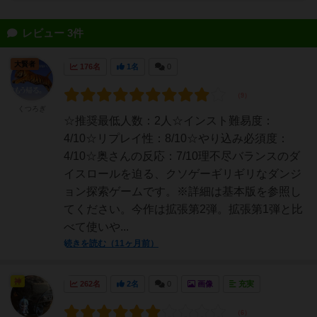
レビュー 3件
大賢者
176名
1名
0
くつろぎ
☆推奨最低人数：2人☆インスト難易度：
4/10☆リプレイ性：8/10☆やり込み必須度：
4/10☆奥さんの反応：7/10理不尽バランスのダ
イスロールを迫る、クソゲーギリギリなダンジ
ョン探索ゲームです。※詳細は基本版を参照し
てください。今作は拡張第2弾。拡張第1弾と比
べて使いや...
続きを読む（11ヶ月前）
神
262名
2名
0
画像
充実