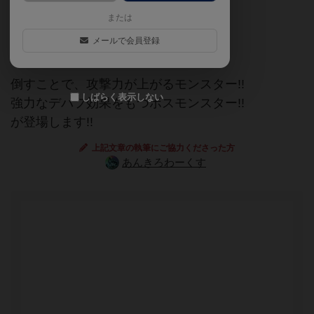
または
表裏を切り替えて戦う新職業!!
メールで会員登録
『夜叉』『陰陽師』追加!!
倒すことで、攻撃力が上がるモンスター!!
しばらく表示しない
強力なデバフ効果をもつボスモンスター!!
が登場します!!
上記文章の執筆にご協力くださった方
あんきろわーくす