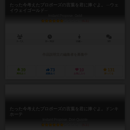
たった今考えたプロポーズの言葉を君に捧ぐよ。 ─ウェ
イウェイゴールド─
Instant Propose: Gold
6.3
3～7人
15～35分
13歳～
3件
作品説明文の編集者を募集中
39
73
10
131
興味あり
経験あり
お気に入り
持ってる
たった今考えたプロポーズの言葉を君に捧ぐよ。ドンキ
ホーテ
Instant Propose: Don Quijote
6.1