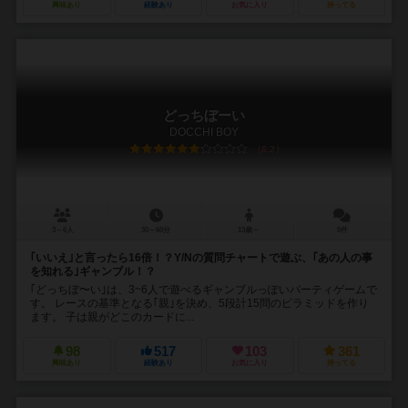
興味あり
経験あり
お気に入り
持ってる
どっちぼーい
DOCCHI BOY
6.2
3～6人
30～60分
13歳～
5件
｢いいえ｣と言ったら16倍！？Y/Nの質問チャートで遊ぶ、｢あの人の事
を知れる｣ギャンブル！？
｢どっちぼ〜い｣は、3~6人で遊べるギャンブルっぽいパーティゲームで
す。 レースの基準となる｢親｣を決め、5段計15問のピラミッドを作り
ます。 子は親がどこのカードに...
98
517
103
361
興味あり
経験あり
お気に入り
持ってる