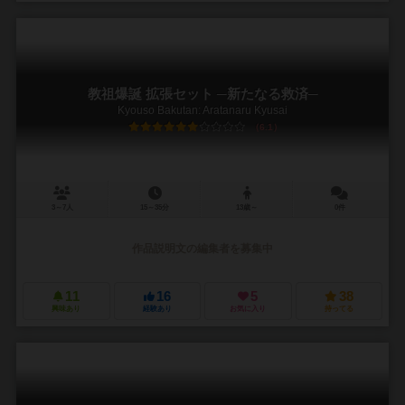
教祖爆誕 拡張セット ─新たなる救済─
Kyouso Bakutan: Aratanaru Kyusai
6.1
3～7人
15～35分
13歳～
0件
作品説明文の編集者を募集中
11
16
5
38
興味あり
経験あり
お気に入り
持ってる