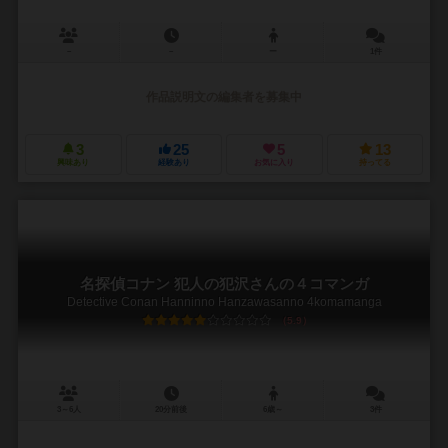
－
－
ー
1件
作品説明文の編集者を募集中
3
25
5
13
興味あり
経験あり
お気に入り
持ってる
名探偵コナン 犯人の犯沢さんの４コマンガ
Detective Conan Hanninno Hanzawasanno 4komamanga
5.9
3～6人
20分前後
6歳～
3件