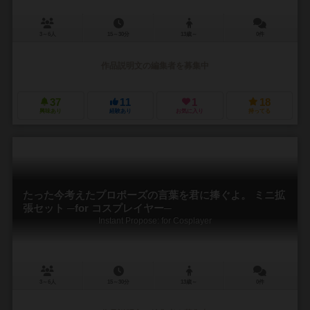
3～6人
15～30分
13歳～
0件
作品説明文の編集者を募集中
37
11
1
18
興味あり
経験あり
お気に入り
持ってる
たった今考えたプロポーズの言葉を君に捧ぐよ。 ミニ拡
張セット ─for コスプレイヤー─
Instant Propose: for Cosplayer
3～6人
15～30分
13歳～
0件