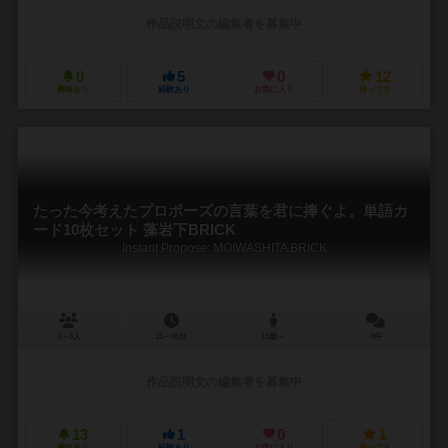
作品説明文の編集者を募集中
0
5
0
12
興味あり
経験あり
お気に入り
持ってる
たった今考えたプロポーズの言葉を君に捧ぐよ。単語カ
ード10枚セット 藻岩下BRICK
Instant Propose: MOIWASHITA BRICK
3～6人
15～35分
13歳～
0件
作品説明文の編集者を募集中
13
1
0
1
興味あり
経験あり
お気に入り
持ってる