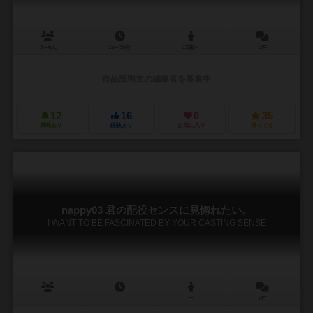
3～6人
15～35分
13歳～
0件
作品説明文の編集者を募集中
12
16
0
35
興味あり
経験あり
お気に入り
持ってる
nappy03 君の配役センスに見惚れたい。
I WANT TO BE FASCINATED BY YOUR CASTING SENSE
－
－
ー
0件