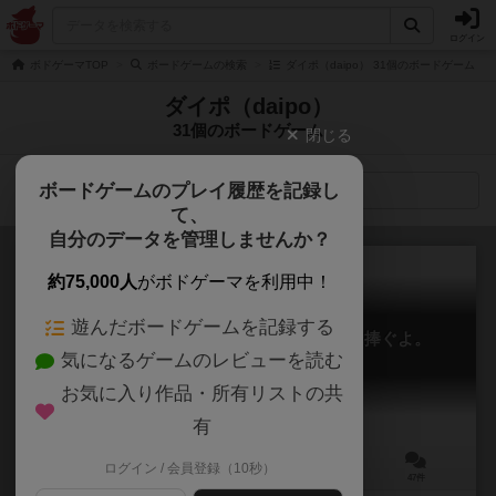
ログイン
ボドゲーマTOP
ボードゲームの検索
ダイポ（daipo） 31個のボードゲーム
ダイポ（daipo）
31個のボードゲーム
閉じる
ボードゲームのプレイ履歴を記録し
検索メニュー
て、
自分のデータを管理しませんか？
約75,000人
がボドゲーマを利用中！
遊んだボードゲームを記録する
たった今考えたプロポーズの言葉を君に捧ぐよ。
気になるゲームのレビューを読む
Instant Propose
6.1
お気に入り作品・所有リストの共
有
ログイン / 会員登録（10秒）
3～6人
15～30分
13歳～
47件