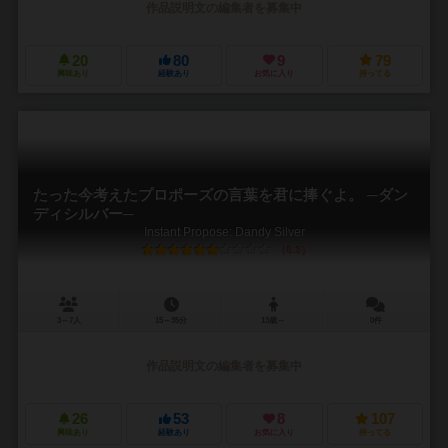
作品説明文の編集者を募集中
20
80
9
79
興味あり
経験あり
お気に入り
持ってる
たった今考えたプロポーズの言葉を君に捧ぐよ。 ─ダン
ディシルバー─
Instant Propose: Dandy Silver
6.3
3～7人
15～35分
13歳～
0件
作品説明文の編集者を募集中
26
53
8
107
興味あり
経験あり
お気に入り
持ってる