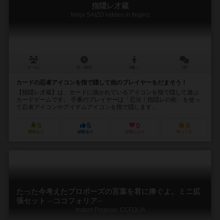
指隠レ才蔵
Ninja SAIZO hidden in fingers
2～5人
15～20分
8歳～
1件
カードの忍者アイコンを指で隠して他のプレイヤーをだまそう！
【指隠レ才蔵】は、カードに描かれているアイコンを指で隠して遊ぶ
カードゲームです。 手番のプレイヤーは「忍法！指隠レの術」を使っ
て忍者アイコンやアイテムアイコンを指で隠します...
5
5
0
6
興味あり
経験あり
お気に入り
持ってる
たった今考えたプロポーズの言葉を君に捧ぐよ。ミニ拡
張セット ─ココフォリア─
Instant Propose: CCFOLIA