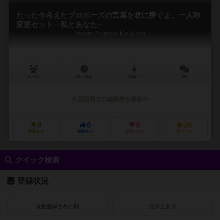
たった今考えたプロポーズの言葉を君に捧ぐよ。一人称
変更セット ─私とあなた─
Instant Propose: Me & You
3～6人
15～30分
13歳～
0件
作品説明文の編集者を募集中
9
0
0
26
興味あり
経験あり
お気に入り
持ってる
クイック検索
登録状況
最近登録された順
紹介文あり