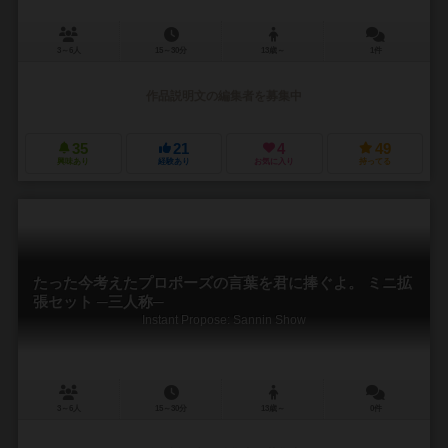
3～6人
15～30分
13歳～
1件
作品説明文の編集者を募集中
35
21
4
49
興味あり
経験あり
お気に入り
持ってる
たった今考えたプロポーズの言葉を君に捧ぐよ。 ミニ拡
張セット ─三人称─
Instant Propose: Sannin Show
3～6人
15～30分
13歳～
0件