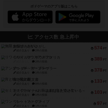
ボドゲーマのアプリ版はこちら
アクセス数 急上昇中
無限まちがいさがし
574
PT
紹介文あり
2件の投稿
リワイルド：サウスアメリカ
389
PT
紹介文なし
2件の投稿
アンダー・ザ・テーブラー
378
PT
紹介文あり
1件の投稿
宵と暁の呪文書
133
PT
紹介文あり
8件の投稿
セミファイナル ～お前はまだ生きている～
103
PT
紹介文あり
1件の投稿
ワン・トゥ・ファイブ
97
PT
紹介文あり
1件の投稿