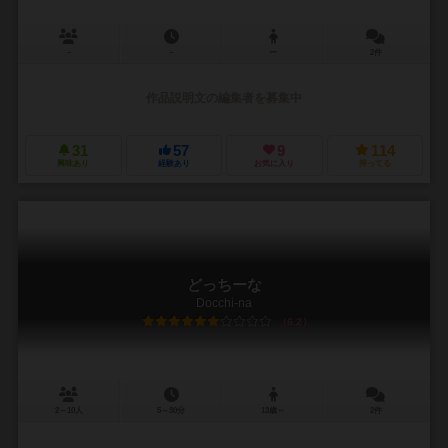
－
－
ー
2件
作品説明文の編集者を募集中
31
57
9
114
興味あり
経験あり
お気に入り
持ってる
どっちーな
Docchi-na
6.2
2～10人
5～30分
13歳～
2件