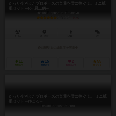
たった今考えたプロポーズの言葉を君に捧ぐよ。ミニ拡
張セット ─for 厨二病─
Instant Propose: for Chunibyo
6.0
3～6人
15～35分
13歳～
0件
作品説明文の編集者を募集中
11
15
2
55
興味あり
経験あり
お気に入り
持ってる
たった今考えたプロポーズの言葉を君に捧ぐよ。 ミニ拡
張セット ─ゆこる─
Instant Propose: Yucoru