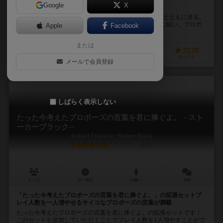
Google
X
即興プロポーズで盛り上がれ!
1人に対して他の全員でプロポーズの言葉を考え、指輪とともに送る。
しかし、使える言葉は限られており考える時間も非常に短い。プロポ
Apple
Facebook
ーズをまともに考えれない状況で、相手にグッとく...
または
487
3198
662
2178
興味あり
経験あり
お気に入り
持ってる
メールで会員登録
しばらく表示しない
たった今考えたプロポーズの言葉を君に捧ぐよ。 ─スト
ーカーブラック─
Instant Propose: Stalker Black
6.3
3～7人
15～35分
13歳～
12件
「たった今考えたプロポーズの言葉を君に捧ぐよ。」の拡張セットプ
レイ人数を一人増やせるサイコなプロポーズの言葉が満載
たった今考えたプロポーズの言葉を君に捧ぐよ。の拡張セットです！
このセットを追加していただくことでプレイ人数を1人増やすことがで