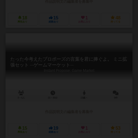
作品説明文の編集者を募集中
18
15
1
48
興味あり
経験あり
お気に入り
持ってる
たった今考えたプロポーズの言葉を君に捧ぐよ。 ミニ拡
張セット ─ゲームマーケット─
Instant Propose: Game Market
3～6人
15～30分
13歳～
0件
作品説明文の編集者を募集中
15
19
1
53
興味あり
経験あり
お気に入り
持ってる