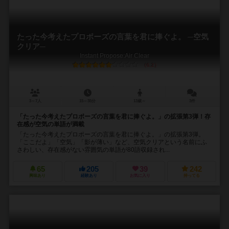
たった今考えたプロポーズの言葉を君に捧ぐよ。 ─空気
クリア─
Instant Propose:Air Clear
6.2
3～7人
15～35分
13歳～
3件
「たった今考えたプロポーズの言葉を君に捧ぐよ。」の拡張第3弾！存
在感が空気の単語が満載
「たった今考えたプロポーズの言葉を君に捧ぐよ。」の拡張第3弾。
「ここだよ」「空気」「影が薄い」など、空気クリアという名前にふ
さわしい、存在感がない雰囲気の単語が80語収録され...
65
205
39
242
興味あり
経験あり
お気に入り
持ってる