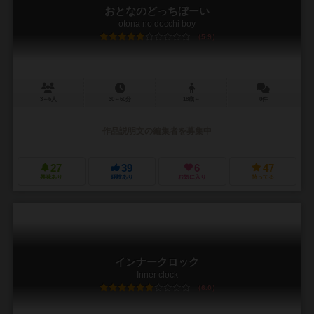
おとなのどっちぼーい
otona no docchi boy
5.9
3～6人
30～60分
18歳～
0件
作品説明文の編集者を募集中
27
39
6
47
興味あり
経験あり
お気に入り
持ってる
インナークロック
Inner clock
6.0