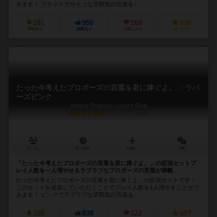
きます！ ブラックでサイコな雰囲気の言葉を...
181
956
169
836
興味あり
経験あり
お気に入り
持ってる
たった今考えたプロポーズの言葉を君に捧ぐよ。 ：ラバ
ーズピンク
Instant Propose: Lover's Pink
6.2
3～7人
15～35分
13歳～
9件
「たった今考えたプロポーズの言葉を君に捧ぐよ。」の拡張セットプ
レイ人数を一人増やせるラブラブなプロポーズの言葉が満載
たった今考えたプロポーズの言葉を君に捧ぐよ。の拡張セットです！
このセットを追加していただくことでプレイ人数を1人増やすことがで
きます！ ピンクでラブラブな雰囲気の言葉を...
156
838
122
687