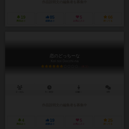
作品説明文の編集者を募集中
19
85
5
66
興味あり
経験あり
お気に入り
持ってる
恋のどっちーな
Koi noi Docchi-na
6.1
2～10人
5～30分
13歳～
0件
作品説明文の編集者を募集中
4
19
5
25
興味あり
経験あり
お気に入り
持ってる