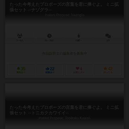
たった今考えたプロポーズの言葉を君に捧ぐよ。 ミニ拡
張セット ─ナゾグラ─
Instant Propose: Nazogla
3～6人
15～30分
13歳～
1件
作品説明文の編集者を募集中
35
22
4
42
興味あり
経験あり
お気に入り
持ってる
たった今考えたプロポーズの言葉を君に捧ぐよ。 ミニ拡
張セット ─トニカクカワイイ─
Instant Propose: Tonikaku Kawaii