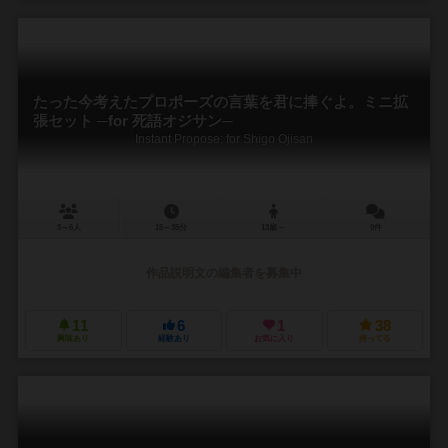
たった今考えたプロポーズの言葉を君に捧ぐよ。ミニ拡
張セット ─for 死語オジサン─
Instant Propose: for Shigo Ojisan
3～6人
15～35分
13歳～
0件
作品説明文の編集者を募集中
11
6
1
38
興味あり
経験あり
お気に入り
持ってる