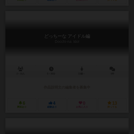
どっちーな アイドル編
Docchi-na: Idol
2～10人
5～30分
13歳～
0件
作品説明文の編集者を募集中
6
4
0
13
興味あり
経験あり
お気に入り
持ってる