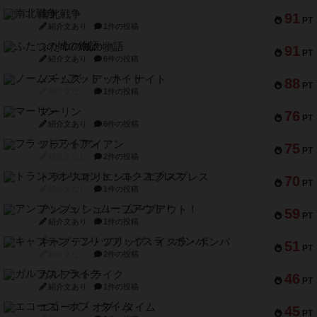
南北戦争
91
PT
紹介文あり
1件の投稿
ふたつの城の物語
91
PT
紹介文あり
6件の投稿
ノームズ・アット・ナイト
88
PT
紹介文なし
1件の投稿
マーリン
76
PT
紹介文あり
6件の投稿
フラットアイアン
75
PT
紹介文なし
2件の投稿
トランスオリエント・エクスプレス
70
PT
紹介文なし
1件の投稿
アンブッシュ！：ムーブアウト！
59
PT
紹介文あり
1件の投稿
キャプテン・フリップ：イスラ・ボンバ
51
PT
紹介文なし
2件の投稿
ガルフストライク
46
PT
紹介文あり
1件の投稿
エコーズ・オブ・タイム
45
PT