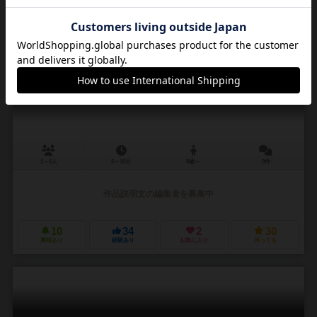
レディ・ゴディバ
Lady Godiva
2～6人
5～10分
8歳～
0件
作品説明文の編集者を募集中
10
34
2
30
興味あり
経験あり
お気に入り
持ってる