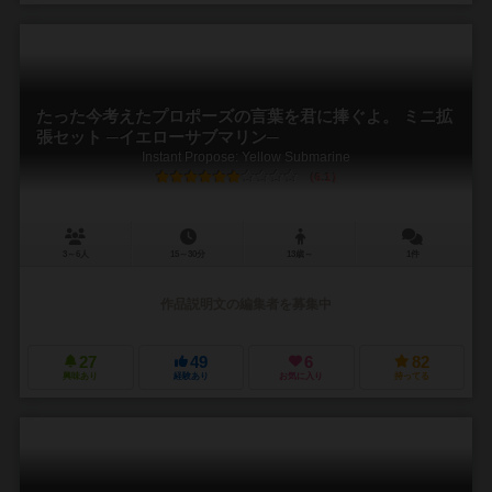
たった今考えたプロポーズの言葉を君に捧ぐよ。 ミニ拡
張セット ─イエローサブマリン─
Instant Propose: Yellow Submarine
6.1
3～6人
15～30分
13歳～
1件
作品説明文の編集者を募集中
27
49
6
82
興味あり
経験あり
お気に入り
持ってる