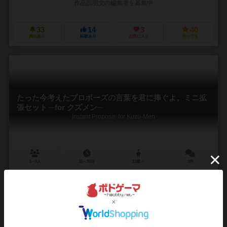
作品説明文の編集者を募集中
33
14
3
40
興味あり
経験あり
お気に入り
持ってる
たった今考えたプロポーズの言葉を君に捧ぐよ。ミニ拡
張セット ─for クズメン─
Instant Propose: for Kuzu-Men
3～6人
15～35分
13歳～
0件
作品説明文の編集者を募集中
15
20
3
66
興味あり
経験あり
お気に入り
持ってる