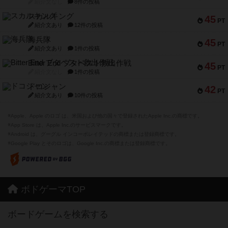
紹介文なし
8件の投稿
スカルキング
45
PT
紹介文あり
12件の投稿
海兵隊
45
PT
紹介文あり
1件の投稿
Bitter End ブタペスト救出作戦
45
PT
紹介文なし
1件の投稿
ドコジャン
42
PT
紹介文あり
10件の投稿
※Apple、Apple のロゴ は、米国および他の国々で登録されたApple Inc.の商標です。
※App Store は、Apple Inc.のサービスマークです。
※Android は、グーグル インコーポレイテッドの商標または登録商標です。
※Google Play とそのロゴは、Google Inc.の商標または登録商標です。
ボドゲーマTOP
ボードゲームを検索する