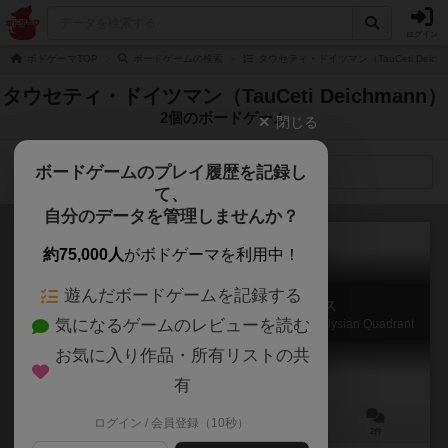
ログイン
ボドゲーマTOP
ボードゲームの検索
タウセティ・ドイツマン（TauCeti Deic
タウセティ・ドイツマン（TauCeti Deichmann）
2個のボードゲーム
閉じる
ボードゲームのプレイ履歴を記録し
検索メニュー
て、
自分のデータを管理しませんか？
約75,000人
がボドゲーマを利用中！
遊んだボードゲームを記録する
サイドリアル・コンフルーエンス
気になるゲームのレビューを読む
Sidereal Confluence: Trading and Negotiation in the Elysian Quadrant
お気に入り作品・所有リストの共
有
ログイン / 会員登録（10秒）
4～9人
120～180分
14歳～
2件