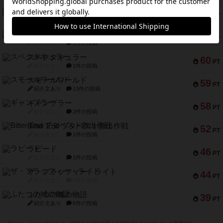
アマナイト
73
PT
紹介文なし
1件の投稿
ブラヴェスト
66
PT
紹介文なし
1件の投稿
スペクタキュラー
60
PT
紹介文なし
1件の投稿
スモールワールド
59
PT
紹介文あり
13件の投稿
ギャンブラー
58
PT
紹介文なし
2件の投稿
Bitter End ブタペスト救出作戦
52
PT
紹介文なし
1件の投稿
ラピード
46
PT
紹介文なし
1件の投稿
ザ・フラッフィー・ライト
44
PT
紹介文なし
0件の投稿
ふたつの城の物語
39
PT
紹介文あり
6件の投稿