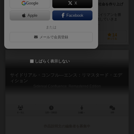
Google
X
生体も文化も発展も違う9種族が宇宙で出会い、新しい社会を作り上げ
る。4-9人用の交渉ゲーム。
プレーヤーは各エイリアン文明の代表であり、自分のエイリアンを勝
Apple
Facebook
利させるため、各種リソースを取引し、共通技術を開発していきま
す。 技術はすべてのプレーヤーの能力を向上させ、発...
または
33
32
7
14
メールで会員登録
興味あり
経験あり
お気に入り
持ってる
しばらく表示しない
サイドリアル・コンフル―エンス：リマスタード・エデ
ィション
Sidereal Confluence: Remastered Edition
4～9人
120～180分
14歳～
0件
作品説明文の編集者を募集中