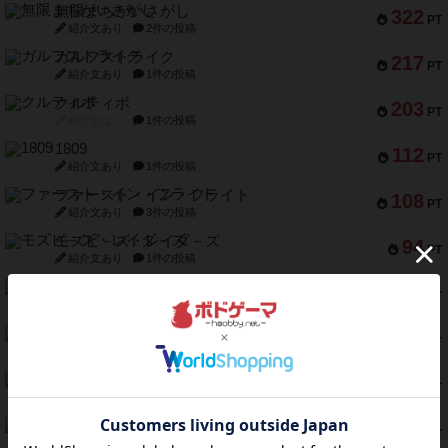
無限まちがいさがし
322
PT
紹介文あり
2件の投稿
ガルフストライク
217
PT
紹介文あり
1件の投稿
クルティボ
203
PT
紹介文なし
1件の投稿
1809
112
PT
紹介文あり
1件の投稿
ファースト・イン・フライト
108
PT
紹介文あり
3件の投稿
モズビ－ズ・レイダ－ズ
94
PT
紹介文あり
1件の投稿
テンプテーション
79
PT
紹介文なし
2件の投稿
インドネシア
78
PT
紹介文あり
2件の投稿
宵と暁の呪文書
75
PT
紹介文あり
8件の投稿
リスボン・トラム 28
73
PT
紹介文あり
9件の投稿