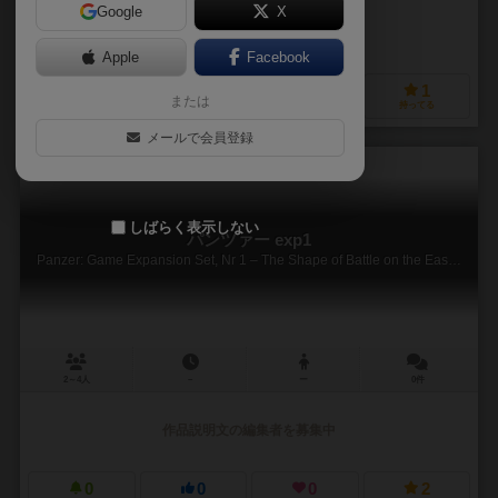
Google
X
作品説明文の編集者を募集中
Apple
Facebook
0
2
0
1
または
興味あり
経験あり
お気に入り
持ってる
メールで会員登録
しばらく表示しない
パンツァー exp1
Panzer: Game Expansion Set, Nr 1 – The Shape of Battle on the Eastern Front 1943-45
2～4人
－
ー
0件
作品説明文の編集者を募集中
0
0
0
2