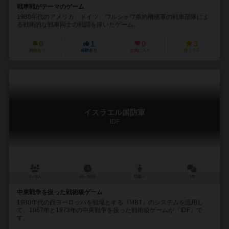
戦車戦がテーマのゲーム
1980年代のアメリカ、ドイツ、ワルシャワ条約機構軍の戦車部隊によ
る戦術的な戦車同士の戦闘を描いたゲーム。
0
1
0
3
興味あり
経験あり
お気に入り
持ってる
イスラエル国防軍
IDF
2～4人
60～90分
12歳～
1件
中東戦争を扱った戦術級ゲーム
1980年代の西ヨーロッパを戦場とする『MBT』のシステムを流用し
て、1967年と1973年の中東戦争を扱った戦術級ゲームが『IDF』で
す。