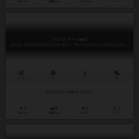
興味あり
経験あり
お気に入り
持ってる
パンツァー exp2
Panzer: Game Expansion Set, Nr 2 – The Final Forces on the Eastern Front 1941-44
2～4人
－
ー
0件
作品説明文の編集者を募集中
0
0
0
2
興味あり
経験あり
お気に入り
持ってる