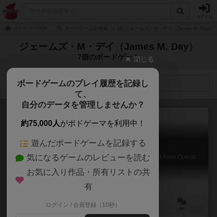
ログイン
ボドゲーマTOP
ボードゲームの検索
ジェームズ・M・デイ（James M. Day
ジェームズ・M・デイ（James M. Day）
7個のボードゲーム
閉じる
ボードゲームのプレイ履歴を記録し
検索メニュー
て、
自分のデータを管理しませんか？
約75,000人
がボドゲーマを利用中！
遊んだボードゲームを記録する
パンツァー
気になるゲームのレビューを読む
Panzer: The Game of Small Unit Actions and Combined Arms Operations on the Eastern Front 1943-45
お気に入り作品・所有リストの共
有
ログイン / 会員登録（10秒）
2～4人
120～300分
ー
0件