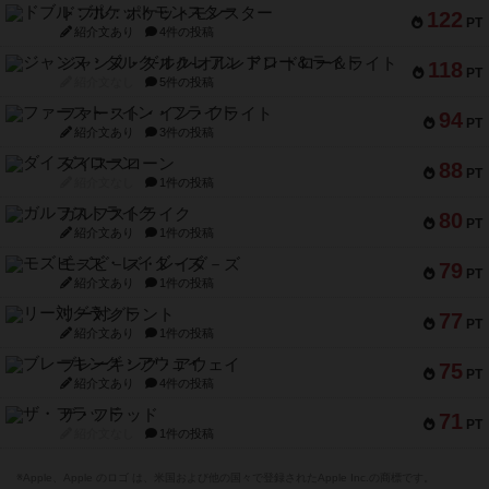
ドブル：ポケットモンスター
122
PT
紹介文あり
4件の投稿
ジャンヌ・ダルク-オルレアン ドロー＆ライト
118
PT
紹介文なし
5件の投稿
ファースト・イン・フライト
94
PT
紹介文あり
3件の投稿
ダイススローン
88
PT
紹介文なし
1件の投稿
ガルフストライク
80
PT
紹介文あり
1件の投稿
モズビ－ズ・レイダ－ズ
79
PT
紹介文あり
1件の投稿
リー対グラント
77
PT
紹介文あり
1件の投稿
ブレーキング・アウェイ
75
PT
紹介文あり
4件の投稿
ザ・フラッド
71
PT
紹介文なし
1件の投稿
※Apple、Apple のロゴ は、米国および他の国々で登録されたApple Inc.の商標です。