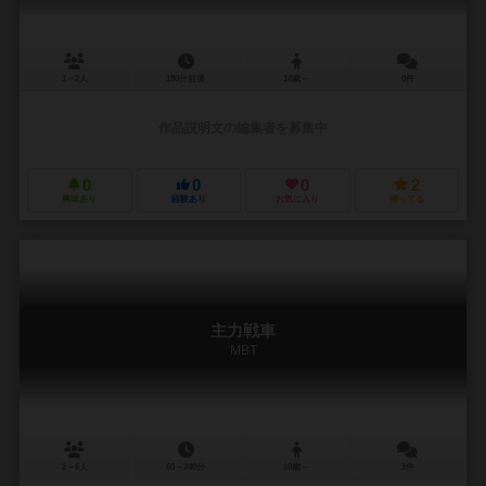
1～2人
180分前後
14歳～
0件
作品説明文の編集者を募集中
0
0
0
2
興味あり
経験あり
お気に入り
持ってる
主力戦車
MBT
2～6人
60～240分
10歳～
1件