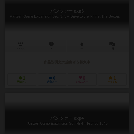
パンツァー exp3
Panzer: Game Expansion Set, Nr 3 – Drive to the Rhine: The Second Front 1944-45
2～4人
－
ー
0件
作品説明文の編集者を募集中
1
0
0
1
興味あり
経験あり
お気に入り
持ってる
パンツァー exp4
Panzer: Game Expansion Set, Nr 4 – France 1940