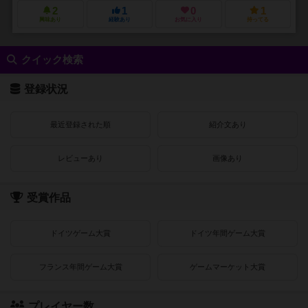
2
1
0
1
興味あり
経験あり
お気に入り
持ってる
クイック検索
登録状況
最近登録された順
紹介文あり
レビューあり
画像あり
受賞作品
ドイツゲーム大賞
ドイツ年間ゲーム大賞
フランス年間ゲーム大賞
ゲームマーケット大賞
プレイヤー数