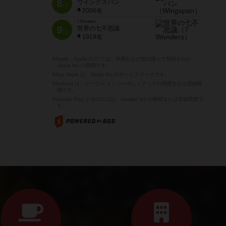
8
ウイングスパン
位
2006名
7 Wonders
9
世界の七不思議
位
1919名
※Apple、Apple のロゴ は、米国および他の国々で登録された
Apple Inc.の商標です。
※App Store は、Apple Inc.のサービスマークです。
※Android は、グーグル インコーポレイテッドの商標または登録商
標です。
※Google Play とそのロゴは、Google Inc.の商標または登録商標で
す。