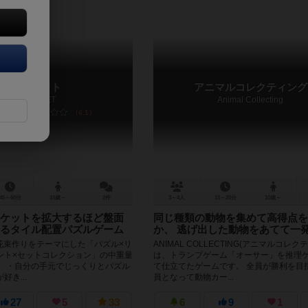
ブーケット
アニマルコレクティング
BOUQUET
Animal Collecting
6.1
45～60分
10歳～
2件
3～4人
15～20分
10歳～
ケットを拡大するほど盤面
同じ種類の動物を集めて高得点を
るタイル配置パズルゲーム
か、 逃げ出した動物をあてて一
、花束作りをテーマにした「パズル×リ
ANIMAL COLLECTING(アニマルコレ
ント×セットコレクション」の中重量
は、トランプゲーム「オーサー」を推理
。 ・自分の手元でじっくりとパズル
て仕立てたゲームです。 全員が勝利を目
き...
員となって動物カー...
27
5
33
6
9
1