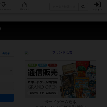
ログイン
カフェ/店舗
人気ボードゲーム
通販ストア
）
発売年
ます。マニュアルを読む時間や参加者へのルール説明時間は含まれていないため、初めて遊
できるよう、中世ファンタジー・クッキング・海賊同士の対決など、ゲームコンセプトを絞
にボードゲームに慣れている方向けの絞込機能です。例えば「ダイスロール」はランダム値
ボードゲーム通販
オンラインストアで7,500商品を販売中