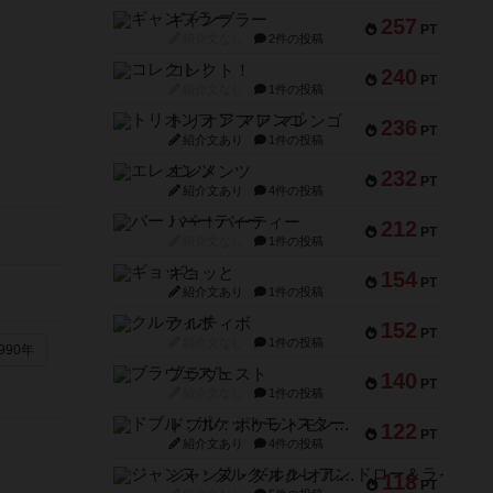
ギャンブラー
257
PT
紹介文なし
2件の投稿
コレクト！
240
PT
紹介文なし
1件の投稿
トリオンフ ア マレンゴ
236
PT
紹介文あり
1件の投稿
エレメンツ
232
PT
紹介文あり
4件の投稿
バー！パーティー
212
PT
紹介文なし
1件の投稿
ギョッと
154
PT
紹介文あり
1件の投稿
クルティボ
152
PT
紹介文なし
1件の投稿
990年
ブラヴェスト
140
PT
紹介文なし
1件の投稿
ドブル：ポケットモンスター
122
PT
紹介文あり
4件の投稿
ジャンヌ・ダルク-オルレアン ドロー＆ライト
118
PT