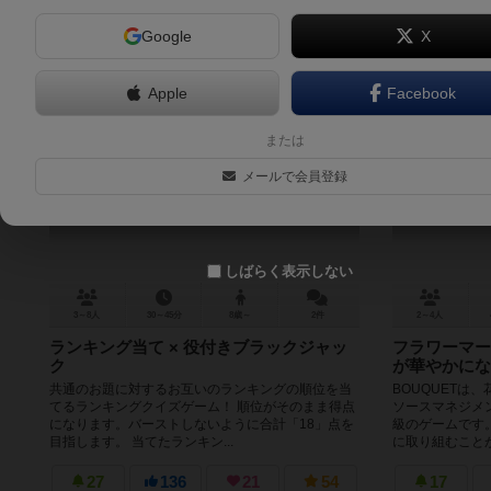
Google
X
Apple
Facebook
あなたランキング7
または
Anata Ranking Seven
メールで会員登録
6.3
しばらく表示しない
3～8人
30～45分
8歳～
2件
2～4人
ランキング当て × 役付きブラックジャッ
フラワーマー
ク
が華やかにな
共通のお題に対するお互いのランキングの順位を当
BOUQUETは
てるランキングクイズゲーム！ 順位がそのまま得点
ソースマネジメ
になります。バーストしないように合計「18」点を
級のゲームです
目指します。 当てたランキン...
に取り組むことが好
27
136
21
54
17