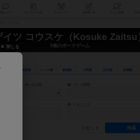
索
新着レビュー
ボードゲーム会
コミュニティ
掲示板一覧
5個のボードゲーム
ザイツ コウスケ（Kosuke Zaitsu
5個のボードゲーム
閉じる
、
更新順
レート順
登録順
人気順
注目順
投稿数
ワード検索ができます。
検索できます。
プレイ対象人数に含まれるボードゲームを指定します。
目安となる所要時間を指定することができ
遊べる人数
プレイ時間
物などモチーフ・ストーリーを指定することができます。直感的にゲームシステムを理解
ゲーム性を構成するコアシステムです。主
バー
メカニクス
リセット