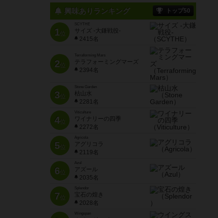
興味ありランキング
トップ50
SCYTHE
1
サイズ -大鎌戦役-
位
2415名
Terraforming Mars
2
テラフォーミングマーズ
位
2394名
Stone Garden
3
枯山水
位
2281名
Viticulture
4
ワイナリーの四季
位
2272名
Agricola
5
アグリコラ
位
2119名
Azul
6
アズール
位
2035名
Splendor
7
宝石の煌き
位
2028名
Wingspan