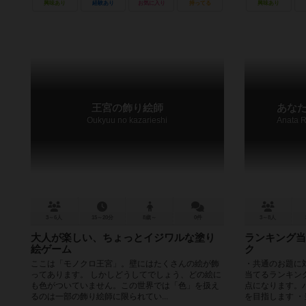
興味あり
経験あり
お気に入り
持ってる
興味あり
王宮の飾り絵師
あな
Oukyuu no kazarieshi
Anata R
3～6人
15～20分
8歳～
0件
3～8人
大人が楽しい、ちょっとイジワルな塗り
ランキング当
絵ゲーム
ク
ここは「モノクロ王宮」。壁にはたくさんの絵が飾
・共通のお題に
ってあります。 しかしどうしてでしょう、どの絵に
当てるランキン
も色がついていません。この世界では「色」を扱え
点になります。
るのは一部の飾り絵師に限られてい...
を目指します ・当