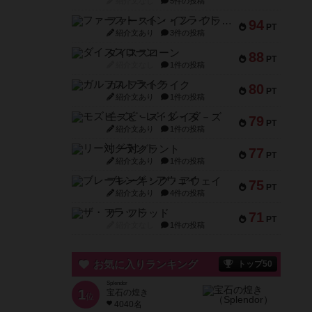
紹介文なし
5件の投稿
ファースト・イン・フライト
94
PT
紹介文あり
3件の投稿
ダイススローン
88
PT
紹介文なし
1件の投稿
ガルフストライク
80
PT
紹介文あり
1件の投稿
モズビ－ズ・レイダ－ズ
79
PT
紹介文あり
1件の投稿
リー対グラント
77
PT
紹介文あり
1件の投稿
ブレーキング・アウェイ
75
PT
紹介文あり
4件の投稿
ザ・フラッド
71
PT
紹介文なし
1件の投稿
お気に入りランキング
トップ50
Splendor
1
宝石の煌き
位
4040名