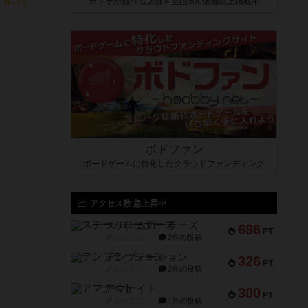
ボドゲが遊べる店舗を全国500店舗以上掲載中
持ってる
ボドファン
ボードゲームに特化したクラウドファンディング
アクセス数 急上昇中
スチームローラーズ
686
PT
紹介文なし
2件の投稿
テンプテーション
326
PT
紹介文なし
2件の投稿
アマナイト
300
PT
紹介文なし
1件の投稿