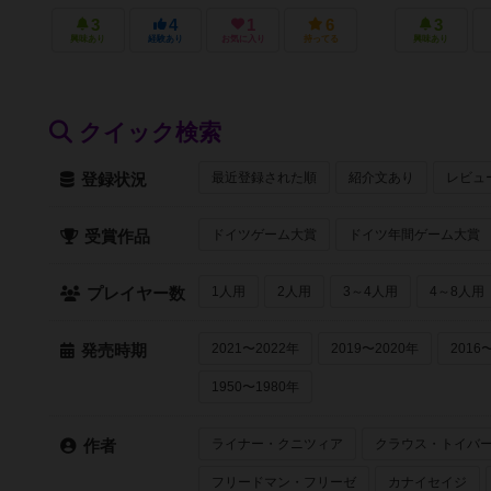
3
4
1
6
3
興味あり
経験あり
お気に入り
持ってる
興味あり
クイック検索
最近登録された順
紹介文あり
レビュ
登録状況
ドイツゲーム大賞
ドイツ年間ゲーム大賞
受賞作品
1人用
2人用
3～4人用
4～8人用
プレイヤー数
2021〜2022年
2019〜2020年
2016
発売時期
1950〜1980年
ライナー・クニツィア
クラウス・トイバ
作者
フリードマン・フリーゼ
カナイセイジ