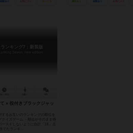
経験あり
お気に入り
持ってる
興味あり
経験あり
お気に入り
たランキング7：新装版
anking Seven: new edition
30～45分
8歳～
0件
て × 役付きブラックジャッ
対するお互いのランキングの順位を
グクイズゲーム ・順位がそのまま得
バーストしないように合計「18」点
てたランキ...