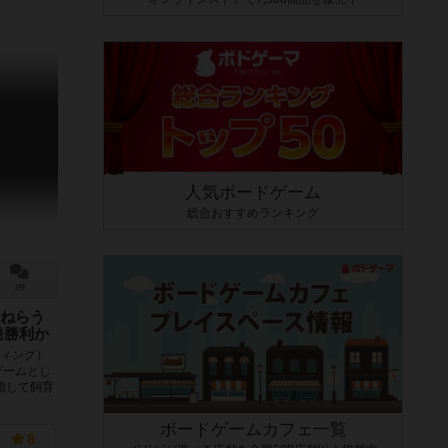
人気ボードゲーム
総合おすすめランキング
1件
ねらう
発勝利か
クティング）
ゲームとし
指して飼育
ボードゲームカフェ一覧
8