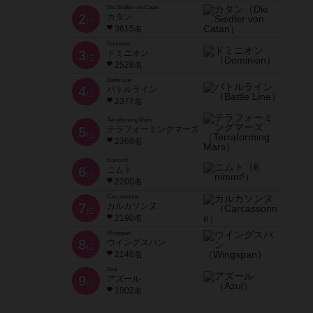
Die Siedler von Catan
2
カタン
位
3615名
Dominion
3
ドミニオン
位
2528名
Battle Line
4
バトルライン
位
2377名
Terraforming Mars
5
テラフォーミングマーズ
位
2369名
6 nimmt!
6
ニムト
位
2200名
Carcassonne
7
カルカソンヌ
位
2190名
Wingspan
8
ウイングスパン
位
2148名
Azul
9
アズール
位
1902名