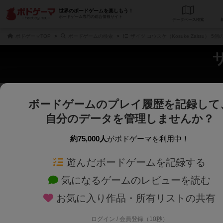
世界のボードゲームを楽しもう！
ボードゲーム専門の総合情報サイト
データベース
検
ボドゲーマTOP
ボードゲームの検索
ザイツ コウスケ（Kosuke Zaitsu） 
ボードゲームのプレイ履歴を記録して
さくさく表示
じっくり表示
自分のデータを管理しませんか？
商品名、商品説明文、デザイナー名、テーマ名、メカニクス名を対象にフリー
ゲームデザイナー名を指定して
フリーワード
ゲームデザイナー
約75,000人
がボドゲーマを利用中！
遊んだボードゲームを記録する
対象年齢を指定します。
世界観や登場人
対象年齢
テーマ/フレー
気になるゲームのレビューを読む
お気に入り作品・所有リストの共有
ログイン / 会員登録（10秒）