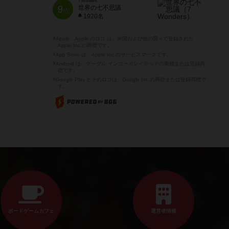
7 Wonders
9
世界の七不思議
位
1920名
※Apple、Apple のロゴ は、米国および他の国々で登録された
Apple Inc.の商標です。
※App Store は、Apple Inc.のサービスマークです。
※Android は、グーグル インコーポレイテッドの商標または登録商
標です。
※Google Play とそのロゴは、Google Inc.の商標または登録商標で
す。
ボードゲームカフェ
運営者情報