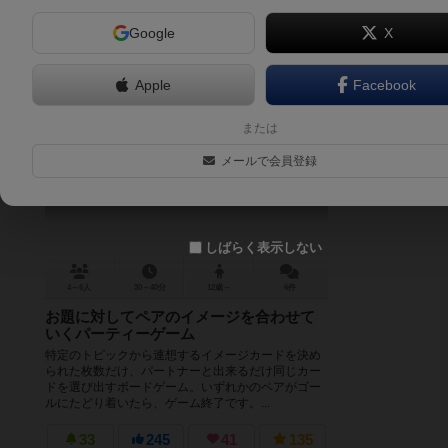
Google
X
Apple
Facebook
どきどきワクワク相性チェックゲー
または
ム
メールで会員登録
Compatibility
6.3
しばらく表示しない
4～6人
30～40分
12歳～
6件
お題に対してペアのイメージを合わせて
いくパーティーゲーム
特定のトピックから連想するイメージカードを決め
られた枚数だけ、パートナーと出来るだけ同じカー
ドを選び出すボードゲーム。いずれかのペアがゴー
ルにたどり着いたら、ゲーム終了です。...
33
245
41
135