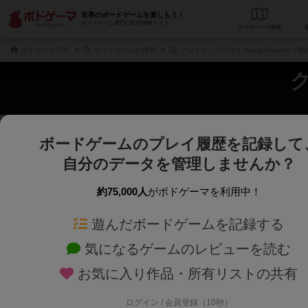
世界のボードゲームを楽しもう！
ボードゲーム専門の総合情報サイト
データベース
検
ボドゲーマTOP
ボードゲームの検索
クレイグ・ブラウネ (Craig Browne) 
ク
ボードゲームのプレイ履歴を記録して
さくさく表示
じっくり表示
自分のデータを管理しませんか？
商品名、商品説明文、デザイナー名、テーマ名、メカニクス名を対象にフリー
ゲームデザイナー名を指定して
フリーワード
ゲームデザイナー
約75,000人
がボドゲーマを利用中！
遊んだボードゲームを記録する
対象年齢を指定します。
世界観や登場人
対象年齢
テーマ/フレー
気になるゲームのレビューを読む
お気に入り作品・所有リストの共有
ログイン / 会員登録（10秒）