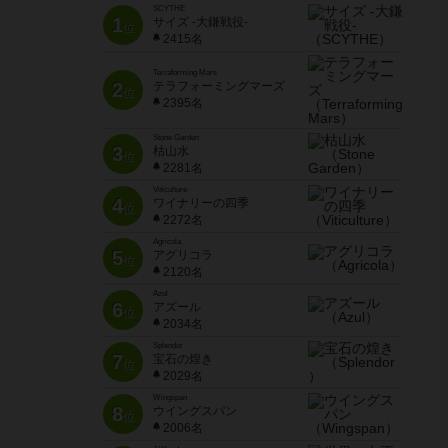
SCYTHE
1
サイズ -大鎌戦役-
位
2415名
Terraforming Mars
2
テラフォーミングマーズ
位
2395名
Stone Garden
3
枯山水
位
2281名
Viticulture
4
ワイナリーの四季
位
2272名
Agricola
5
アグリコラ
位
2120名
Azul
6
アズール
位
2034名
Splendor
7
宝石の煌き
位
2029名
Wingspan
8
ウイングスパン
位
2006名