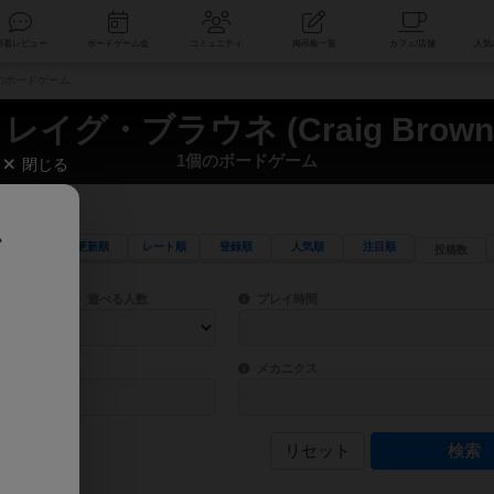
索
新着レビュー
ボードゲーム会
コミュニティ
掲示板一覧
1個のボードゲーム
レイグ・ブラウネ (Craig Brown
1個のボードゲーム
閉じる
、
更新順
レート順
登録順
人気順
注目順
投稿数
ワード検索ができます。
検索できます。
プレイ対象人数に含まれるボードゲームを指定します。
目安となる所要時間を指定することができ
遊べる人数
プレイ時間
物などモチーフ・ストーリーを指定することができます。直感的にゲームシステムを理解
ゲーム性を構成するコアシステムです。主
バー
メカニクス
リセット