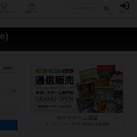
ログイン
カフェ/店舗
人気ボードゲーム
通販ストア
e)
発売年
ます。マニュアルを読む時間や参加者へのルール説明時間は含まれていないため、初めて遊
できるよう、中世ファンタジー・クッキング・海賊同士の対決など、ゲームコンセプトを絞
にボードゲームに慣れている方向けの絞込機能です。例えば「ダイスロール」はランダム値
ボードゲーム通販
オンラインストアで7,500商品を販売中