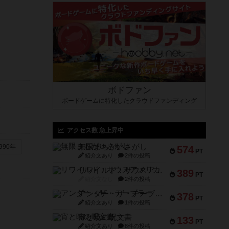
ボドファン
ボードゲームに特化したクラウドファンディング
アクセス数 急上昇中
無限まちがいさがし
990年
574
PT
紹介文あり
2件の投稿
リワイルド：サウスアメリカ
389
PT
紹介文なし
2件の投稿
アンダー・ザ・テーブラー
378
PT
紹介文あり
1件の投稿
宵と暁の呪文書
133
PT
紹介文あり
8件の投稿