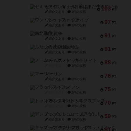
セミファイナル ～お前はまだ生きている～
103
PT
紹介文あり
1件の投稿
ワン・トゥ・ファイブ
97
PT
紹介文あり
1件の投稿
南北戦争
91
PT
紹介文あり
1件の投稿
ふたつの城の物語
91
PT
紹介文あり
6件の投稿
ノームズ・アット・ナイト
88
PT
紹介文なし
1件の投稿
マーリン
76
PT
紹介文あり
6件の投稿
フラットアイアン
75
PT
紹介文なし
2件の投稿
トランスオリエント・エクスプレス
70
PT
紹介文なし
1件の投稿
アンブッシュ！：ムーブアウト！
59
PT
紹介文あり
1件の投稿
キャプテン・フリップ：イスラ・ボンバ
51
PT