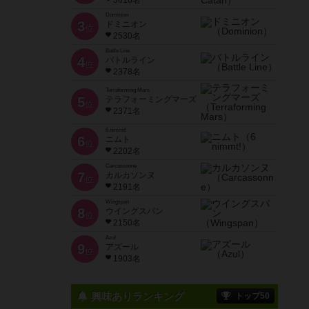
3616名
Dominion
3
ドミニオン
位
2530名
Battle Line
4
バトルライン
位
2378名
Terraforming Mars
5
テラフォーミングマーズ
位
2371名
6 nimmt!
6
ニムト
位
2202名
Carcassonne
7
カルカソンヌ
位
2191名
Wingspan
8
ウイングスパン
位
2150名
Azul
9
アズール
位
1903名
興味ありランキング
トップ50