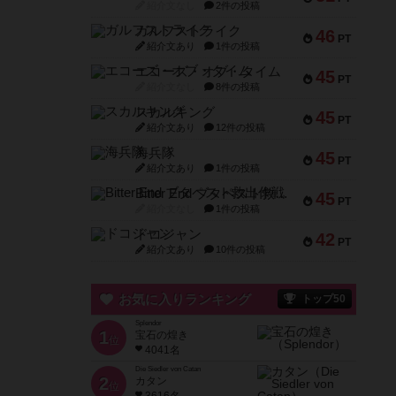
紹介文なし
2件の投稿
ガルフストライク
46
PT
紹介文あり
1件の投稿
エコーズ・オブ・タイム
45
PT
紹介文なし
8件の投稿
スカルキング
45
PT
紹介文あり
12件の投稿
海兵隊
45
PT
紹介文あり
1件の投稿
Bitter End ブタペスト救出作戦
45
PT
紹介文なし
1件の投稿
ドコジャン
42
PT
紹介文あり
10件の投稿
お気に入りランキング
トップ50
Splendor
1
宝石の煌き
位
4041名
Die Siedler von Catan
2
カタン
位