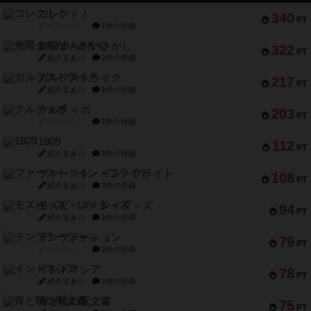
コレクト！
340
PT
紹介文なし
1件の投稿
無限まちがいさがし
322
PT
紹介文あり
2件の投稿
ガルフストライク
217
PT
紹介文あり
1件の投稿
クルティボ
203
PT
紹介文なし
1件の投稿
1809
112
PT
紹介文あり
1件の投稿
ファースト・イン・フライト
108
PT
紹介文あり
3件の投稿
モズビ－ズ・レイダ－ズ
94
PT
紹介文あり
1件の投稿
テンプテーション
79
PT
紹介文なし
2件の投稿
インドネシア
78
PT
紹介文あり
2件の投稿
宵と暁の呪文書
75
PT