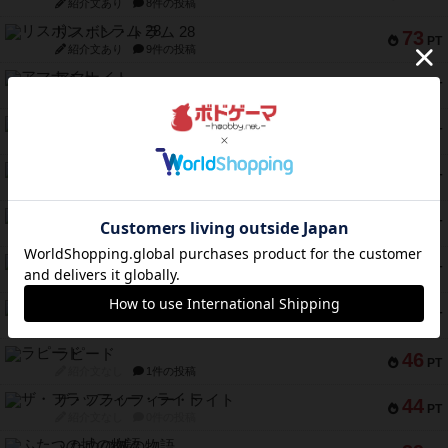
紹介文あり
8件の投稿
リスボン・トラム 28
73
PT
紹介文あり
9件の投稿
アマナイト
73
PT
紹介文なし
1件の投稿
ブラヴェスト
66
PT
紹介文なし
1件の投稿
スペクタキュラー
60
PT
紹介文なし
1件の投稿
スモールワールド
59
PT
紹介文あり
13件の投稿
ギャンブラー
58
PT
紹介文なし
2件の投稿
Bitter End ブタペスト救出作戦
52
PT
紹介文なし
1件の投稿
ラピード
46
PT
紹介文なし
1件の投稿
ザ・フラッフィー・ライト
44
PT
紹介文なし
0件の投稿
ふたつの城の物語