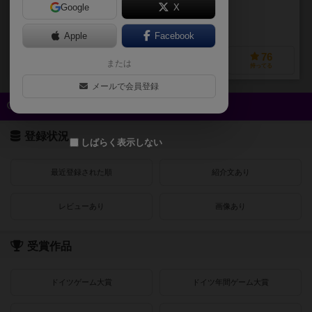
Google
X
作品説明文の編集者を募集中
Apple
Facebook
27
17
4
76
または
興味あり
経験あり
お気に入り
持ってる
メールで会員登録
クイック検索
登録状況
しばらく表示しない
最近登録された順
紹介文あり
レビューあり
画像あり
受賞作品
ドイツゲーム大賞
ドイツ年間ゲーム大賞