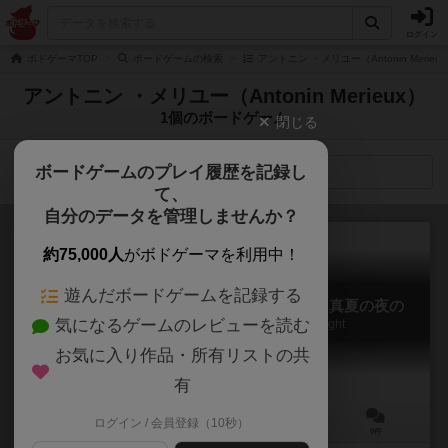
ログイン
ボドゲーマTOP
ボードゲームの検索
アントニン ・メリユー（Antonin Merie
アントニン ・メリユー（Antonin Merieux）
1個のボードゲーム
閉じる
ボードゲームのプレイ履歴を記録し
検索メニュー
て、
自分のデータを管理しませんか？
約75,000人
がボドゲーマを利用中！
遊んだボードゲームを記録する
タイムストーリーズ・リボリューション：真夏の夜の
気になるゲームのレビューを読む
TIME Stories Revolution: A Midsummer Night
お気に入り作品・所有リストの共
有
ログイン / 会員登録（10秒）
2～4人
90分前後
14歳～
0件