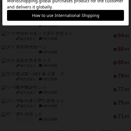
ドブル：ポケットモンスター
122
PT
紹介文あり
4件の投稿
ジャンヌ・ダルク-オルレアン ドロー＆ライト
118
PT
紹介文なし
5件の投稿
ファースト・イン・フライト
94
PT
紹介文あり
3件の投稿
ダイススローン
88
PT
紹介文なし
1件の投稿
ガルフストライク
80
PT
紹介文あり
1件の投稿
モズビ－ズ・レイダ－ズ
79
PT
紹介文あり
1件の投稿
リー対グラント
77
PT
紹介文あり
1件の投稿
ブレーキング・アウェイ
75
PT
紹介文あり
4件の投稿
ザ・フラッド
71
PT
紹介文なし
1件の投稿