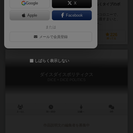
Google
X
自身の駒が周回する道（マス）を発展させていくすごろくタイプのボ
ードゲーム
スノーコロニーは、ペンギンが暮らす極夜の雪国スノーコロニーで、
Apple
Facebook
小さな町の町長となり、観光客が増えているチャンスを逃すまいと、
町の発展を目指し、国一番の観光地を目指すボードゲー...
または
128
254
61
226
メールで会員登録
興味あり
経験あり
お気に入り
持ってる
しばらく表示しない
ダイスダイスポリティクス
DICE × DICE POLITICS
2～4人
30～60分
12歳～
0件
作品説明文の編集者を募集中