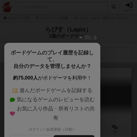
ログイン
ボドゲーマTOP
ボードゲームの検索
らぴす（Lapis） 2個のボードゲーム
らぴす（Lapis）
2個のボードゲーム
閉じる
ボードゲームのプレイ履歴を記録し
検索メニュー
て、
自分のデータを管理しませんか？
約75,000人
がボドゲーマを利用中！
遊んだボードゲームを記録する
スノーコロニー
気になるゲームのレビューを読む
Snow Colony
6.7
お気に入り作品・所有リストの共
有
ログイン / 会員登録（10秒）
2～5人
30～60分
6歳～
7件