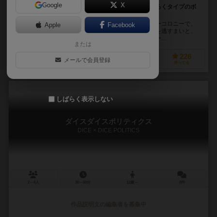
Google
X
自身の駒が周回する道（マス）を発展させていくすごろくタイプのボ
ードゲーム
スノーコロニーは、ペンギンが暮らす極夜の雪国スノーコロニーで、
Apple
Facebook
小さな町の町長となり、観光客が増えているチャンスを逃すまいと、
町の発展を目指し、国一番の観光地を目指すボードゲー...
または
128
254
61
226
メールで会員登録
興味あり
経験あり
お気に入り
持ってる
しばらく表示しない
ダイスダイスポリティクス
DICE × DICE POLITICS
2～4人
30～60分
12歳～
0件
作品説明文の編集者を募集中