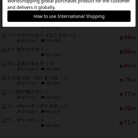
ドブル：ポケットモンスター
122
PT
紹介文あり
4件の投稿
ジャンヌ・ダルク-オルレアン ドロー＆ライト
118
PT
紹介文なし
5件の投稿
ファースト・イン・フライト
94
PT
紹介文あり
3件の投稿
ダイススローン
88
PT
紹介文なし
1件の投稿
ガルフストライク
80
PT
紹介文あり
1件の投稿
モズビ－ズ・レイダ－ズ
79
PT
紹介文あり
1件の投稿
リー対グラント
77
PT
紹介文あり
1件の投稿
ブレーキング・アウェイ
75
PT
紹介文あり
4件の投稿
ザ・フラッド
71
PT
紹介文なし
1件の投稿