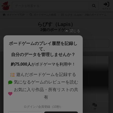
ログイン
ボドゲーマTOP
ボードゲームの検索
らぴす（Lapis） 2個のボードゲーム
らぴす（Lapis）
2個のボードゲーム
閉じる
ボードゲームのプレイ履歴を記録し
検索メニュー
て、
自分のデータを管理しませんか？
約75,000人
がボドゲーマを利用中！
遊んだボードゲームを記録する
スノーコロニー
気になるゲームのレビューを読む
Snow Colony
6.7
お気に入り作品・所有リストの共
有
ログイン / 会員登録（10秒）
2～5人
30～60分
6歳～
7件