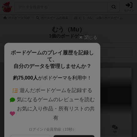
ログイン
ボドゲーマTOP
ボードゲームの検索
むう（Mu） 1個のボードゲーム
むう（Mu）
1個のボードゲーム
閉じる
ボードゲームのプレイ履歴を記録し
検索メニュー
て、
自分のデータを管理しませんか？
約75,000人
がボドゲーマを利用中！
遊んだボードゲームを記録する
へうげもの
気になるゲームのレビューを読む
hyougemono
お気に入り作品・所有リストの共
有
ログイン / 会員登録（10秒）
3～5人
30～60分
ー
0件