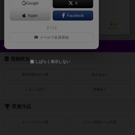
Google
X
作品説明文の編集者を募集中
Apple
Facebook
1
4
0
8
または
興味あり
経験あり
お気に入り
持ってる
メールで会員登録
クイック検索
登録状況
しばらく表示しない
最近登録された順
紹介文あり
レビューあり
画像あり
受賞作品
ドイツゲーム大賞
ドイツ年間ゲーム大賞