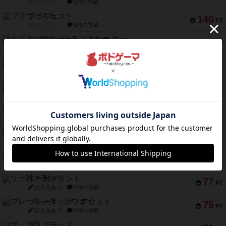
紹介文なし
1件の投稿
ブラヴェスト
140
PT
紹介文なし
1件の投稿
ドブル：ポケットモンスター
122
PT
紹介文あり
4件の投稿
ジャンヌ・ダルク-オルレアン ドロー＆ライト
118
PT
紹介文なし
5件の投稿
ファースト・イン・フライト
94
PT
紹介文あり
3件の投稿
ダイススローン
88
PT
紹介文なし
1件の投稿
ガルフストライク
80
PT
紹介文あり
1件の投稿
モズビ－ズ・レイダ－ズ
79
PT
紹介文あり
1件の投稿
リー対グラント
77
PT
紹介文あり
1件の投稿
ブレーキング・アウェイ
75
PT
紹介文あり
4件の投稿
ザ・フラッド