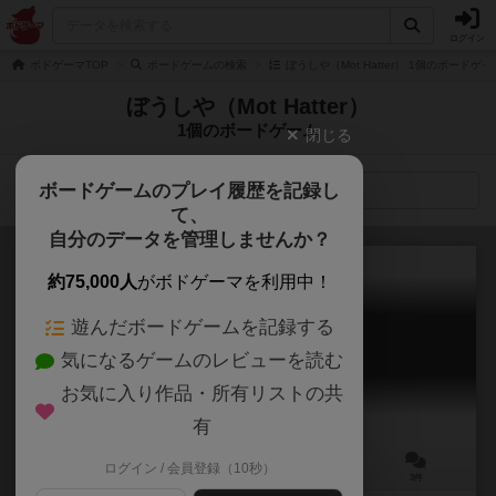
ログイン
ボドゲーマTOP
ボードゲームの検索
ぼうしや（Mot Hatter） 1個のボードゲー
ぼうしや（Mot Hatter）
1個のボードゲーム
閉じる
ボードゲームのプレイ履歴を記録し
検索メニュー
て、
自分のデータを管理しませんか？
約75,000人
がボドゲーマを利用中！
遊んだボードゲームを記録する
MOOON
気になるゲームのレビューを読む
MOOON
お気に入り作品・所有リストの共
有
ログイン / 会員登録（10秒）
2人用
5～10分
10歳～
3件