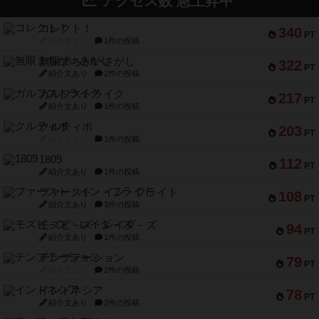
アクセス数 急上昇中
コレクト！
340
PT
紹介文なし
1件の投稿
無限まちがいさがし
322
PT
紹介文あり
2件の投稿
ガルフストライク
217
PT
紹介文あり
1件の投稿
クルティボ
203
PT
紹介文なし
1件の投稿
1809
112
PT
紹介文あり
1件の投稿
ファースト・イン・フライト
108
PT
紹介文あり
3件の投稿
モズビ－ズ・レイダ－ズ
94
PT
紹介文あり
1件の投稿
テンプテーション
79
PT
紹介文なし
2件の投稿
インドネシア
78
PT
紹介文あり
2件の投稿