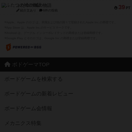
ふたつの城の物語
39
PT
紹介文あり
6件の投稿
※Apple、Apple のロゴ は、米国および他の国々で登録されたApple Inc.の商標です。
※App Store は、Apple Inc.のサービスマークです。
※Android は、グーグル インコーポレイテッドの商標または登録商標です。
※Google Play とそのロゴは、Google Inc.の商標または登録商標です。
ボドゲーマTOP
ボードゲームを検索する
ボードゲームの新着レビュー
ボードゲーム会情報
メカニクス特集