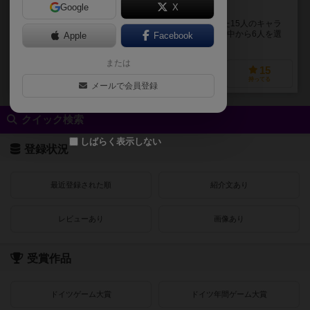
Google
X
この5分間に、すべてを賭けろ。
不思議の国、ハロウィン、百鬼夜行の世界から集まった15人のキャラ
クターたち。この2人用対戦ゲームでは、あなたはその中から6人を選
Apple
Facebook
び、相手と戦って「ライフ」を奪い合う決闘に挑み...
または
5
7
2
15
興味あり
経験あり
お気に入り
持ってる
メールで会員登録
クイック検索
しばらく表示しない
登録状況
最近登録された順
紹介文あり
レビューあり
画像あり
受賞作品
ドイツゲーム大賞
ドイツ年間ゲーム大賞