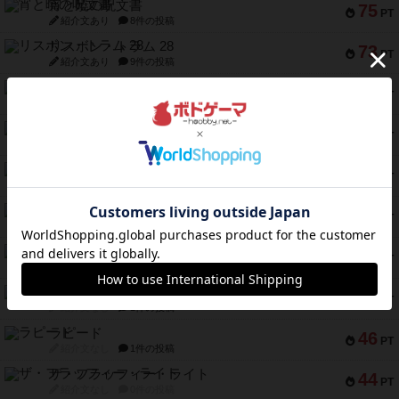
宵と暁の呪文書
75
PT
紹介文あり
8件の投稿
リスボン・トラム 28
73
PT
紹介文あり
9件の投稿
アマナイト
73
PT
紹介文なし
1件の投稿
ブラヴェスト
66
PT
紹介文なし
1件の投稿
スペクタキュラー
60
PT
紹介文なし
1件の投稿
スモールワールド
59
PT
紹介文あり
13件の投稿
ギャンブラー
58
PT
紹介文なし
2件の投稿
Bitter End ブタペスト救出作戦
52
PT
紹介文なし
1件の投稿
ラピード
46
PT
紹介文なし
1件の投稿
ザ・フラッフィー・ライト
44
PT
紹介文なし
0件の投稿