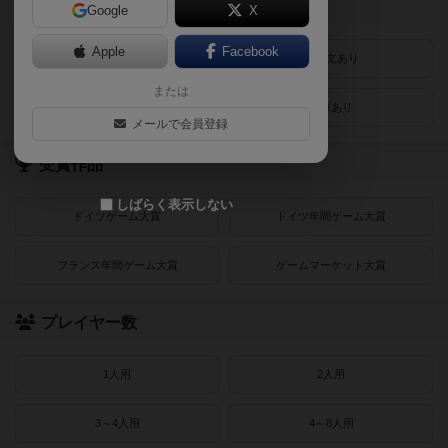
登録状況
Google
X
Apple
Facebook
最近登録された順
紹介文あり
または
レビューあり
画像あり
メールで会員登録
受賞作品
しばらく表示しない
ドイツゲーム大賞
ドイツ年間ゲーム大賞
フランス年間ゲーム大賞
ゲームマーケット大賞
プレイヤー数
1人用
2人用
3～4人用
4～8人用