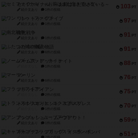
セミファイナル ～お前はまだ生きている～
103
PT
紹介文あり
1件の投稿
ワン・トゥ・ファイブ
97
PT
紹介文あり
1件の投稿
南北戦争
91
PT
紹介文あり
1件の投稿
ふたつの城の物語
91
PT
紹介文あり
6件の投稿
ノームズ・アット・ナイト
88
PT
紹介文なし
1件の投稿
マーリン
76
PT
紹介文あり
6件の投稿
フラットアイアン
75
PT
紹介文なし
2件の投稿
トランスオリエント・エクスプレス
70
PT
紹介文なし
1件の投稿
アンブッシュ！：ムーブアウト！
59
PT
紹介文あり
1件の投稿
キャプテン・フリップ：イスラ・ボンバ
51
PT
紹介文なし
2件の投稿