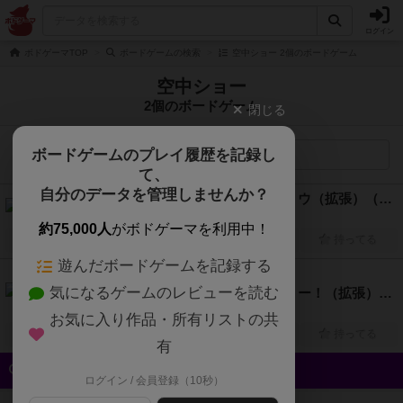
ログイン
ボドゲーマTOP
ボードゲームの検索
空中ショー 2個のボードゲーム
空中ショー
2個のボードゲーム
閉じる
ボードゲームのプレイ履歴を記録し
検索メニュー
て、
自分のデータを管理しませんか？
ドラフトザウルス：エアリアルショウ（拡張）（Draftosaurus: Aerial Show）
2人～5人
15分～20分
8歳～
2020年～
約75,000人
がボドゲーマを利用中！
興味あり
経験あり
お気に入り
持ってる
遊んだボードゲームを記録する
6.1
気になるゲームのレビューを読む
ミープルサーカス：猛獣＆空中ショー！（拡張）（Meeple Circus: The Wild Animal & Aerial Show）
2人～5人
45分前後
8歳～
2018年～
お気に入り作品・所有リストの共
興味あり
経験あり
お気に入り
持ってる
有
クイック検索
ログイン / 会員登録（10秒）