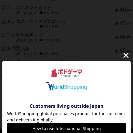
ガルフストライク
46
PT
紹介文あり
1件の投稿
エコーズ・オブ・タイム
45
PT
紹介文なし
8件の投稿
スカルキング
45
PT
紹介文あり
12件の投稿
海兵隊
45
PT
紹介文あり
1件の投稿
Bitter End ブタペスト救出作戦
45
PT
紹介文なし
1件の投稿
ドコジャン
42
PT
紹介文あり
10件の投稿
※Apple、Apple のロゴ は、米国および他の国々で登録されたApple Inc.の商標です。
※App Store は、Apple Inc.のサービスマークです。
※Android は、グーグル インコーポレイテッドの商標または登録商標です。
※Google Play とそのロゴは、Google Inc.の商標または登録商標です。