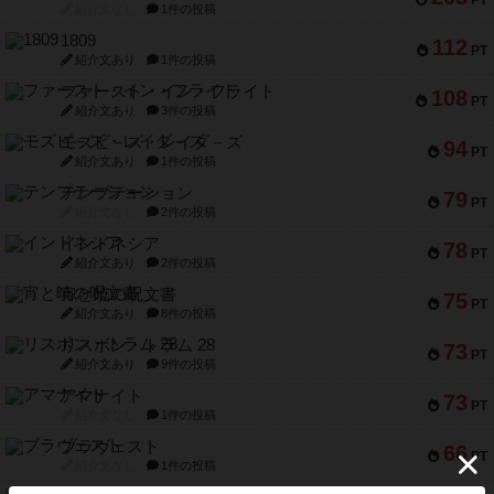
PT
紹介文なし
1件の投稿
1809
112
PT
紹介文あり
1件の投稿
ファースト・イン・フライト
108
PT
紹介文あり
3件の投稿
モズビ－ズ・レイダ－ズ
94
PT
紹介文あり
1件の投稿
テンプテーション
79
PT
紹介文なし
2件の投稿
インドネシア
78
PT
紹介文あり
2件の投稿
宵と暁の呪文書
75
PT
紹介文あり
8件の投稿
リスボン・トラム 28
73
PT
紹介文あり
9件の投稿
アマナイト
73
PT
紹介文なし
1件の投稿
ブラヴェスト
66
PT
紹介文なし
1件の投稿