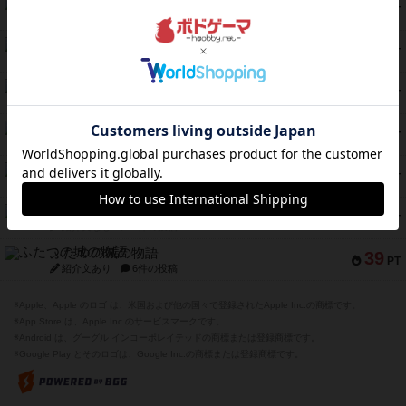
スペクタキュラー
60
PT
紹介文なし
1件の投稿
スモールワールド
59
PT
紹介文あり
13件の投稿
ギャンブラー
58
PT
紹介文なし
2件の投稿
Bitter End ブタペスト救出作戦
52
PT
紹介文なし
1件の投稿
ラピード
46
PT
紹介文なし
1件の投稿
ザ・フラッフィー・ライト
44
PT
紹介文なし
0件の投稿
ふたつの城の物語
39
PT
紹介文あり
6件の投稿
※Apple、Apple のロゴ は、米国および他の国々で登録されたApple Inc.の商標です。
※App Store は、Apple Inc.のサービスマークです。
※Android は、グーグル インコーポレイテッドの商標または登録商標です。
※Google Play とそのロゴは、Google Inc.の商標または登録商標です。