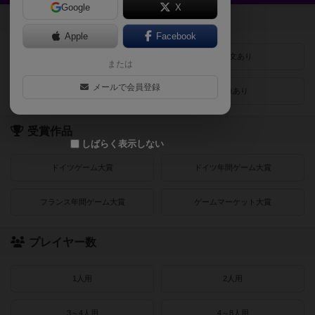
Google
X
登録状況
Apple
Facebook
最近登録された順
紹介文あり
または
メールで会員登録
レビューあり
画像あり
受賞作品
しばらく表示しない
ドイツゲーム大賞
ドイツ年間ゲーム大賞
フランス年間ゲーム大賞
ゲームマーケット大賞
プレイヤー数
1人用
2人用
3～4人用
4～8人用