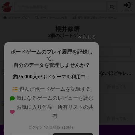
ログイン
ボドゲーマTOP
ボードゲームの検索
櫻井修磨 2個のボードゲーム
櫻井修磨
2個のボードゲーム
閉じる
ボードゲームのプレイ履歴を記録し
検索メニュー
て、
自分のデータを管理しませんか？
6.2
からあげにレモンをかけるとあり得ないほどキレるお嬢様（Kala-age Lemon Princess）
約75,000人
がボドゲーマを利用中！
4人～7人
10分～60分
12歳～
2023年～
興味あり
経験あり
お気に入り
持ってる
遊んだボードゲームを記録する
気になるゲームのレビューを読む
6.1
ナベブギョー（Nabe-Bugyo）
お気に入り作品・所有リストの共
1人～4人
1分～30分
6歳～
2024年～
有
興味あり
経験あり
お気に入り
持ってる
ログイン / 会員登録（10秒）
クイック検索