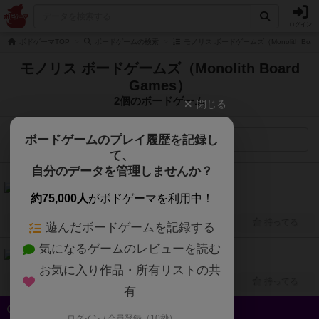
ログイン
ボドゲーマTOP
ボードゲームの検索
モノリス ボードゲームズ（Monolith Boa
モノリス ボードゲームズ（Monolith Board
Games）
2個のボードゲーム
閉じる
ボードゲームのプレイ履歴を記録し
検索メニュー
て、
自分のデータを管理しませんか？
6.5
タワーアップ（Tower Up）
約75,000人
がボドゲーマを利用中！
2人～4人
30分～45分
8歳～
2024年～
興味あり
経験あり
お気に入り
持ってる
遊んだボードゲームを記録する
気になるゲームのレビューを読む
ザ・ライン（The Line）
2人～12人
10分～15分
8歳～
2025年～
お気に入り作品・所有リストの共
興味あり
経験あり
お気に入り
持ってる
有
クイック検索
ログイン / 会員登録（10秒）