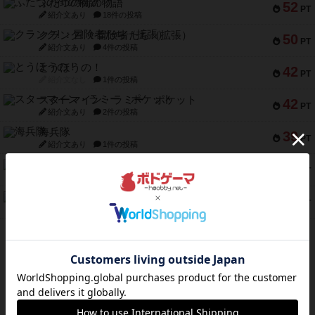
ふたつの街の物語
52
PT
紹介文あり
18件の投稿
クランク! ：冒険者たち（拡張）
50
PT
紹介文あり
4件の投稿
とうほうの！
42
PT
紹介文なし
1件の投稿
スターマイン・ラミー ポケット
42
PT
紹介文あり
2件の投稿
海兵隊
39
PT
紹介文あり
1件の投稿
スーパーストア3000
39
PT
紹介文なし
1件の投稿
フリップ７：復讐心とともに
37
PT
紹介文なし
2件の投稿
※Apple、Apple のロゴ は、米国および他の国々で登録されたApple Inc.の商標です。
※App Store は、Apple Inc.のサービスマークです。
※Android は、グーグル インコーポレイテッドの商標または登録商標です。
※Google Play とそのロゴは、Google Inc.の商標または登録商標です。