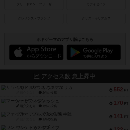
フリードマン・フリーゼ
カナイセイジ
クレメンス・フランツ
クリス・キリアムス
ボドゲーマのアプリ版はこちら
アクセス数 急上昇中
リワイルド：サウスアメリカ
552
PT
紹介文なし
2件の投稿
マーケットフレッシュ
170
PT
紹介文あり
1件の投稿
ファイアー・ブルズ / 火牛陣
141
PT
紹介文なし
1件の投稿
ワン・トゥ・ファイブ
122