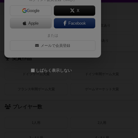
登録状況
Google
X
Apple
Facebook
最近登録された順
紹介文あり
または
レビューあり
画像あり
メールで会員登録
受賞作品
しばらく表示しない
ドイツゲーム大賞
ドイツ年間ゲーム大賞
フランス年間ゲーム大賞
ゲームマーケット大賞
プレイヤー数
1人用
2人用
3～4人用
4～8人用