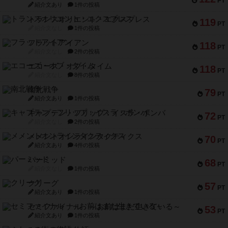
PT
紹介文あり
1件の投稿
トランスオリエント・エクスプレス
119
PT
紹介文なし
1件の投稿
フラットアイアン
118
PT
紹介文なし
2件の投稿
エコーズ・オブ・タイム
118
PT
紹介文なし
8件の投稿
南北戦争
79
PT
紹介文あり
1件の投稿
キャプテン・フリップ：イスラ・ボンバ
72
PT
紹介文なし
2件の投稿
メメントオンラインタクティクス
70
PT
紹介文あり
4件の投稿
パーミッド
68
PT
紹介文なし
1件の投稿
クリーグ
57
PT
紹介文あり
1件の投稿
セミファイナル ～お前はまだ生きている～
53
PT
紹介文あり
1件の投稿