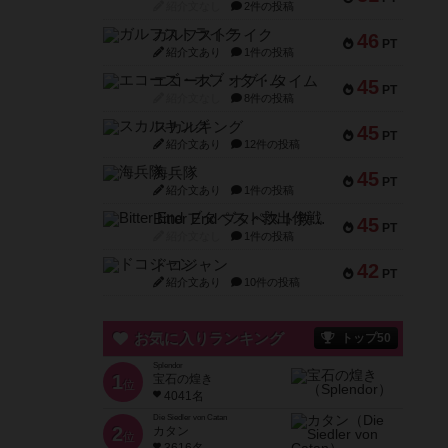
紹介文なし
2件の投稿
ガルフストライク
46
PT
紹介文あり
1件の投稿
エコーズ・オブ・タイム
45
PT
紹介文なし
8件の投稿
スカルキング
45
PT
紹介文あり
12件の投稿
海兵隊
45
PT
紹介文あり
1件の投稿
Bitter End ブタペスト救出作戦
45
PT
紹介文なし
1件の投稿
ドコジャン
42
PT
紹介文あり
10件の投稿
お気に入りランキング
トップ50
Splendor
1
宝石の煌き
位
4041名
Die Siedler von Catan
2
カタン
位