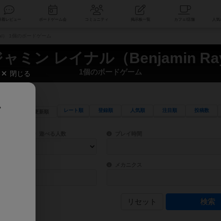
索
新着レビュー
ボードゲーム会
コミュニティ
掲示板一覧
nal） 1個のボードゲーム
ャミン レイナル（Benjamin Ray
1個のボードゲーム
閉じる
、
レート順
登録順
人気順
注目順
投稿数
更新順
ワード検索ができます。
検索できます。
プレイ対象人数に含まれるボードゲームを指定します。
目安となる所要時間を指定することができ
遊べる人数
プレイ時間
物などモチーフ・ストーリーを指定することができます。直感的にゲームシステムを理解
ゲーム性を構成するコアシステムです。主
バー
メカニクス
リセット