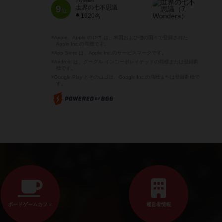
7 Wonders
9
世界の七不思議
位
1920名
※Apple、Apple のロゴ は、米国および他の国々で登録された
Apple Inc.の商標です。
※App Store は、Apple Inc.のサービスマークです。
※Android は、グーグル インコーポレイテッドの商標または登録商
標です。
※Google Play とそのロゴは、Google Inc.の商標または登録商標で
す。
ボードゲームカフェ
運営者情報