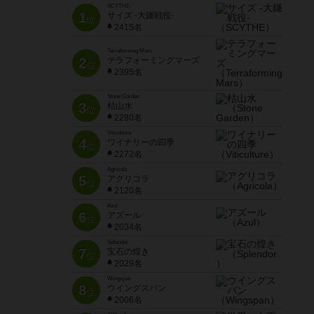
SCYTHE
1
サイズ -大鎌戦役-
位
2415名
Terraforming Mars
2
テラフォーミングマーズ
位
2395名
Stone Garden
3
枯山水
位
2280名
Viticulture
4
ワイナリーの四季
位
2272名
Agricola
5
アグリコラ
位
2120名
Azul
6
アズール
位
2034名
Splendor
7
宝石の煌き
位
2029名
Wingspan
8
ウイングスパン
位
2006名