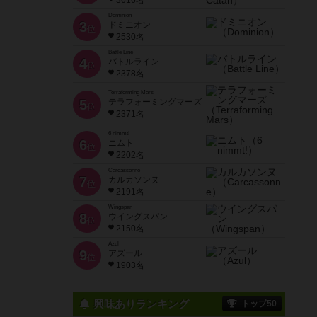
3616名
Dominion
3
ドミニオン
位
2530名
Battle Line
4
バトルライン
位
2378名
Terraforming Mars
5
テラフォーミングマーズ
位
2371名
6 nimmt!
6
ニムト
位
2202名
Carcassonne
7
カルカソンヌ
位
2191名
Wingspan
8
ウイングスパン
位
2150名
Azul
9
アズール
位
1903名
興味ありランキング
トップ50