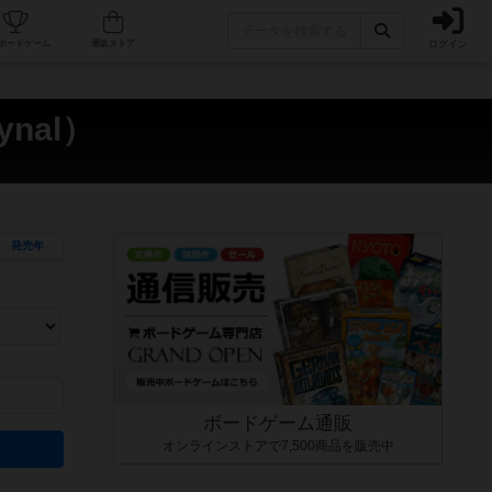
ログイン
カフェ/店舗
人気ボードゲーム
通販ストア
nal）
発売年
ます。マニュアルを読む時間や参加者へのルール説明時間は含まれていないため、初めて遊
できるよう、中世ファンタジー・クッキング・海賊同士の対決など、ゲームコンセプトを絞
にボードゲームに慣れている方向けの絞込機能です。例えば「ダイスロール」はランダム値
ボードゲーム通販
オンラインストアで7,500商品を販売中