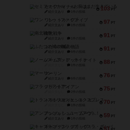
セミファイナル ～お前はまだ生きている～
103
PT
紹介文あり
1件の投稿
ワン・トゥ・ファイブ
97
PT
紹介文あり
1件の投稿
南北戦争
91
PT
紹介文あり
1件の投稿
ふたつの城の物語
91
PT
紹介文あり
6件の投稿
ノームズ・アット・ナイト
88
PT
紹介文なし
1件の投稿
マーリン
76
PT
紹介文あり
6件の投稿
フラットアイアン
75
PT
紹介文なし
2件の投稿
トランスオリエント・エクスプレス
70
PT
紹介文なし
1件の投稿
アンブッシュ！：ムーブアウト！
59
PT
紹介文あり
1件の投稿
キャプテン・フリップ：イスラ・ボンバ
51
PT