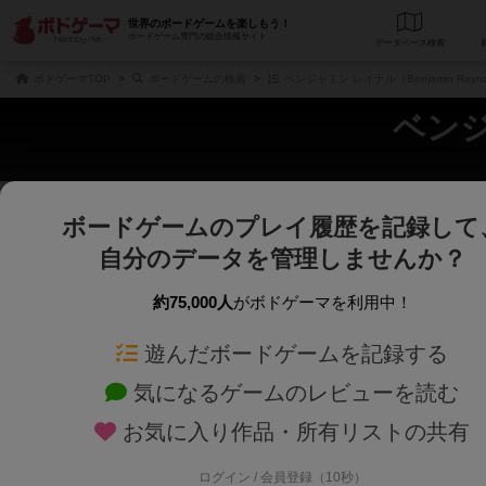
世界のボードゲームを楽しもう！
ボードゲーム専門の総合情報サイト
データベース
検
ボドゲーマTOP
ボードゲームの検索
ベンジャミン レイナル（Benjamin Ray
ベンジ
ボードゲームのプレイ履歴を記録して
じっくり表示
さくさく表示
自分のデータを管理しませんか？
商品名、商品説明文、デザイナー名、テーマ名、メカニクス名を対象にフリー
ゲームデザイナー名を指定して
フリーワード
ゲームデザイナー
約75,000人
がボドゲーマを利用中！
遊んだボードゲームを記録する
対象年齢を指定します。
世界観や登場人
対象年齢
テーマ/フレー
気になるゲームのレビューを読む
お気に入り作品・所有リストの共有
ログイン / 会員登録（10秒）