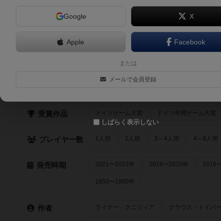
Google
X
バトルロワイヤル（Battle Royale）
2人～4人
30分前後
8歳～
2024年～
Apple
Facebook
または
クイック検索
メールで会員登録
最近登録された順
紹介文あり
レビュ
登録状況
ドイツゲーム大賞
ドイツ年間ゲーム大賞
受賞作品
しばらく表示しない
1人用
2人用
3～4人用
4～8人用
プレイヤー数
2021〜2022年
2019〜2020年
2016
発売時期
1950〜1980年
ライナー・クニツィア
クラウス・トイバ
作者