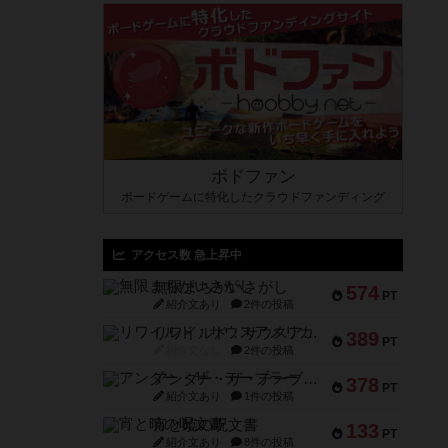
ボドファン
ボードゲームに特化したクラウドファンディング
アクセス数 急上昇中
無限まちがいさがし
574
PT
紹介文あり
2件の投稿
リワイルド：サウスアメリカ
389
PT
紹介文なし
2件の投稿
アンダー・ザ・テーブラー
378
PT
紹介文あり
1件の投稿
宵と暁の呪文書
133
PT
紹介文あり
8件の投稿