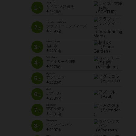
SCYTHE
1
サイズ -大鎌戦役-
位
2416名
Terraforming Mars
2
テラフォーミングマーズ
位
2396名
Stone Garden
3
枯山水
位
2281名
Viticulture
4
ワイナリーの四季
位
2273名
Agricola
5
アグリコラ
位
2120名
Azul
6
アズール
位
2034名
Splendor
7
宝石の煌き
位
2031名
Wingspan
8
ウイングスパン
位
2007名