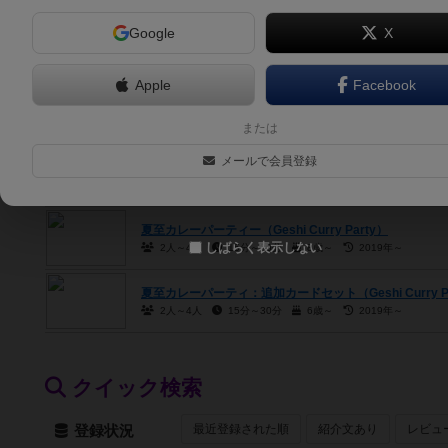
Google
X
大車輪てつぼうくん（Daisharin Tetsubou Kun）
Apple
Facebook
プラレールJRてつどう旅行ゲーム（JR-tetsudou-ryokou
2人～5人
25分前後
3歳～
2011年～
または
【宇宙なんちゃらこてつくん】こてつくんの宇宙探査＆月面探査
メールで会員登録
uchutansa ＆ getsumentansa bordgame）
2人～5人
2024年～
夏至カレーパーティー（Geshi Curry Party）
しばらく表示しない
2人～4人
15分～30分
8歳～
2019年～
夏至カレーパーティ：追加カードセット（Geshi Curry Party: 
2人～4人
15分～30分
6歳～
2019年～
クイック検索
最近登録された順
紹介文あり
レビュ
登録状況