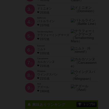
3618名
Dominion
3
ドミニオン
位
2530名
Battle Line
4
バトルライン
位
2379名
Terraforming Mars
5
テラフォーミングマーズ
位
2372名
6 nimmt!
6
ニムト
位
2202名
Carcassonne
7
カルカソンヌ
位
2191名
Wingspan
8
ウイングスパン
位
2151名
Azul
9
アズール
位
1904名
興味ありランキング
トップ50