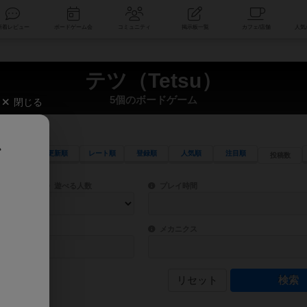
索
新着レビュー
ボードゲーム会
コミュニティ
掲示板一覧
テツ（Tetsu）
5個のボードゲーム
閉じる
、
更新順
レート順
登録順
人気順
注目順
投稿数
ワード検索ができます。
検索できます。
プレイ対象人数に含まれるボードゲームを指定します。
目安となる所要時間を指定することができ
遊べる人数
プレイ時間
物などモチーフ・ストーリーを指定することができます。直感的にゲームシステムを理解
ゲーム性を構成するコアシステムです。主
バー
メカニクス
リセット