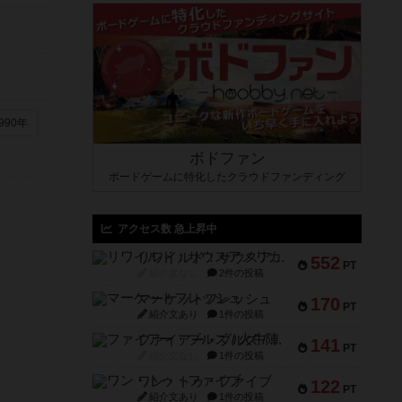
990年
ボドファン
ボードゲームに特化したクラウドファンディング
アクセス数 急上昇中
リワイルド：サウスアメリカ
552
PT
紹介文なし
2件の投稿
マーケットフレッシュ
170
PT
紹介文あり
1件の投稿
ファイアー・ブルズ / 火牛陣
141
PT
紹介文なし
1件の投稿
ワン・トゥ・ファイブ
122
PT
紹介文あり
1件の投稿