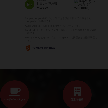
7 Wonders
9
世界の七不思議
位
1921名
※Apple、Apple のロゴ は、米国および他の国々で登録された
Apple Inc.の商標です。
※App Store は、Apple Inc.のサービスマークです。
※Android は、グーグル インコーポレイテッドの商標または登録商
標です。
※Google Play とそのロゴは、Google Inc.の商標または登録商標で
す。
ボードゲームカフェ
運営者情報