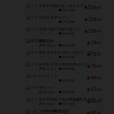
トランスオリエント・エクスプレス
119
PT
紹介文なし
1件の投稿
フラットアイアン
118
PT
紹介文なし
2件の投稿
エコーズ・オブ・タイム
118
PT
紹介文なし
8件の投稿
南北戦争
79
PT
紹介文あり
1件の投稿
キャプテン・フリップ：イスラ・ボンバ
72
PT
紹介文なし
2件の投稿
メメントオンラインタクティクス
70
PT
紹介文あり
4件の投稿
パーミッド
68
PT
紹介文なし
1件の投稿
クリーグ
57
PT
紹介文あり
1件の投稿
セミファイナル ～お前はまだ生きている～
53
PT
紹介文あり
1件の投稿
ふたつの街の物語
52
PT