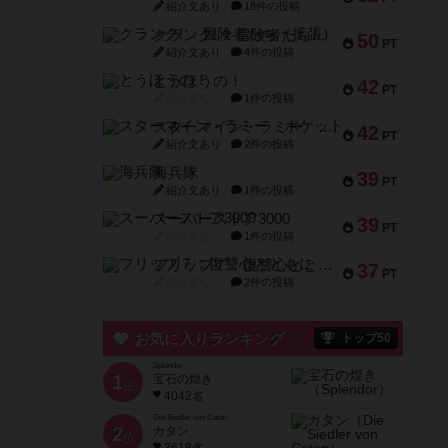
紹介文あり
18件の投稿
クランク! ：冒険者たち（拡張）
50
PT
紹介文あり
4件の投稿
とうほうの！
42
PT
紹介文なし
1件の投稿
スターマイン・ラミー ポケット
42
PT
紹介文あり
2件の投稿
海兵隊
39
PT
紹介文あり
1件の投稿
スーパーストア3000
39
PT
紹介文なし
1件の投稿
フリップ７：復讐心とともに
37
PT
紹介文なし
2件の投稿
お気に入りランキング
トップ50
Splendor
1
宝石の煌き
位
4042名
Die Siedler von Catan
2
カタン
位