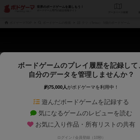
世界のボードゲームを楽しもう！
ボードゲーム専門の総合情報サイト
データベース
検
ボドゲーマTOP
ボードゲームの検索
テツ（Tetsu） 5個のボードゲーム
ボードゲームのプレイ履歴を記録して
じっくり表示
さくさく表示
自分のデータを管理しませんか？
商品名、商品説明文、デザイナー名、テーマ名、メカニクス名を対象にフリー
ゲームデザイナー名を指定して
フリーワード
ゲームデザイナー
約75,000人
がボドゲーマを利用中！
遊んだボードゲームを記録する
対象年齢を指定します。
世界観や登場人
対象年齢
テーマ/フレー
気になるゲームのレビューを読む
お気に入り作品・所有リストの共有
ログイン / 会員登録（10秒）