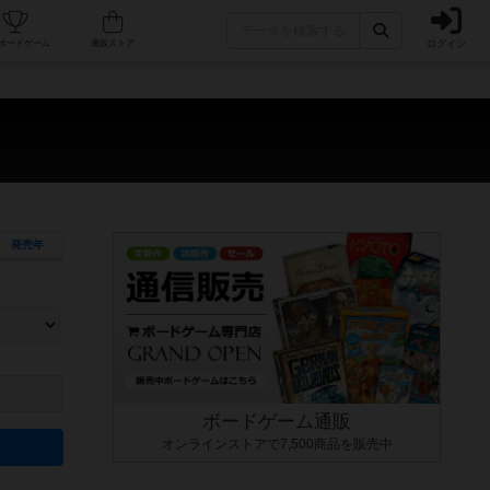
ログイン
カフェ/店舗
人気ボードゲーム
通販ストア
発売年
ます。マニュアルを読む時間や参加者へのルール説明時間は含まれていないため、初めて遊
できるよう、中世ファンタジー・クッキング・海賊同士の対決など、ゲームコンセプトを絞
にボードゲームに慣れている方向けの絞込機能です。例えば「ダイスロール」はランダム値
ボードゲーム通販
オンラインストアで7,500商品を販売中