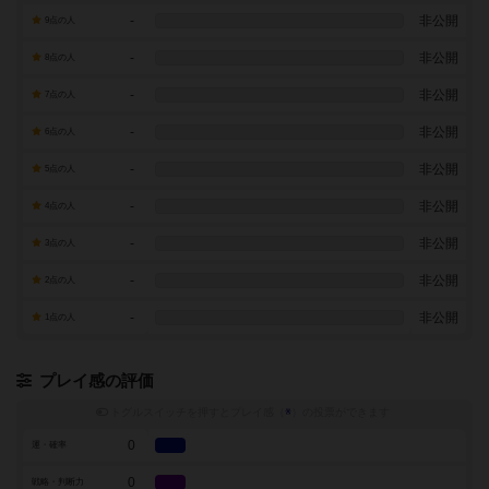
-
非公開
9点の人
-
非公開
8点の人
-
非公開
7点の人
-
非公開
6点の人
-
非公開
5点の人
-
非公開
4点の人
-
非公開
3点の人
-
非公開
2点の人
-
非公開
1点の人
プレイ感の評価
トグルスイッチを押すとプレイ感（
※
）の投票ができます
0
運・確率
0
戦略・判断力