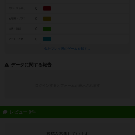
0
交渉・立ち回り
0
心理戦・ブラフ
0
攻防・戦闘
0
アート・外見
似たプレイ感のゲームを探す→
データに関する報告
ログインするとフォームが表示されます
レビュー 0件
投稿を募集しています