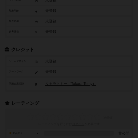
未登録
プレイ時間
未登録
対象年齢
未登録
発売時期
未登録
参考価格
クレジット
未登録
ゲームデザイン
未登録
アートワーク
タカラトミー（Takara Tomy）
関連企業/団体
レーティング
レーティングを行うには
ログイン
が必要です
-
非公開
10点の人