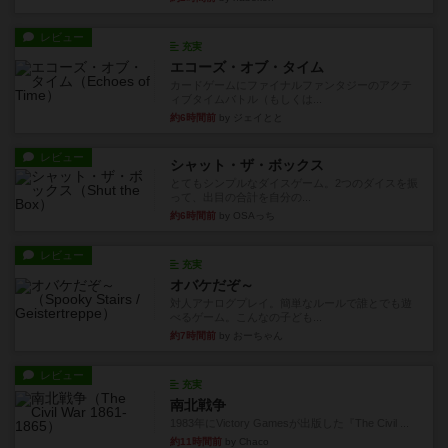
レビュー
充実
エコーズ・オブ・タイム
カードゲームにファイナルファンタジーのアクテ
ィブタイムバトル（もしくは...
約6時間前
by ジェイとと
レビュー
シャット・ザ・ボックス
とてもシンプルなダイスゲーム。2つのダイスを振
って、出目の合計を自分の...
約6時間前
by OSAっち
レビュー
充実
オバケだぞ～
対人アナログプレイ。簡単なルールで誰とでも遊
べるゲーム。こんなの子ども...
約7時間前
by おーちゃん
レビュー
充実
南北戦争
1983年にVictory Gamesが出版した『The Civil ...
約11時間前
by Chaco