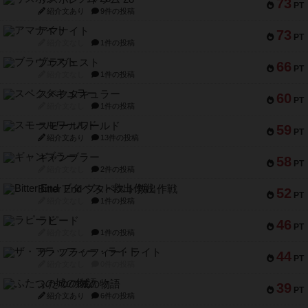
73
PT
紹介文あり
9件の投稿
アマナイト
73
PT
紹介文なし
1件の投稿
ブラヴェスト
66
PT
紹介文なし
1件の投稿
スペクタキュラー
60
PT
紹介文なし
1件の投稿
スモールワールド
59
PT
紹介文あり
13件の投稿
ギャンブラー
58
PT
紹介文なし
2件の投稿
Bitter End ブタペスト救出作戦
52
PT
紹介文なし
1件の投稿
ラピード
46
PT
紹介文なし
1件の投稿
ザ・フラッフィー・ライト
44
PT
紹介文なし
0件の投稿
ふたつの城の物語
39
PT
紹介文あり
6件の投稿