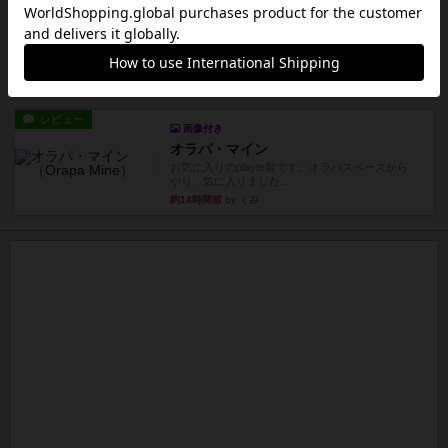
画像付き
充実
パーミッド
おばあちゃんは猫が大好きです!しかし、あまりに
も多くの猫を飼っているた...
約14時間前
by jurong
レビュー
画像付き
オラパ・マイン
お気に入りのplayte製です。オラパスペースから
やり、気に入りました...
約14時間前
by くみ