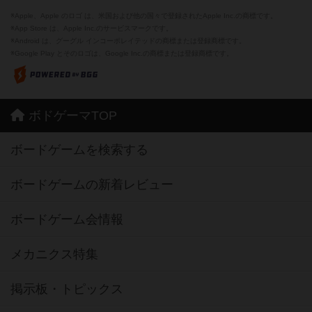
※Apple、Apple のロゴ は、米国および他の国々で登録されたApple Inc.の商標です。
※App Store は、Apple Inc.のサービスマークです。
※Android は、グーグル インコーポレイテッドの商標または登録商標です。
※Google Play とそのロゴは、Google Inc.の商標または登録商標です。
ボドゲーマTOP
ボードゲームを検索する
ボードゲームの新着レビュー
ボードゲーム会情報
メカニクス特集
掲示板・トピックス