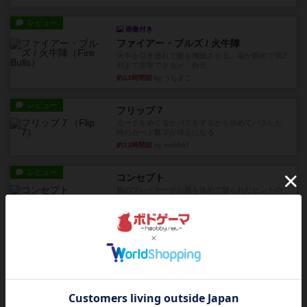
レビュー
画像付き
ファイアー・ブルズ / 火牛陣
火牛を引き連れて敵を殲滅させる。縦か斜めで前2
列まで攻撃できるが、自分...
約13時間前
by うらまこ
レビュー
フリップ７
カードをめくるかパスをするかを決めてパスした
時のカード数字が得点になる...
約13時間前
by mob567
レビュー
コンセプト
親のプレイヤーがお題を決めて限られたヒントの
中から他のプレイヤーに当て...
約13時間前
by mob567
レビュー
海兵隊
1988年にVictory Gamesが出版した
『Leathernec...
約13時間前
by Chaco
ルール/インスト