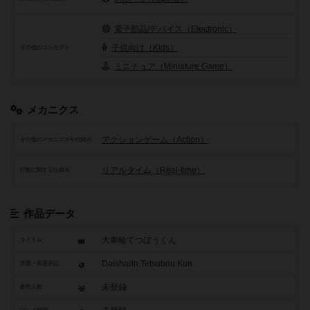
電子部品/デバイス（Electronic）
子供向け（Kids）
その他のコンセプト
ミニチュア（Miniature Game）
メカニクス
アクションゲーム（Action）
その他のメカニクスや仕組み
リアルタイム（Real-time）
行動に関する仕組み
作品データ
大車輪てつぼうくん
タイトル
Daisharin Tetsubou Kun
原題・英題表記
未登録
参加人数