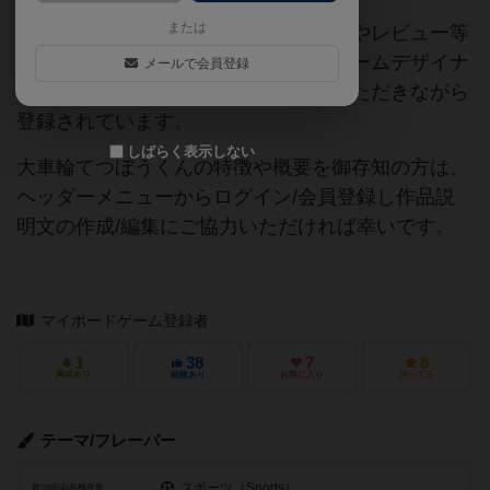
または
当サイトに掲載されている作品説明文やレビュー等
の情報は、ボドゲーマ運営事務局・ゲームデザイナ
メールで会員登録
ーご本人様・有志の皆様にご協力をいただきながら
登録されています。
しばらく表示しない
大車輪てつぼうくんの特徴や概要を御存知の方は、
ヘッダーメニューからログイン/会員登録し作品説
明文の作成/編集にご協力いただければ幸いです。
マイボードゲーム登録者
1
38
7
8
興味あり
経験あり
お気に入り
持ってる
テーマ/フレーバー
スポーツ（Sports）
政治経済/各種産業