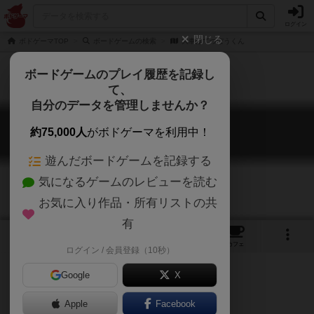
ログイン
閉じる
ボドゲーマTOP
ボードゲームの検索
大車輪てつぼうくん
ボードゲームのプレイ履歴を記録し
て、
自分のデータを管理しませんか？
大車輪てつぼうくん
約75,000人
がボドゲーマを利用中！
Daisharin Tetsubou Kun
遊んだボードゲームを記録する
気になるゲームのレビューを読む
お気に入り作品・所有リストの共
有
2
1
トップ
画像
動画
レビュー
カフェ
ログイン / 会員登録（10秒）
Google
X
Apple
ご協力ください
Facebook