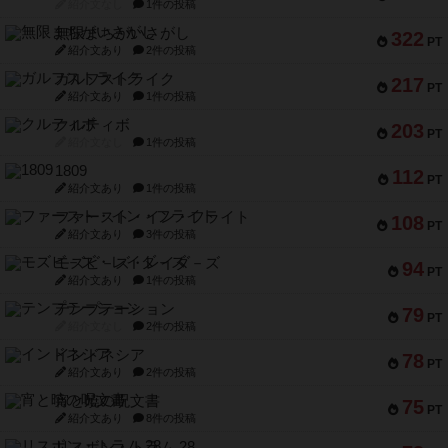
紹介文なし
1件の投稿
無限まちがいさがし
322
PT
紹介文あり
2件の投稿
ガルフストライク
217
PT
紹介文あり
1件の投稿
クルティボ
203
PT
紹介文なし
1件の投稿
1809
112
PT
紹介文あり
1件の投稿
ファースト・イン・フライト
108
PT
紹介文あり
3件の投稿
モズビ－ズ・レイダ－ズ
94
PT
紹介文あり
1件の投稿
テンプテーション
79
PT
紹介文なし
2件の投稿
インドネシア
78
PT
紹介文あり
2件の投稿
宵と暁の呪文書
75
PT
紹介文あり
8件の投稿
リスボン・トラム 28