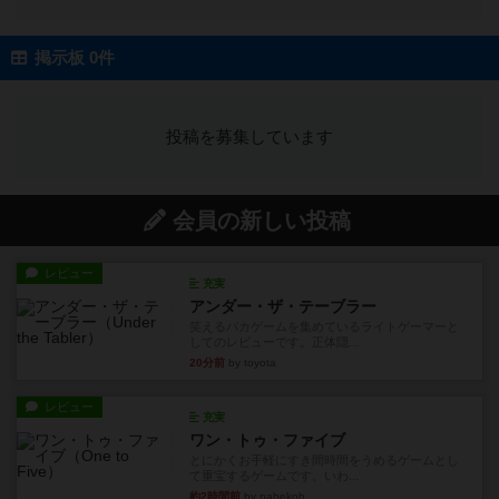
掲示板 0件
投稿を募集しています
会員の新しい投稿
レビュー
充実
アンダー・ザ・テーブラー
笑えるバカゲームを集めているライトゲーマーと
してのレビューです。正体隠...
20分前
by toyota
レビュー
充実
ワン・トゥ・ファイブ
とにかくお手軽にすき間時間をうめるゲームとし
て重宝するゲームです。いわ...
約2時間前
by nabekoh